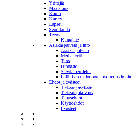
Yrittäjät
Maatalous
Koulu
Nuoret
Lapset
Seurakunta
Teemat
Kuntaliite
Asiakaspalvelu ja info
Asiakaspalvelu
Mediakortti
Tilaa
Hinnasto
Sieviläinen-lehti
Poliittisen mainonnan avoimuusilmoit
Ehdot ja evästeet
Tietosuojaseloste
Tietosuojakuvaus
Tilausehdot
Käyttöehdot
Evästeet