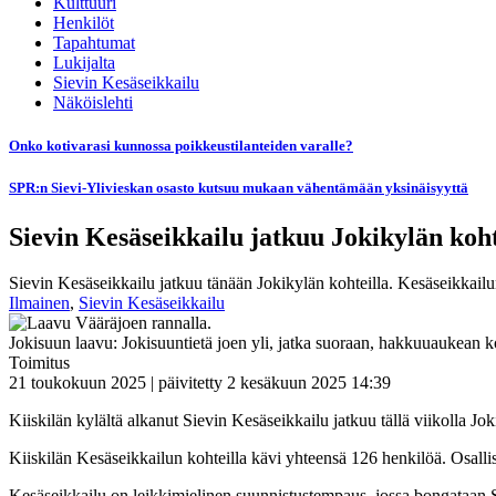
Kulttuuri
Henkilöt
Tapahtumat
Lukijalta
Sievin Kesäseikkailu
Näköislehti
Onko kotivarasi kunnossa poikkeustilanteiden varalle?
SPR:n Sievi-Ylivieskan osasto kutsuu mukaan vähentämään yksinäisyyttä
Sievin Kesäseikkailu jatkuu Jokikylän koht
Sievin Kesäseikkailu jatkuu tänään Jokikylän kohteilla. Kesäseikkailun 
Ilmainen
,
Sievin Kesäseikkailu
Jokisuun laavu: Jokisuuntietä joen yli, jatka suoraan, hakkuuaukean ko
Toimitus
21 toukokuun 2025 | päivitetty 2 kesäkuun 2025 14:39
Kiiskilän kylältä alkanut Sievin Kesäseikkailu jatkuu tällä viikolla Jok
Kiiskilän Kesäseikkailun kohteilla kävi yhteensä 126 henkilöä. Osalli
Kesäseikkailu on leikkimielinen suunnistustempaus, jossa bongataan S