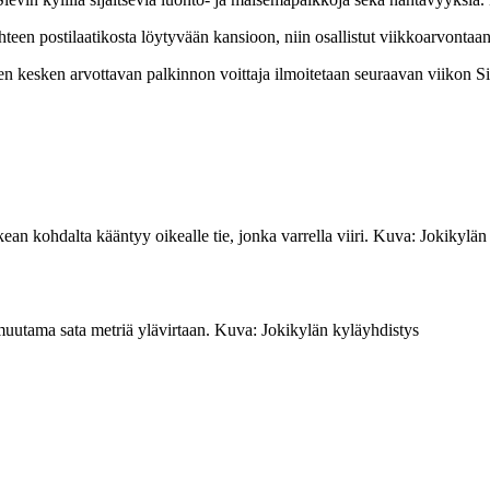
ohteen postilaatikosta löytyvään kansioon, niin osallistut viikkoarvont
ien kesken arvottavan palkinnon voittaja ilmoitetaan seuraavan viikon Si
ean kohdalta kääntyy oikealle tie, jonka varrella viiri. Kuva: Jokikylän
 muutama sata metriä ylävirtaan. Kuva: Jokikylän kyläyhdistys