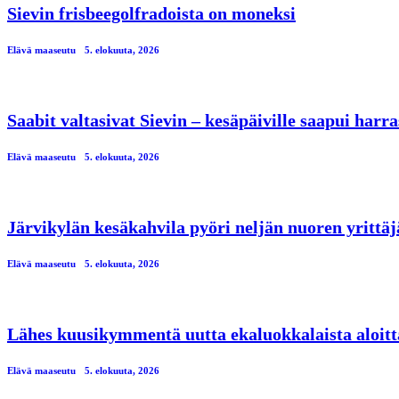
Sievin frisbeegolfradoista on moneksi
Elävä maaseutu
5. elokuuta, 2026
Saabit valtasivat Sievin – kesäpäiville saapui har
Elävä maaseutu
5. elokuuta, 2026
Järvikylän kesäkahvila pyöri neljän nuoren yrittä
Elävä maaseutu
5. elokuuta, 2026
Lähes kuusikymmentä uutta ekaluokkalaista aloitt
Elävä maaseutu
5. elokuuta, 2026