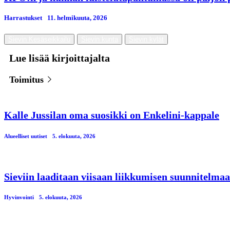
Harrastukset
11. helmikuuta, 2026
Sievin Kesäseikkailu
Sievin kunta
Sievin kylät
Lue lisää kirjoittajalta
Toimitus
Kalle Jussilan oma suosikki on Enkelini-kappale
Alueelliset uutiset
5. elokuuta, 2026
Sieviin laaditaan viisaan liikkumisen suunnitelmaa
Hyvinvointi
5. elokuuta, 2026