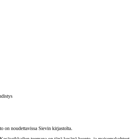
hdistys
to on noudettavissa Sievin kirjastolta.
. Kesäseikkailun teemana on tänä kesänä luonto- ja maisemakohteet.