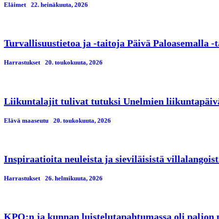
Eläimet
22. heinäkuuta, 2026
Turvallisuustietoa ja -taitoja Päivä Paloasemalla 
Harrastukset
20. toukokuuta, 2026
Liikuntalajit tulivat tutuksi Unelmien liikuntapäiv
Elävä maaseutu
20. toukokuuta, 2026
Inspiraatioita neuleista ja sieviläisistä villalangois
Harrastukset
26. helmikuuta, 2026
KPO:n ja kunnan luistelutapahtumassa oli paljon pi