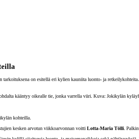
eilla
tarkoituksena on esitellä eri kylien kauniita luonto- ja retkeilykohteita.
hdalta kääntyy oikealle tie, jonka varrella viiri. Kuva: Jokikylän kyläy
ikylän kohteilla.
stujien kesken arvotun viikkoarvonnan voitti
Lotta-Maria Tölli
. Palkin
ievin kylillä sijaitsevia luonto- ja maisemapaikkoja sekä nähtävyyksiä