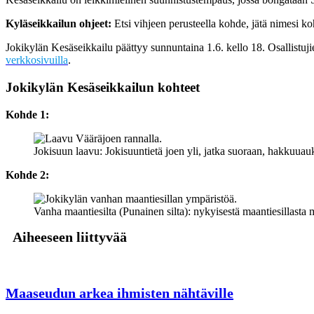
Kyläseikkailun ohjeet:
Etsi vihjeen perusteella kohde, jätä nimesi k
Jokikylän Kesäseikkailu päättyy sunnuntaina 1.6. kello 18. Osallistuj
verkkosivuilla
.
Jokikylän Kesäseikkailun kohteet
Kohde 1:
Jokisuun laavu: Jokisuuntietä joen yli, jatka suoraan, hakkuuauk
Kohde 2:
Vanha maantiesilta (Punainen silta): nykyisestä maantiesillasta
Aiheeseen liittyvää
Maaseudun arkea ihmisten nähtäville