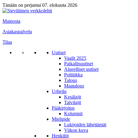
Tänään on perjantai 07. elokuuta 2026
Mainosta
Asiakaspalvelu
Tilaa
Uutiset
Vaalit 2025
Paikallisuutiset
Alueelliset uutiset
Politiikka
Talous
Maatalous
Urheilu
Kesälajit
Talvilajit
Pääkirjoitus
Kolumnit
Mielipide
Lukijoiden lähettämät
Viikon kuva
Henkilöt