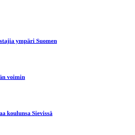
rastajia ympäri Suomen
jän voimin
aa koulunsa Sievissä