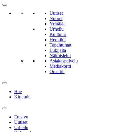
Uutiset
Nuoret
Yrittäjät
Urheilu
Kulttuuri
Henkilöt
Tapahtumat
Lukijalta
Näköislehti
Asiakaspalvelu
Mediakortti
Oma tili
Hae
Kirjaudu
Etusivu
Uutiset
Urheilu