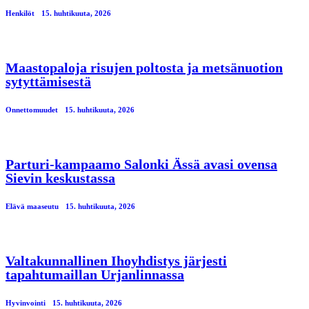
Henkilöt
15. huhtikuuta, 2026
Maastopaloja risujen poltosta ja metsänuotion
sytyttämisestä
Onnettomuudet
15. huhtikuuta, 2026
Parturi-kampaamo Salonki Ässä avasi ovensa
Sievin keskustassa
Elävä maaseutu
15. huhtikuuta, 2026
Valtakunnallinen Ihoyhdistys järjesti
tapahtumaillan Urjanlinnassa
Hyvinvointi
15. huhtikuuta, 2026