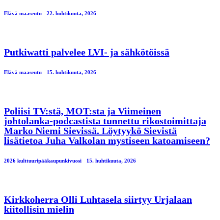
Elävä maaseutu
22. huhtikuuta, 2026
Putkiwatti palvelee LVI- ja sähkötöissä
Elävä maaseutu
15. huhtikuuta, 2026
Poliisi TV:stä, MOT:sta ja Viimeinen
johtolanka-podcastista tunnettu rikostoimittaja
Marko Niemi Sievissä. Löytyykö Sievistä
lisätietoa Juha Valkolan mystiseen katoamiseen?
2026 kulttuuripääkaupunkivuosi
15. huhtikuuta, 2026
Kirkkoherra Olli Luhtasela siirtyy Urjalaan
kiitollisin mielin