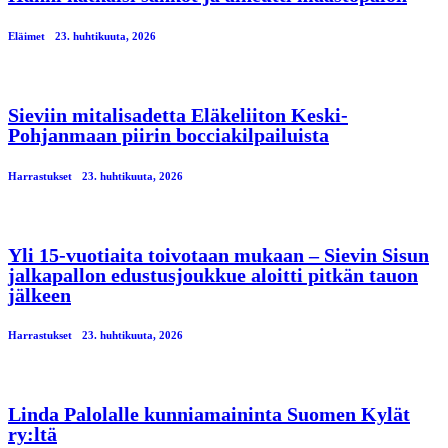
Eläimet
23. huhtikuuta, 2026
Sieviin mitalisadetta Eläkeliiton Keski-
Pohjanmaan piirin bocciakilpailuista
Harrastukset
23. huhtikuuta, 2026
Yli 15-vuotiaita toivotaan mukaan – Sievin Sisun
jalkapallon edustusjoukkue aloitti pitkän tauon
jälkeen
Harrastukset
23. huhtikuuta, 2026
Linda Palolalle kunniamaininta Suomen Kylät
ry:ltä