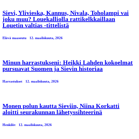
Sievi, Ylivieska, Kannus, Nivala, Toholampi vai
joku muu? Louekalliolla rattikelkkaillaan
Louetin valtias -tittelistä
Elävä maaseutu
12. maaliskuuta, 2026
Minun harrastukseni: Heikki Lahden kokoelmat
pursuavat Suomen ja Sievin historiaa
Harrastukset
12. maaliskuuta, 2026
Monen polun kautta Sieviin, Niina Korkatti
aloitti seurakunnan lähetyssihteerinä
Henkilöt
12. maaliskuuta, 2026