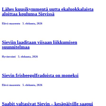
Lähes kuusikymmentä uutta ekaluokkalaista
aloittaa koulunsa Sievissä
Elävä maaseutu
5. elokuuta, 2026
Sieviin laaditaan viisaan liikkumisen
suunnitelmaa
Hyvinvointi
5. elokuuta, 2026
Sievin frisbeegolfradoista on moneksi
Elävä maaseutu
5. elokuuta, 2026
Saabit valtasivat Sievin – kesäpäiville saapui