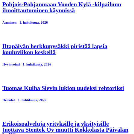
Pohjois-Pohjanmaan Vuoden Kylä -kilpailuun
ilmoittautuminen käynnissä
Asuminen
1. huhtikuuta, 2026
Iltapäivän herkkupysäkki piristää lapsia
kouluviikon keskellä
Hyvinvointi
1. huhtikuuta, 2026
Tuomas Kulha Sievin lukion uudeksi rehtoriksi
Henkilöt
1. huhtikuuta, 2026
Erikoispalveluja yrityksille ja yksityisille
tuottava Stentek Oy muutti Kokkolasta Päivälän