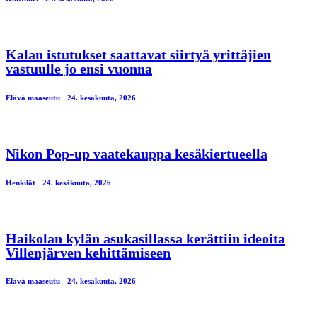
Kalan istutukset saattavat siirtyä yrittäjien
vastuulle jo ensi vuonna
Elävä maaseutu
24. kesäkuuta, 2026
Nikon Pop-up vaatekauppa kesäkiertueella
Henkilöt
24. kesäkuuta, 2026
Haikolan kylän asukasillassa kerättiin ideoita
Villenjärven kehittämiseen
Elävä maaseutu
24. kesäkuuta, 2026