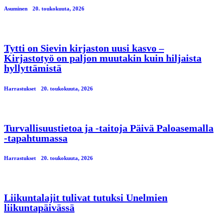
Asuminen
20. toukokuuta, 2026
Tytti on Sievin kirjaston uusi kasvo –
Kirjastotyö on paljon muutakin kuin hiljaista
hyllyttämistä
Harrastukset
20. toukokuuta, 2026
Turvallisuustietoa ja -taitoja Päivä Paloasemalla
-tapahtumassa
Harrastukset
20. toukokuuta, 2026
Liikuntalajit tulivat tutuksi Unelmien
liikuntapäivässä