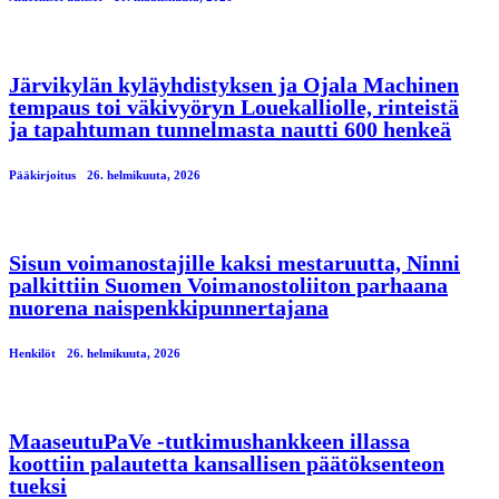
Järvikylän kyläyhdistyksen ja Ojala Machinen
tempaus toi väkivyöryn Louekalliolle, rinteistä
ja tapahtuman tunnelmasta nautti 600 henkeä
Pääkirjoitus
26. helmikuuta, 2026
Sisun voimanostajille kaksi mestaruutta, Ninni
palkittiin Suomen Voimanostoliiton parhaana
nuorena naispenkkipunnertajana
Henkilöt
26. helmikuuta, 2026
MaaseutuPaVe -tutkimushankkeen illassa
koottiin palautetta kansallisen päätöksenteon
tueksi