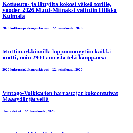
Kotiseutu- ja lättyilta kokosi väkeä torille,
vuoden 2026 Mutti-Miinaksi valittiin Hilkka
Kulmala
2026 kulttuuripääkaupunkivuosi
22. heinäkuuta, 2026
Muttimarkkinoilla loppuunmyytiin kaikki
mutti, noin 2900 annosta teki kauppansa
2026 kulttuuripääkaupunkivuosi
22. heinäkuuta, 2026
Vintage-Volkkarien harrastajat kokoontuivat
Maasydänjärvellä
Harrastukset
22. heinäkuuta, 2026