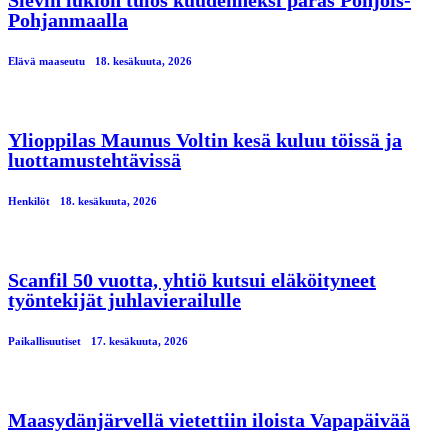
Sievin lukion tulos kuudenneksi paras Pohjois-
Pohjanmaalla
Elävä maaseutu
18. kesäkuuta, 2026
Ylioppilas Maunus Voltin kesä kuluu töissä ja
luottamustehtävissä
Henkilöt
18. kesäkuuta, 2026
Scanfil 50 vuotta, yhtiö kutsui eläköityneet
työntekijät juhlavierailulle
Paikallisuutiset
17. kesäkuuta, 2026
Maasydänjärvellä vietettiin iloista Vapapäivää