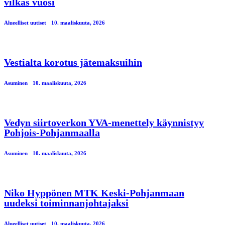
vilkas vuosi
Alueelliset uutiset
10. maaliskuuta, 2026
Vestialta korotus jätemaksuihin
Asuminen
10. maaliskuuta, 2026
Vedyn siirtoverkon YVA-menettely käynnistyy
Pohjois-Pohjanmaalla
Asuminen
10. maaliskuuta, 2026
Niko Hyppönen MTK Keski-Pohjanmaan
uudeksi toiminnanjohtajaksi
Alueelliset uutiset
10. maaliskuuta, 2026