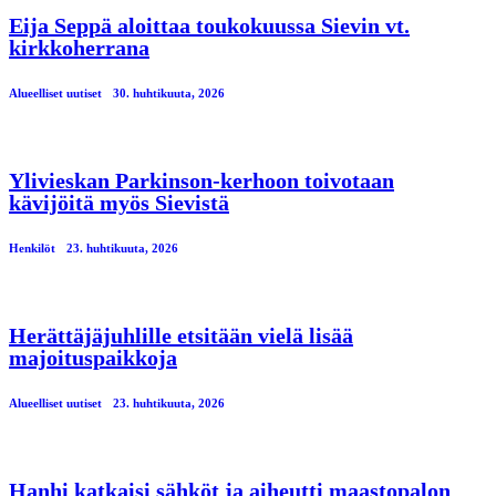
Eija Seppä aloittaa toukokuussa Sievin vt.
kirkkoherrana
Alueelliset uutiset
30. huhtikuuta, 2026
Ylivieskan Parkinson-kerhoon toivotaan
kävijöitä myös Sievistä
Henkilöt
23. huhtikuuta, 2026
Herättäjäjuhlille etsitään vielä lisää
majoituspaikkoja
Alueelliset uutiset
23. huhtikuuta, 2026
Hanhi katkaisi sähköt ja aiheutti maastopalon