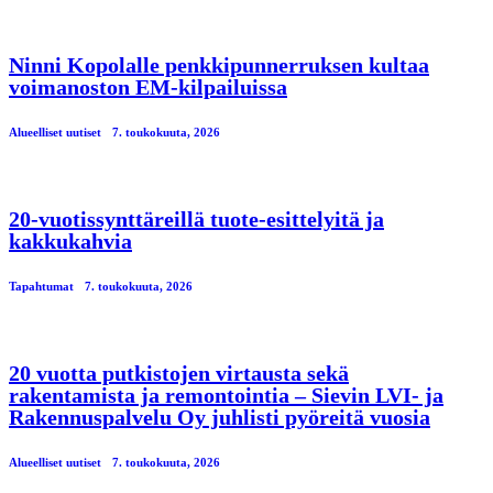
Ninni Kopolalle penkkipunnerruksen kultaa
voimanoston EM-kilpailuissa
Alueelliset uutiset
7. toukokuuta, 2026
20-vuotissynttäreillä tuote-esittelyitä ja
kakkukahvia
Tapahtumat
7. toukokuuta, 2026
20 vuotta putkistojen virtausta sekä
rakentamista ja remontointia – Sievin LVI- ja
Rakennuspalvelu Oy juhlisti pyöreitä vuosia
Alueelliset uutiset
7. toukokuuta, 2026