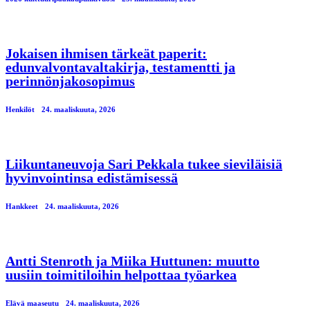
Jokaisen ihmisen tärkeät paperit:
edunvalvontavaltakirja, testamentti ja
perinnönjakosopimus
Henkilöt
24. maaliskuuta, 2026
Liikuntaneuvoja Sari Pekkala tukee sieviläisiä
hyvinvointinsa edistämisessä
Hankkeet
24. maaliskuuta, 2026
Antti Stenroth ja Miika Huttunen: muutto
uusiin toimitiloihin helpottaa työarkea
Elävä maaseutu
24. maaliskuuta, 2026