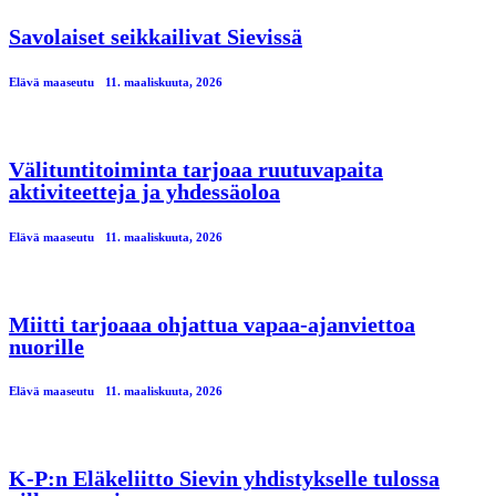
Savolaiset seikkailivat Sievissä
Elävä maaseutu
11. maaliskuuta, 2026
Välituntitoiminta tarjoaa ruutuvapaita
aktiviteetteja ja yhdessäoloa
Elävä maaseutu
11. maaliskuuta, 2026
Miitti tarjoaaa ohjattua vapaa-ajanviettoa
nuorille
Elävä maaseutu
11. maaliskuuta, 2026
K-P:n Eläkeliitto Sievin yhdistykselle tulossa