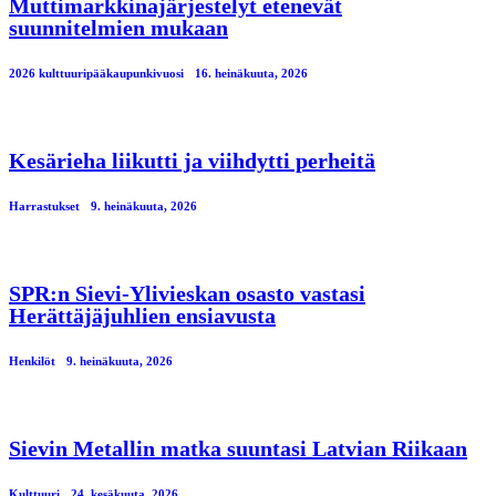
Muttimarkkinajärjestelyt etenevät
suunnitelmien mukaan
2026 kulttuuripääkaupunkivuosi
16. heinäkuuta, 2026
Kesärieha liikutti ja viihdytti perheitä
Harrastukset
9. heinäkuuta, 2026
SPR:n Sievi-Ylivieskan osasto vastasi
Herättäjäjuhlien ensiavusta
Henkilöt
9. heinäkuuta, 2026
Sievin Metallin matka suuntasi Latvian Riikaan
Kulttuuri
24. kesäkuuta, 2026