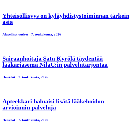
Yhteisöllisyys on kyläyhdistystoiminnan tärkein
asia
Alueelliset uutiset
7. toukokuuta, 2026
Sairaanhoitaja Satu Kyrölä täydentää
lääkäriasema NilaC:in palvelutarjontaa
Henkilöt
7. toukokuuta, 2026
Apteekkari haluaisi lisätä lääkehoidon
arvioinnin palveluja
Henkilöt
7. toukokuuta, 2026