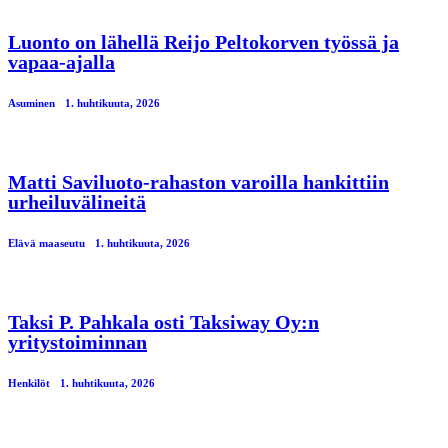
Luonto on lähellä Reijo Peltokorven työssä ja
vapaa-ajalla
Asuminen
1. huhtikuuta, 2026
Matti Saviluoto-rahaston varoilla hankittiin
urheiluvälineitä
Elävä maaseutu
1. huhtikuuta, 2026
Taksi P. Pahkala osti Taksiway Oy:n
yritystoiminnan
Henkilöt
1. huhtikuuta, 2026