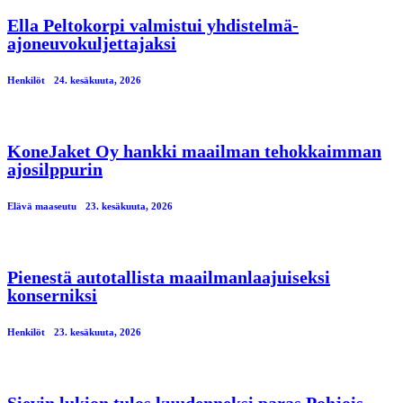
Ella Peltokorpi valmistui yhdistelmä-
ajoneuvokuljettajaksi
Henkilöt
24. kesäkuuta, 2026
KoneJaket Oy hankki maailman tehokkaimman
ajosilppurin
Elävä maaseutu
23. kesäkuuta, 2026
Pienestä autotallista maailmanlaajuiseksi
konserniksi
Henkilöt
23. kesäkuuta, 2026