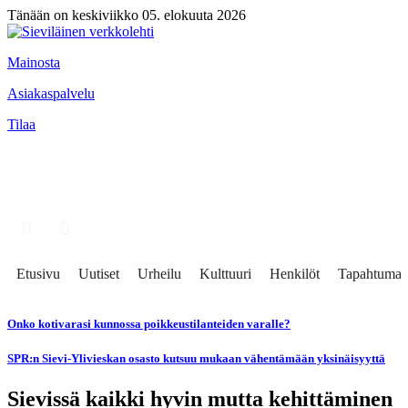
Tänään on keskiviikko 05. elokuuta 2026
Mainosta
Asiakaspalvelu
Tilaa
Etusivu
Uutiset
Urheilu
Kulttuuri
Henkilöt
Tapahtumat
Onko kotivarasi kunnossa poikkeustilanteiden varalle?
SPR:n Sievi-Ylivieskan osasto kutsuu mukaan vähentämään yksinäisyyttä
Sievissä kaikki hyvin mutta kehittäminen