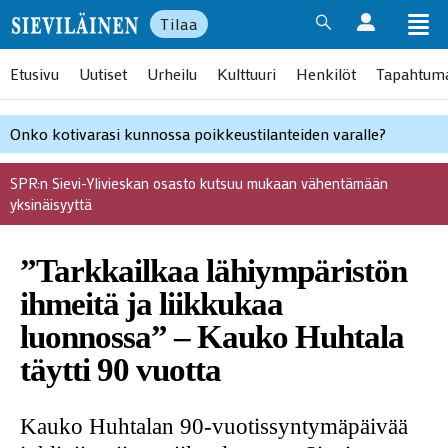
Tilaa
Etusivu
Uutiset
Urheilu
Kulttuuri
Henkilöt
Tapahtum
Onko kotivarasi kunnossa poikkeustilanteiden varalle?
SPR:n Sievi-Ylivieskan osasto kutsuu mukaan vähentämään
yksinäisyyttä
”Tarkkailkaa lähiympäristön
ihmeitä ja liikkukaa
luonnossa” – Kauko Huhtala
täytti 90 vuotta
Kauko Huhtalan 90-vuotissyntymäpäivää