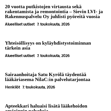
20 vuotta putkistojen virtausta sekä
rakentamista ja remontointia – Sievin LVI- ja
Rakennuspalvelu Oy juhlisti pyöreitä vuosia
Alueelliset uutiset
7. toukokuuta, 2026
Yhteisöllisyys on kyläyhdistystoiminnan
tärkein asia
Alueelliset uutiset
7. toukokuuta, 2026
Sairaanhoitaja Satu Kyrölä täydentää
lääkäriasema NilaC:in palvelutarjontaa
Henkilöt
7. toukokuuta, 2026
Apteekkari haluaisi lisätä lääkehoidon
arvioinnin palveluja