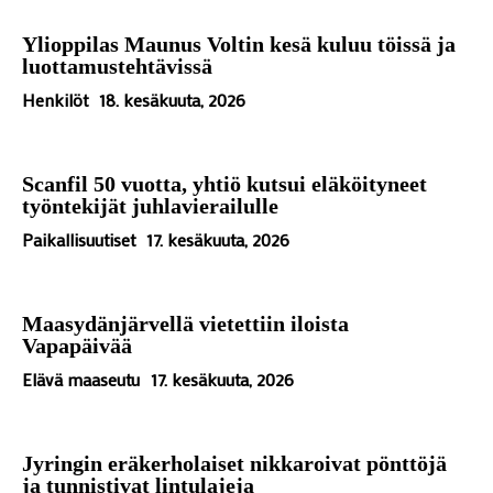
Ylioppilas Maunus Voltin kesä kuluu töissä ja
luottamustehtävissä
Henkilöt
18. kesäkuuta, 2026
Scanfil 50 vuotta, yhtiö kutsui eläköityneet
työntekijät juhlavierailulle
Paikallisuutiset
17. kesäkuuta, 2026
Maasydänjärvellä vietettiin iloista
Vapapäivää
Elävä maaseutu
17. kesäkuuta, 2026
Jyringin eräkerholaiset nikkaroivat pönttöjä
ja tunnistivat lintulajeja