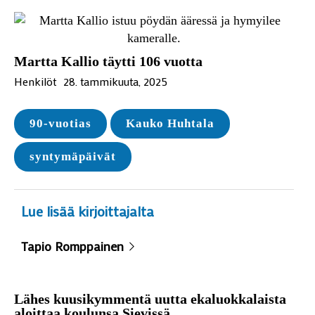
Martta Kallio täytti 106 vuotta
Henkilöt
28. tammikuuta, 2025
90-vuotias
Kauko Huhtala
syntymäpäivät
Lue lisää kirjoittajalta
Tapio Romppainen
Lähes kuusikymmentä uutta ekaluokkalaista
aloittaa koulunsa Sievissä