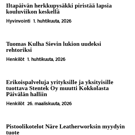
Iltapäivän herkkupysäkki piristää lapsia
kouluviikon keskellä
Hyvinvointi
1. huhtikuuta, 2026
Tuomas Kulha Sievin lukion uudeksi
rehtoriksi
Henkilöt
1. huhtikuuta, 2026
Erikoispalveluja yrityksille ja yksityisille
tuottava Stentek Oy muutti Kokkolasta
Päivälän halliin
Henkilöt
26. maaliskuuta, 2026
Pistoolikotelot Näre Leatherworksin myydyin
tuote