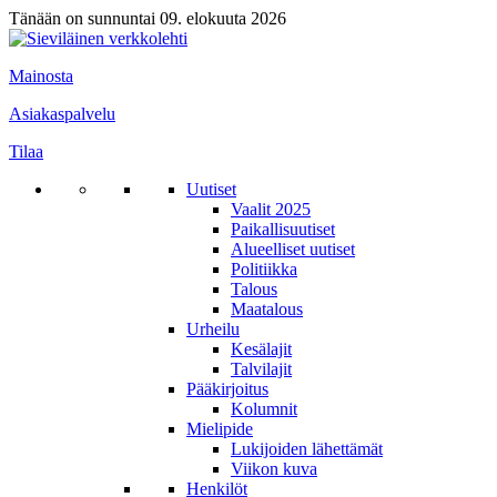
Tänään on sunnuntai 09. elokuuta 2026
Mainosta
Asiakaspalvelu
Tilaa
Uutiset
Vaalit 2025
Paikallisuutiset
Alueelliset uutiset
Politiikka
Talous
Maatalous
Urheilu
Kesälajit
Talvilajit
Pääkirjoitus
Kolumnit
Mielipide
Lukijoiden lähettämät
Viikon kuva
Henkilöt