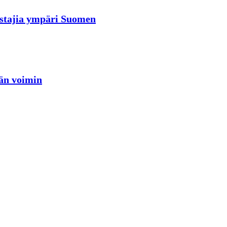
rastajia ympäri Suomen
jän voimin