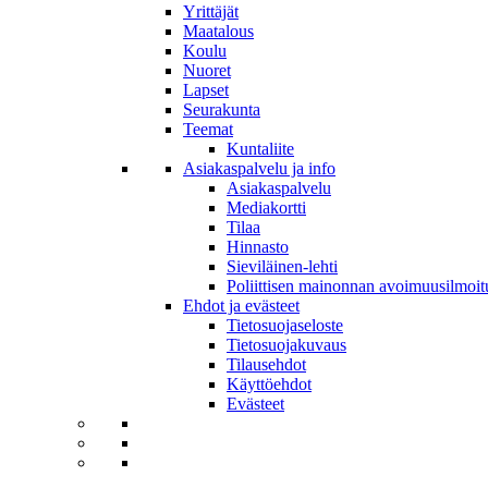
Yrittäjät
Maatalous
Koulu
Nuoret
Lapset
Seurakunta
Teemat
Kuntaliite
Asiakaspalvelu ja info
Asiakaspalvelu
Mediakortti
Tilaa
Hinnasto
Sieviläinen-lehti
Poliittisen mainonnan avoimuusilmoit
Ehdot ja evästeet
Tietosuojaseloste
Tietosuojakuvaus
Tilausehdot
Käyttöehdot
Evästeet