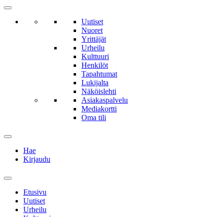
Uutiset
Nuoret
Yrittäjät
Urheilu
Kulttuuri
Henkilöt
Tapahtumat
Lukijalta
Näköislehti
Asiakaspalvelu
Mediakortti
Oma tili
Hae
Kirjaudu
Etusivu
Uutiset
Urheilu