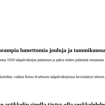
n useampia lumettomia jouluja ja tammikuuss
nna 1930 sääpäiväkirjan pitämisen ja jatkoi niiden pitämistä muutamia 
kesäkeleihin, vaihtui Reino Korhosen sääpäiväkirjoissa hevoskärryt re
 artikkelin sinulla täytyy olla verkkolehde