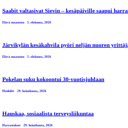
Saabit valtasivat Sievin – kesäpäiville saapui har
Elävä maaseutu
5. elokuuta, 2026
Järvikylän kesäkahvila pyöri neljän nuoren yrittä
Elävä maaseutu
5. elokuuta, 2026
Pokelan suku kokoontui 30-vuotisjuhlaan
Henkilöt
29. heinäkuuta, 2026
Hauskaa, sosiaalista terveysliikuntaa
Harrastukset
29. heinäkuuta, 2026