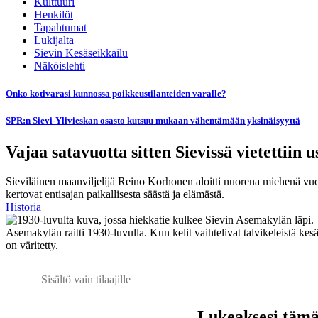
Kulttuuri
Henkilöt
Tapahtumat
Lukijalta
Sievin Kesäseikkailu
Näköislehti
Onko kotivarasi kunnossa poikkeustilanteiden varalle?
SPR:n Sievi-Ylivieskan osasto kutsuu mukaan vähentämään yksinäisyyttä
Vajaa satavuotta sitten Sievissä vietettii
Sieviläinen maanviljelijä Reino Korhonen aloitti nuorena miehenä vuo
kertovat entisajan paikallisesta säästä ja elämästä.
Historia
Asemakylän raitti 1930-luvulla. Kun kelit vaihtelivat talvikeleistä 
on väritetty.
Sisältö vain tilaajille
Lukeaksesi tämän