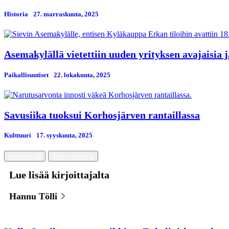
Historia
27. marraskuuta, 2025
Asemakylällä vietettiin uuden yrityksen avajaisia 
Paikallisuutiset
22. lokakuuta, 2025
Savusiika tuoksui Korhosjärven rantaillassa
Kulttuuri
17. syyskuuta, 2025
Asemakylä
Sievin historia
Lue lisää kirjoittajalta
Hannu Tölli