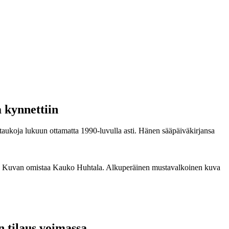
a kynnettiin
taukoja lukuun ottamatta 1990-luvulla asti. Hänen sääpäiväkirjansa
keen. Kuvan omistaa Kauko Huhtala. Alkuperäinen mustavalkoinen kuva
n tilaus voimassa