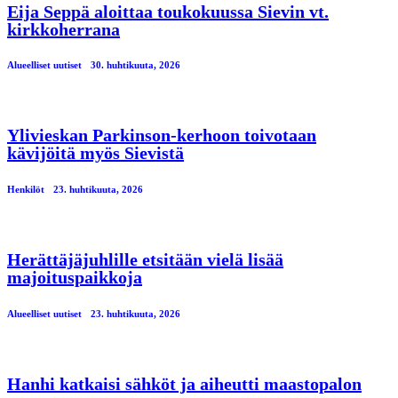
Eija Seppä aloittaa toukokuussa Sievin vt.
kirkkoherrana
Alueelliset uutiset
30. huhtikuuta, 2026
Ylivieskan Parkinson-kerhoon toivotaan
kävijöitä myös Sievistä
Henkilöt
23. huhtikuuta, 2026
Herättäjäjuhlille etsitään vielä lisää
majoituspaikkoja
Alueelliset uutiset
23. huhtikuuta, 2026
Hanhi katkaisi sähköt ja aiheutti maastopalon