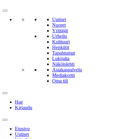
Uutiset
Nuoret
Yrittäjät
Urheilu
Kulttuuri
Henkilöt
Tapahtumat
Lukijalta
Näköislehti
Asiakaspalvelu
Mediakortti
Oma tili
Hae
Kirjaudu
Etusivu
Uutiset