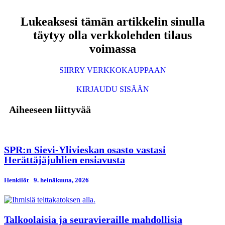
Lukeaksesi tämän artikkelin sinulla
täytyy olla verkkolehden tilaus
voimassa
SIIRRY VERKKOKAUPPAAN
KIRJAUDU SISÄÄN
Aiheeseen liittyvää
SPR:n Sievi-Ylivieskan osasto vastasi
Herättäjäjuhlien ensiavusta
Henkilöt
9. heinäkuuta, 2026
Talkoolaisia ja seuravieraille mahdollisia