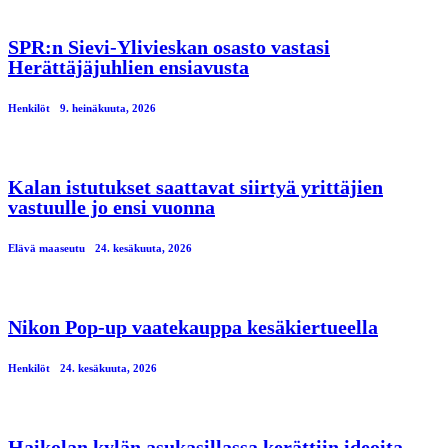
SPR:n Sievi-Ylivieskan osasto vastasi
Herättäjäjuhlien ensiavusta
Henkilöt
9. heinäkuuta, 2026
Kalan istutukset saattavat siirtyä yrittäjien
vastuulle jo ensi vuonna
Elävä maaseutu
24. kesäkuuta, 2026
Nikon Pop-up vaatekauppa kesäkiertueella
Henkilöt
24. kesäkuuta, 2026
Haikolan kylän asukasillassa kerättiin ideoita