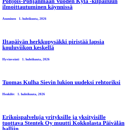
Pohjois-Pohjanmaan Vuoden Kylä -kilpailuun
ilmoittautuminen käynnissä
Asuminen
1. huhtikuuta, 2026
Iltapäivän herkkupysäkki piristää lapsia
kouluviikon keskellä
Hyvinvointi
1. huhtikuuta, 2026
Tuomas Kulha Sievin lukion uudeksi rehtoriksi
Henkilöt
1. huhtikuuta, 2026
Erikoispalveluja yrityksille ja yksityisille
tuottava Stentek Oy muutti Kokkolasta Päivälän
halliin