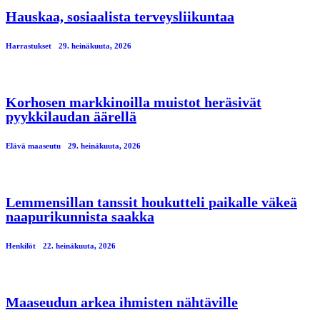
Hauskaa, sosiaalista terveysliikuntaa
Harrastukset
29. heinäkuuta, 2026
Korhosen markkinoilla muistot heräsivät
pyykkilaudan äärellä
Elävä maaseutu
29. heinäkuuta, 2026
Lemmensillan tanssit houkutteli paikalle väkeä
naapurikunnista saakka
Henkilöt
22. heinäkuuta, 2026
Maaseudun arkea ihmisten nähtäville