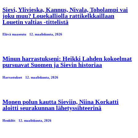
Sievi, Ylivieska, Kannus, Nivala, Toholampi vai
joku muu? Louekalliolla rattikelkkaillaan
Louetin valtias -tittelistä
Elävä maaseutu
12. maaliskuuta, 2026
Minun harrastukseni: Heikki Lahden kokoelmat
pursuavat Suomen ja Sievin historiaa
Harrastukset
12. maaliskuuta, 2026
Monen polun kautta Sieviin, Niina Korkatti
aloitti seurakunnan lähetyssihteerinä
Henkilöt
12. maaliskuuta, 2026