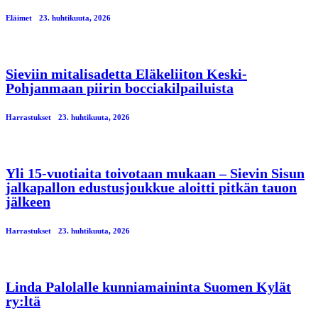
Eläimet
23. huhtikuuta, 2026
Sieviin mitalisadetta Eläkeliiton Keski-
Pohjanmaan piirin bocciakilpailuista
Harrastukset
23. huhtikuuta, 2026
Yli 15-vuotiaita toivotaan mukaan – Sievin Sisun
jalkapallon edustusjoukkue aloitti pitkän tauon
jälkeen
Harrastukset
23. huhtikuuta, 2026
Linda Palolalle kunniamaininta Suomen Kylät
ry:ltä