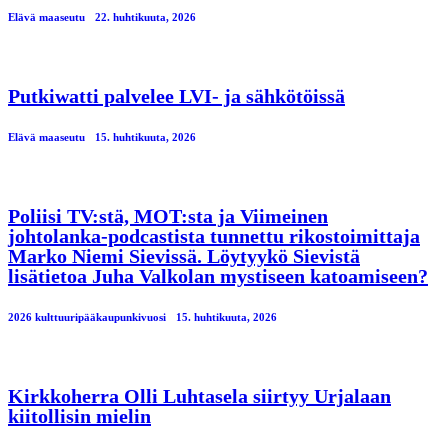
Elävä maaseutu
22. huhtikuuta, 2026
Putkiwatti palvelee LVI- ja sähkötöissä
Elävä maaseutu
15. huhtikuuta, 2026
Poliisi TV:stä, MOT:sta ja Viimeinen
johtolanka-podcastista tunnettu rikostoimittaja
Marko Niemi Sievissä. Löytyykö Sievistä
lisätietoa Juha Valkolan mystiseen katoamiseen?
2026 kulttuuripääkaupunkivuosi
15. huhtikuuta, 2026
Kirkkoherra Olli Luhtasela siirtyy Urjalaan
kiitollisin mielin