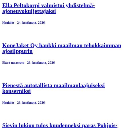
Ella Peltokorpi valmistui yhdistelmä-
ajoneuvokuljettajaksi
Henkilöt
24. kesäkuuta, 2026
KoneJaket Oy hankki maailman tehokkaimman
ajosilppurin
Elävä maaseutu
23. kesäkuuta, 2026
Pienestä autotallista maailmanlaajuiseksi
konserniksi
Henkilöt
23. kesäkuuta, 2026
Sievin lukion tulos kuudenneksi paras Pohjois-