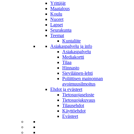
Yrittäjät
Maatalous
Koulu
Nuoret
Lapset
Seurakunta
Teemat
Kuntaliite
Asiakaspalvelu ja info
Asiakaspalvelu
Mediakortti
Tilaa
Hinnasto
Sieviläinen-lehti
Poliittisen mainonnan
avoimuusilmoitus
Ehdot ja evästeet
Tietosuojaseloste
Tietosuojakuvaus
Tilausehdot
Käyttöehdot
Evästeet