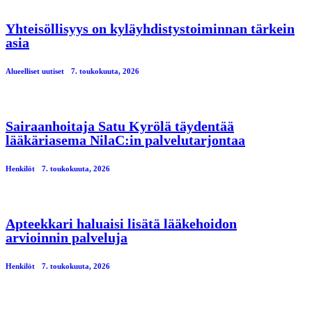
Yhteisöllisyys on kyläyhdistystoiminnan tärkein
asia
Alueelliset uutiset
7. toukokuuta, 2026
Sairaanhoitaja Satu Kyrölä täydentää
lääkäriasema NilaC:in palvelutarjontaa
Henkilöt
7. toukokuuta, 2026
Apteekkari haluaisi lisätä lääkehoidon
arvioinnin palveluja
Henkilöt
7. toukokuuta, 2026