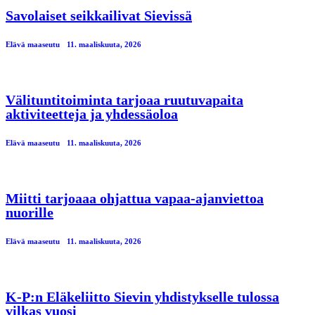
Savolaiset seikkailivat Sievissä
Elävä maaseutu
11. maaliskuuta, 2026
Välituntitoiminta tarjoaa ruutuvapaita
aktiviteetteja ja yhdessäoloa
Elävä maaseutu
11. maaliskuuta, 2026
Miitti tarjoaaa ohjattua vapaa-ajanviettoa
nuorille
Elävä maaseutu
11. maaliskuuta, 2026
K-P:n Eläkeliitto Sievin yhdistykselle tulossa
vilkas vuosi