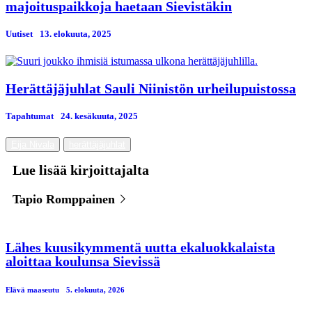
majoituspaikkoja haetaan Sievistäkin
Uutiset
13. elokuuta, 2025
Herättäjäjuhlat Sauli Niinistön urheilupuistossa
Tapahtumat
24. kesäkuuta, 2025
Eija Nivala
herättäjäjuhlat
Lue lisää kirjoittajalta
Tapio Romppainen
Lähes kuusikymmentä uutta ekaluokkalaista
aloittaa koulunsa Sievissä
Elävä maaseutu
5. elokuuta, 2026