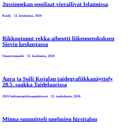
Jussinpekan oppilaat vierailivat Islannissa
Koulu
12. kesäkuuta, 2026
Rikkoutunut rekka aiheutti liikennetukoksen
Sievin keskustassa
Onnettomuudet
11. kesäkuuta, 2026
Aura ja Soili Kujalan taidegrafiikkanäyttely
28.5. saakka Taidelaarissa
2026 kulttuuripääkaupunkivuosi
22. toukokuuta, 2026
Minna suunnitteli unelmien hirsitalon