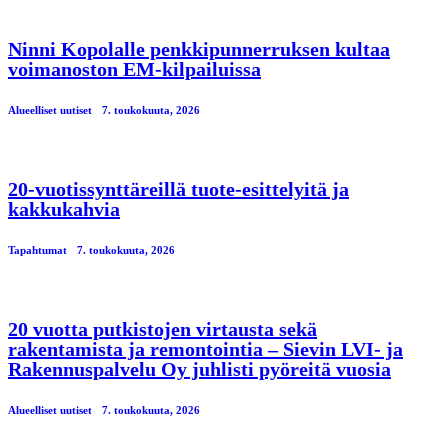
Ninni Kopolalle penkkipunnerruksen kultaa
voimanoston EM-kilpailuissa
Alueelliset uutiset
7. toukokuuta, 2026
20-vuotissynttäreillä tuote-esittelyitä ja
kakkukahvia
Tapahtumat
7. toukokuuta, 2026
20 vuotta putkistojen virtausta sekä
rakentamista ja remontointia – Sievin LVI- ja
Rakennuspalvelu Oy juhlisti pyöreitä vuosia
Alueelliset uutiset
7. toukokuuta, 2026