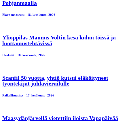
Pohjanmaalla
Elävä maaseutu
18. kesäkuuta, 2026
Ylioppilas Maunus Voltin kesä kuluu töissä ja
luottamustehtävissä
Henkilöt
18. kesäkuuta, 2026
Scanfil 50 vuotta, yhtiö kutsui eläköityneet
työntekijät juhlavierailulle
Paikallisuutiset
17. kesäkuuta, 2026
Maasydänjärvellä vietettiin iloista Vapapäivää