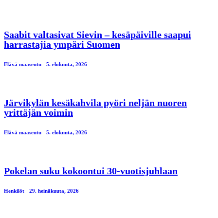
Saabit valtasivat Sievin – kesäpäiville saapui
harrastajia ympäri Suomen
Elävä maaseutu
5. elokuuta, 2026
Järvikylän kesäkahvila pyöri neljän nuoren
yrittäjän voimin
Elävä maaseutu
5. elokuuta, 2026
Pokelan suku kokoontui 30-vuotisjuhlaan
Henkilöt
29. heinäkuuta, 2026