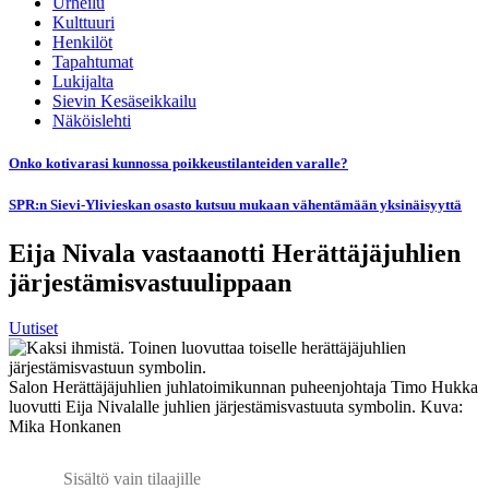
Urheilu
Kulttuuri
Henkilöt
Tapahtumat
Lukijalta
Sievin Kesäseikkailu
Näköislehti
Onko kotivarasi kunnossa poikkeustilanteiden varalle?
SPR:n Sievi-Ylivieskan osasto kutsuu mukaan vähentämään yksinäisyyttä
Eija Nivala vastaanotti Herättäjäjuhlien
järjestämisvastuulippaan
Uutiset
Salon Herättäjäjuhlien juhlatoimikunnan puheenjohtaja Timo Hukka
luovutti Eija Nivalalle juhlien järjestämisvastuuta symbolin. Kuva:
Mika Honkanen
Sisältö vain tilaajille