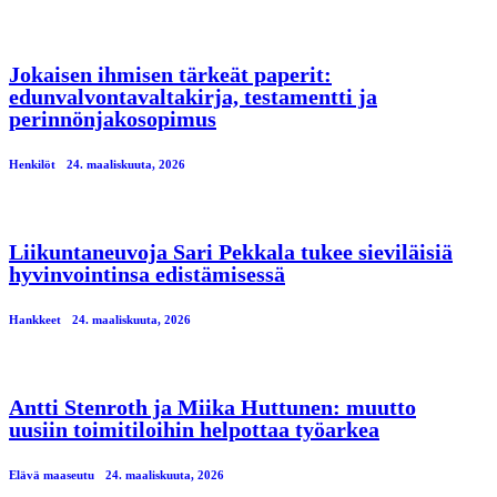
Jokaisen ihmisen tärkeät paperit:
edunvalvontavaltakirja, testamentti ja
perinnönjakosopimus
Henkilöt
24. maaliskuuta, 2026
Liikuntaneuvoja Sari Pekkala tukee sieviläisiä
hyvinvointinsa edistämisessä
Hankkeet
24. maaliskuuta, 2026
Antti Stenroth ja Miika Huttunen: muutto
uusiin toimitiloihin helpottaa työarkea
Elävä maaseutu
24. maaliskuuta, 2026