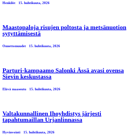
Henkilöt
15. huhtikuuta, 2026
Maastopaloja risujen poltosta ja metsänuotion
sytyttämisestä
Onnettomuudet
15. huhtikuuta, 2026
Parturi-kampaamo Salonki Ässä avasi ovensa
Sievin keskustassa
Elävä maaseutu
15. huhtikuuta, 2026
Valtakunnallinen Ihoyhdistys järjesti
tapahtumaillan Urjanlinnassa
Hyvinvointi
15. huhtikuuta, 2026