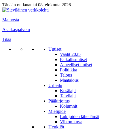
Tänään on lauantai 08. elokuuta 2026
Mainosta
Asiakaspalvelu
Tilaa
Uutiset
Vaalit 2025
Paikallisuutiset
Alueelliset uutiset
Politiikka
Talous
Maatalous
Urheilu
Kesälajit
Talvilajit
Pääkirjoitus
Kolumnit
Mielipide
Lukijoiden lähettämät
Viikon kuva
Henkilöt