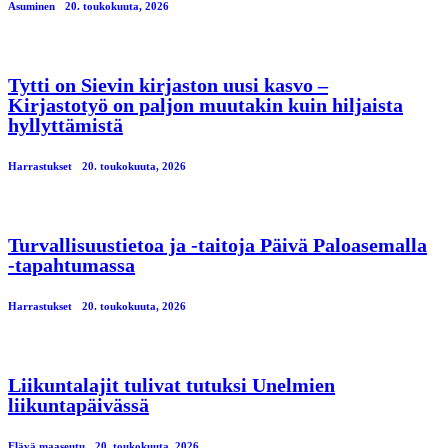
Asuminen
20. toukokuuta, 2026
Tytti on Sievin kirjaston uusi kasvo –
Kirjastotyö on paljon muutakin kuin hiljaista
hyllyttämistä
Harrastukset
20. toukokuuta, 2026
Turvallisuustietoa ja -taitoja Päivä Paloasemalla
-tapahtumassa
Harrastukset
20. toukokuuta, 2026
Liikuntalajit tulivat tutuksi Unelmien
liikuntapäivässä
Elävä maaseutu
20. toukokuuta, 2026