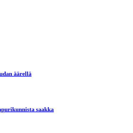
udan äärellä
aapurikunnista saakka