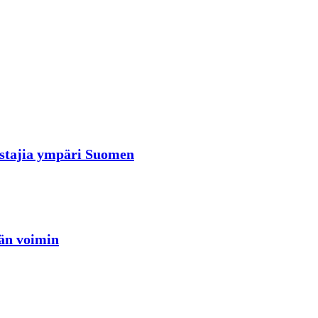
rastajia ympäri Suomen
jän voimin