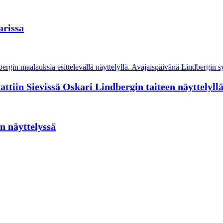
arissa
tiin Sievissä Oskari Lindbergin taiteen näyttelyll
n näyttelyssä