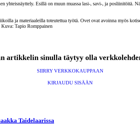
inen yhteisnäyttely. Esillä on muun muassa lasi-, savi-, ja posliinitöitä
iikoilla ja materiaaleilla toteutettua työtä. Ovet ovat avoinna myös kotise
at. Kuva: Tapio Romppainen
 artikkelin sinulla täytyy olla verkkolehde
SIIRRY VERKKOKAUPPAAN
KIRJAUDU SISÄÄN
 saakka Taidelaarissa