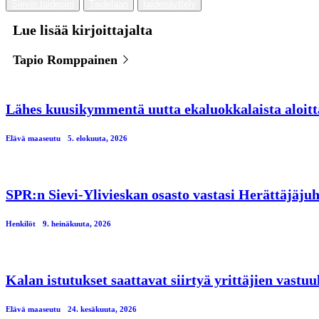
Sievin taidepiiri
Taidelaari
taidenäyttely
Lue lisää kirjoittajalta
Tapio Romppainen
Lähes kuusikymmentä uutta ekaluokkalaista aloitt
Elävä maaseutu
5. elokuuta, 2026
SPR:n Sievi-Ylivieskan osasto vastasi Herättäjäjuh
Henkilöt
9. heinäkuuta, 2026
Kalan istutukset saattavat siirtyä yrittäjien vastuu
Elävä maaseutu
24. kesäkuuta, 2026