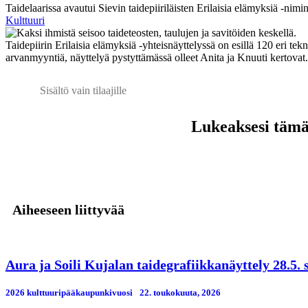
Taidelaarissa avautui Sievin taidepiiriläisten Erilaisia elämyksiä -nim
Kulttuuri
Taidepiirin Erilaisia elämyksiä -yhteisnäyttelyssä on esillä 120 eri tekn
arvanmyyntiä, näyttelyä pystyttämässä olleet Anita ja Knuuti kertov
Sisältö vain tilaajille
Lukeaksesi tämän
Aiheeseen liittyvää
Aura ja Soili Kujalan taidegrafiikkanäyttely 28.5.
2026 kulttuuripääkaupunkivuosi
22. toukokuuta, 2026