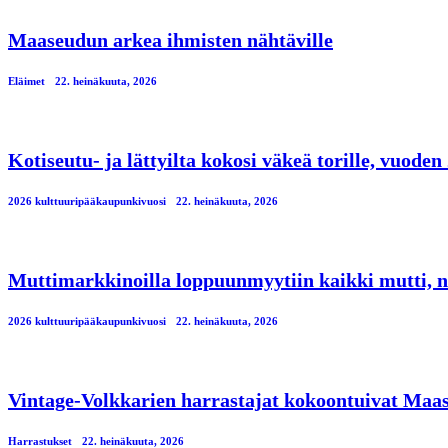
Maaseudun arkea ihmisten nähtäville
Eläimet
22. heinäkuuta, 2026
Kotiseutu- ja lättyilta kokosi väkeä torille, vuod
2026 kulttuuripääkaupunkivuosi
22. heinäkuuta, 2026
Muttimarkkinoilla loppuunmyytiin kaikki mutti, n
2026 kulttuuripääkaupunkivuosi
22. heinäkuuta, 2026
Vintage-Volkkarien harrastajat kokoontuivat Maa
Harrastukset
22. heinäkuuta, 2026