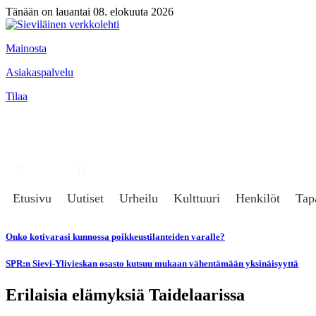
Tänään on lauantai 08. elokuuta 2026
Mainosta
Asiakaspalvelu
Tilaa
Hae
Kirjaudu
Etusivu
Uutiset
Urheilu
Kulttuuri
Henkilöt
Tap
Onko kotivarasi kunnossa poikkeustilanteiden varalle?
SPR:n Sievi-Ylivieskan osasto kutsuu mukaan vähentämään yksinäisyyttä
Erilaisia elämyksiä Taidelaarissa