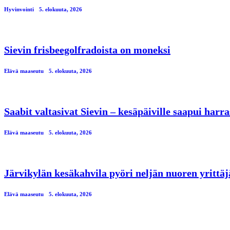
Hyvinvointi
5. elokuuta, 2026
Sievin frisbeegolfradoista on moneksi
Elävä maaseutu
5. elokuuta, 2026
Saabit valtasivat Sievin – kesäpäiville saapui har
Elävä maaseutu
5. elokuuta, 2026
Järvikylän kesäkahvila pyöri neljän nuoren yrittä
Elävä maaseutu
5. elokuuta, 2026