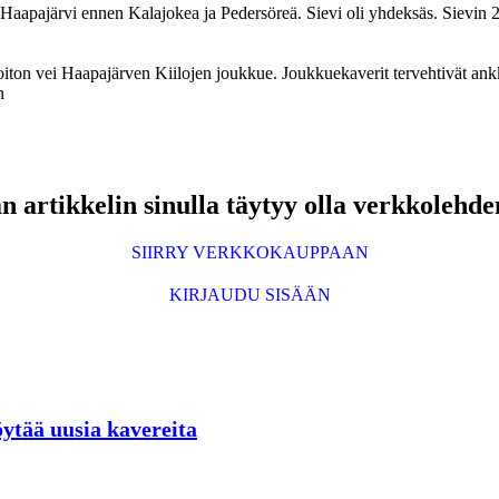
Haapajärvi ennen Kalajokea ja Pedersöreä. Sievi oli yhdeksäs. Sievin 2. j
voiton vei Haapajärven Kiilojen joukkue. Joukkuekaverit tervehtivät
n
 artikkelin sinulla täytyy olla verkkolehde
SIIRRY VERKKOKAUPPAAN
KIRJAUDU SISÄÄN
öytää uusia kavereita