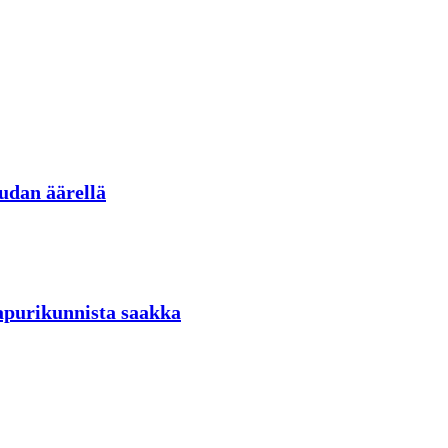
udan äärellä
aapurikunnista saakka