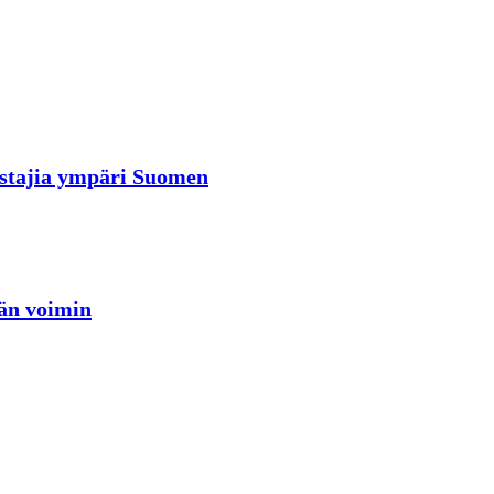
rastajia ympäri Suomen
jän voimin