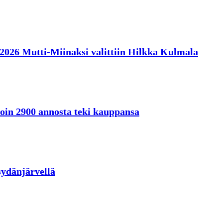
en 2026 Mutti-Miinaksi valittiin Hilkka Kulmala
oin 2900 annosta teki kauppansa
sydänjärvellä