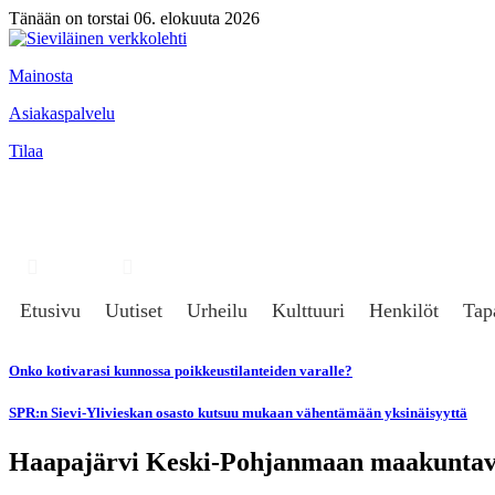
Tänään on torstai 06. elokuuta 2026
Mainosta
Asiakaspalvelu
Tilaa
Hae
Kirjaudu
Etusivu
Uutiset
Urheilu
Kulttuuri
Henkilöt
Tap
Onko kotivarasi kunnossa poikkeustilanteiden varalle?
SPR:n Sievi-Ylivieskan osasto kutsuu mukaan vähentämään yksinäisyyttä
Haapajärvi Keski-Pohjanmaan maakuntavies