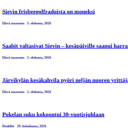
Sievin frisbeegolfradoista on moneksi
Elävä maaseutu
5. elokuuta, 2026
Saabit valtasivat Sievin – kesäpäiville saapui har
Elävä maaseutu
5. elokuuta, 2026
Järvikylän kesäkahvila pyöri neljän nuoren yrittä
Elävä maaseutu
5. elokuuta, 2026
Pokelan suku kokoontui 30-vuotisjuhlaan
Henkilöt
29. heinäkuuta, 2026