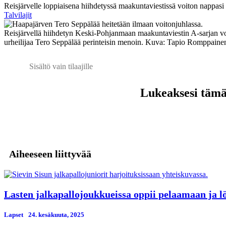
Reisjärvelle loppiaisena hiihdetyssä maakuntaviestissä voiton nappasi 
Talvilajit
Reisjärvellä hiihdetyn Keski-Pohjanmaan maakuntaviestin A-sarjan 
urheilijaa Tero Seppälää perinteisin menoin. Kuva: Tapio Romppaine
Sisältö vain tilaajille
Lukeaksesi tämän
Aiheeseen liittyvää
Lasten jalkapallojoukkueissa oppii pelaamaan ja l
Lapset
24. kesäkuuta, 2025