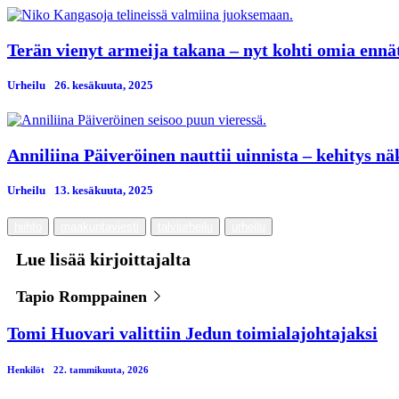
Terän vienyt armeija takana – nyt kohti omia ennä
Urheilu
26. kesäkuuta, 2025
Anniliina Päiveröinen nauttii uinnista – kehitys n
Urheilu
13. kesäkuuta, 2025
hiihto
maakuntaviesti
talviurheilu
urheilu
Lue lisää kirjoittajalta
Tapio Romppainen
Tomi Huovari valittiin Jedun toimialajohtajaksi
Henkilöt
22. tammikuuta, 2026