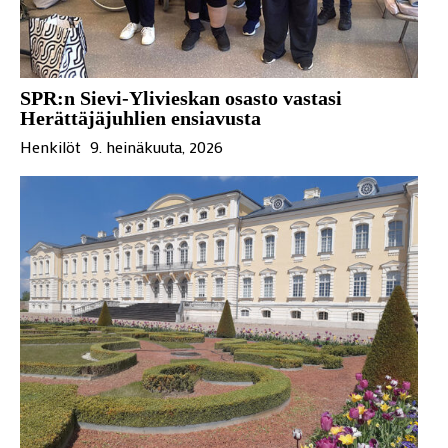
SPR:n Sievi-Ylivieskan osasto vastasi
Herättäjäjuhlien ensiavusta
Henkilöt
9. heinäkuuta, 2026