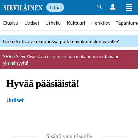
Tilaa
Etusivu
Uutiset
Urheilu
Kulttuuri
Henkilöt
Tapahtum
Onko kotivarasi kunnossa poikkeustilanteiden varalle?
SPR:n Sievi-Ylivieskan osasto kutsuu mukaan vähentämään
yksinäisyyttä
Hyvää pääsiäistä!
Uutiset
Sisältö vain tilaajille