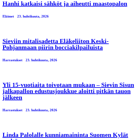
Hanhi katkaisi sähköt ja aiheutti maastopalon
Eläimet
23. huhtikuuta, 2026
Sieviin mitalisadetta Eläkeliiton Keski-
Pohjanmaan piirin bocciakilpailuista
Harrastukset
23. huhtikuuta, 2026
Yli 15-vuotiaita toivotaan mukaan – Sievin Sisun
jalkapallon edustusjoukkue aloitti pitkän tauon
jälkeen
Harrastukset
23. huhtikuuta, 2026
Linda Palolalle kunniamaininta Suomen Kylät