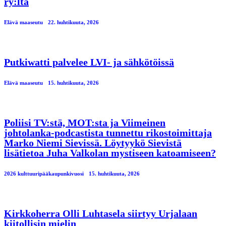
ry:ltä
Elävä maaseutu
22. huhtikuuta, 2026
Putkiwatti palvelee LVI- ja sähkötöissä
Elävä maaseutu
15. huhtikuuta, 2026
Poliisi TV:stä, MOT:sta ja Viimeinen
johtolanka-podcastista tunnettu rikostoimittaja
Marko Niemi Sievissä. Löytyykö Sievistä
lisätietoa Juha Valkolan mystiseen katoamiseen?
2026 kulttuuripääkaupunkivuosi
15. huhtikuuta, 2026
Kirkkoherra Olli Luhtasela siirtyy Urjalaan
kiitollisin mielin