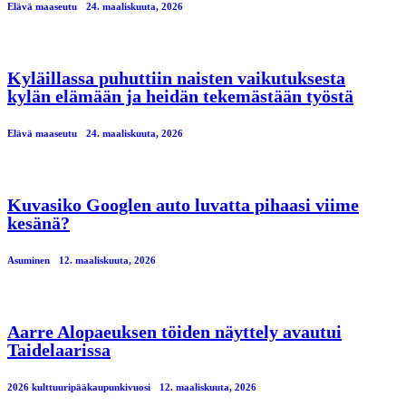
Elävä maaseutu
24. maaliskuuta, 2026
Kyläillassa puhuttiin naisten vaikutuksesta
kylän elämään ja heidän tekemästään työstä
Elävä maaseutu
24. maaliskuuta, 2026
Kuvasiko Googlen auto luvatta pihaasi viime
kesänä?
Asuminen
12. maaliskuuta, 2026
Aarre Alopaeuksen töiden näyttely avautui
Taidelaarissa
2026 kulttuuripääkaupunkivuosi
12. maaliskuuta, 2026