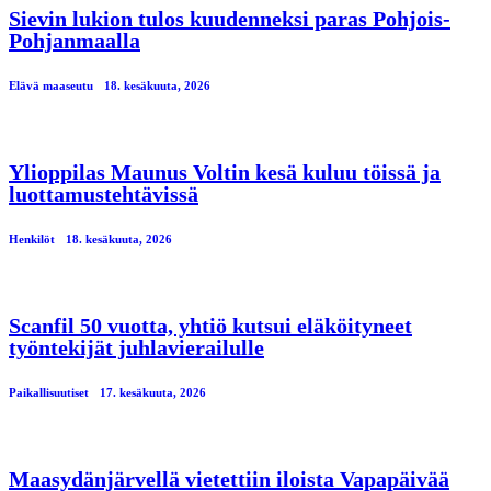
Sievin lukion tulos kuudenneksi paras Pohjois-
Pohjanmaalla
Elävä maaseutu
18. kesäkuuta, 2026
Ylioppilas Maunus Voltin kesä kuluu töissä ja
luottamustehtävissä
Henkilöt
18. kesäkuuta, 2026
Scanfil 50 vuotta, yhtiö kutsui eläköityneet
työntekijät juhlavierailulle
Paikallisuutiset
17. kesäkuuta, 2026
Maasydänjärvellä vietettiin iloista Vapapäivää