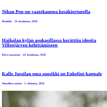
Nikon Pop-up vaatekauppa kesäkiertueella
Henkilöt
24. kesäkuuta, 2026
Haikolan kylän asukasillassa kerättiin ideoita
Villenjärven kehittämiseen
Elävä maaseutu
24. kesäkuuta, 2026
Kalle Jussilan oma suosikki on Enkelini-kappale
Alueelliset uutiset
5. elokuuta, 2026