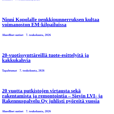
Ninni Kopolalle penkkipunnerruksen kultaa
voimanoston EM-kilpailuissa
Alueelliset uutiset
7. toukokuuta, 2026
20-vuotissynttäreillä tuote-esittelyitä ja
kakkukahvia
Tapahtumat
7. toukokuuta, 2026
20 vuotta putkistojen virtausta sekä
rakentamista ja remontointia – Sievin LVI- ja
Rakennuspalvelu Oy juhlisti pyöreitä vuosia
Alueelliset uutiset
7. toukokuuta, 2026