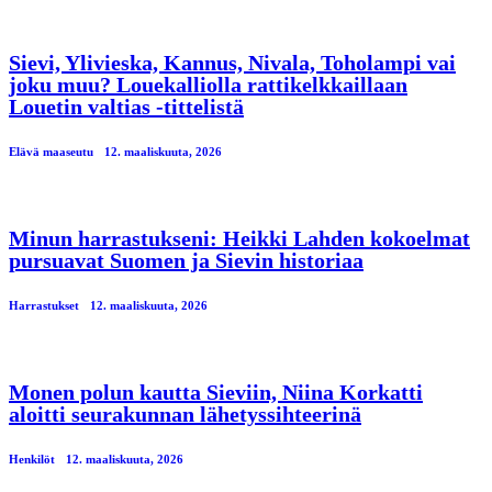
Sievi, Ylivieska, Kannus, Nivala, Toholampi vai
joku muu? Louekalliolla rattikelkkaillaan
Louetin valtias -tittelistä
Elävä maaseutu
12. maaliskuuta, 2026
Minun harrastukseni: Heikki Lahden kokoelmat
pursuavat Suomen ja Sievin historiaa
Harrastukset
12. maaliskuuta, 2026
Monen polun kautta Sieviin, Niina Korkatti
aloitti seurakunnan lähetyssihteerinä
Henkilöt
12. maaliskuuta, 2026