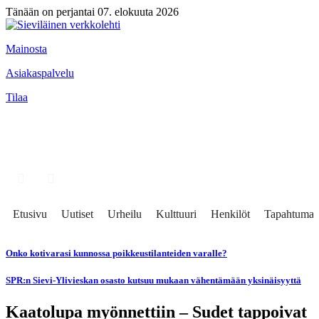
Tänään on perjantai 07. elokuuta 2026
Mainosta
Asiakaspalvelu
Tilaa
Etusivu
Uutiset
Urheilu
Kulttuuri
Henkilöt
Tapahtumat
Onko kotivarasi kunnossa poikkeustilanteiden varalle?
SPR:n Sievi-Ylivieskan osasto kutsuu mukaan vähentämään yksinäisyyttä
Kaatolupa myönnettiin – Sudet tappoivat