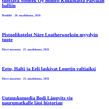
tuottava Stentek Oy muutti Kokkolasta Päivälän
halliin
Henkilöt
26. maaliskuuta, 2026
Pistoolikotelot Näre Leatherworksin myydyin
tuote
Elävä maaseutu
25. maaliskuuta, 2026
Eetu, Halti ja Eeli laskivat Louetin valtiaiksi
Elävä maaseutu
25. maaliskuuta, 2026
Uutuuskomedia Bodi Längvits vie
naurumatkalle läpi historian