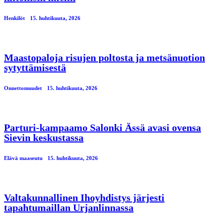
Henkilöt
15. huhtikuuta, 2026
Maastopaloja risujen poltosta ja metsänuotion
sytyttämisestä
Onnettomuudet
15. huhtikuuta, 2026
Parturi-kampaamo Salonki Ässä avasi ovensa
Sievin keskustassa
Elävä maaseutu
15. huhtikuuta, 2026
Valtakunnallinen Ihoyhdistys järjesti
tapahtumaillan Urjanlinnassa