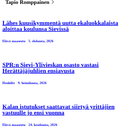
Tapio Romppainen
Lähes kuusikymmentä uutta ekaluokkalaista
aloittaa koulunsa Sievissä
Elävä maaseutu
5. elokuuta, 2026
SPR:n Sievi-Ylivieskan osasto vastasi
Herättäjäjuhlien ensiavusta
Henkilöt
9. heinäkuuta, 2026
Kalan istutukset saattavat siirtyä yrittäjien
vastuulle jo ensi vuonna
Elävä maaseutu
24. kesäkuuta, 2026