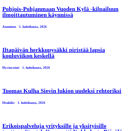
Pohjois-Pohjanmaan Vuoden Kylä -kilpailuun
ilmoittautuminen käynnissä
Asuminen
1. huhtikuuta, 2026
Iltapäivän herkkupysäkki piristää lapsia
kouluviikon keskellä
Hyvinvointi
1. huhtikuuta, 2026
Tuomas Kulha Sievin lukion uudeksi rehtoriksi
Henkilöt
1. huhtikuuta, 2026
Erikoispalveluja yrityksille ja yksityisille