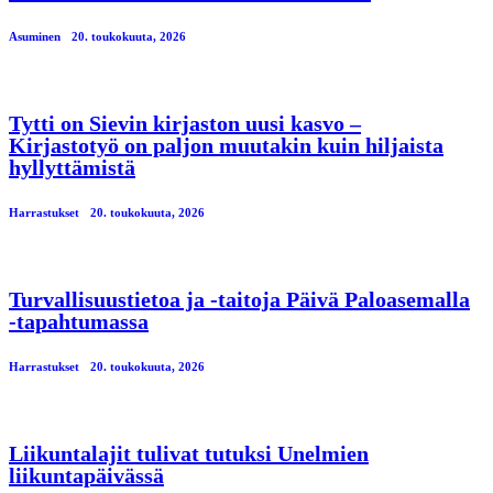
Asuminen
20. toukokuuta, 2026
Tytti on Sievin kirjaston uusi kasvo –
Kirjastotyö on paljon muutakin kuin hiljaista
hyllyttämistä
Harrastukset
20. toukokuuta, 2026
Turvallisuustietoa ja -taitoja Päivä Paloasemalla
-tapahtumassa
Harrastukset
20. toukokuuta, 2026
Liikuntalajit tulivat tutuksi Unelmien
liikuntapäivässä