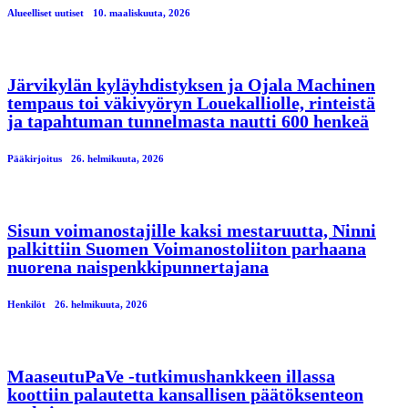
Alueelliset uutiset
10. maaliskuuta, 2026
Järvikylän kyläyhdistyksen ja Ojala Machinen
tempaus toi väkivyöryn Louekalliolle, rinteistä
ja tapahtuman tunnelmasta nautti 600 henkeä
Pääkirjoitus
26. helmikuuta, 2026
Sisun voimanostajille kaksi mestaruutta, Ninni
palkittiin Suomen Voimanostoliiton parhaana
nuorena naispenkkipunnertajana
Henkilöt
26. helmikuuta, 2026
MaaseutuPaVe -tutkimushankkeen illassa
koottiin palautetta kansallisen päätöksenteon