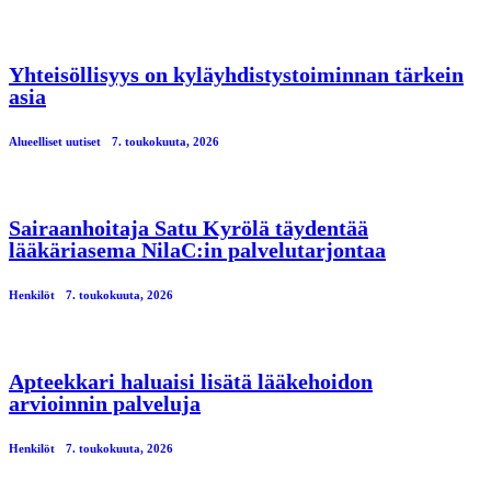
Yhteisöllisyys on kyläyhdistystoiminnan tärkein
asia
Alueelliset uutiset
7. toukokuuta, 2026
Sairaanhoitaja Satu Kyrölä täydentää
lääkäriasema NilaC:in palvelutarjontaa
Henkilöt
7. toukokuuta, 2026
Apteekkari haluaisi lisätä lääkehoidon
arvioinnin palveluja
Henkilöt
7. toukokuuta, 2026