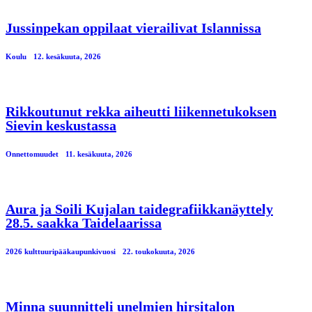
Jussinpekan oppilaat vierailivat Islannissa
Koulu
12. kesäkuuta, 2026
Rikkoutunut rekka aiheutti liikennetukoksen
Sievin keskustassa
Onnettomuudet
11. kesäkuuta, 2026
Aura ja Soili Kujalan taidegrafiikkanäyttely
28.5. saakka Taidelaarissa
2026 kulttuuripääkaupunkivuosi
22. toukokuuta, 2026
Minna suunnitteli unelmien hirsitalon