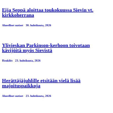
Eija Seppä aloittaa toukokuussa Sievin vt.
kirkkoherrana
Alueelliset uutiset
30. huhtikuuta, 2026
Ylivieskan Parkinson-kerhoon toivotaan
kävijöitä myös Sievistä
Henkilöt
23. huhtikuuta, 2026
Herättäjäjuhlille etsitään vielä lisää
majoituspaikkoja
Alueelliset uutiset
23. huhtikuuta, 2026