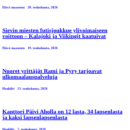
Elävä maaseutu
20. toukokuuta, 2026
Sievin miesten futisjoukkue ylivoimaiseen
voittoon – Kalajoki ja Viikingit kaatuivat
Elävä maaseutu
19. toukokuuta, 2026
Nuoret yrittäjät Rami ja Pyry tarjoavat
ulkomaalauspalveluja
Henkilöt
13. toukokuuta, 2026
Kanttori Päivi Aholla on 12 lasta, 34 lapsenlasta
ja kaksi lapsenlapsenlasta
Henkilöt
7. toukokuuta, 2026