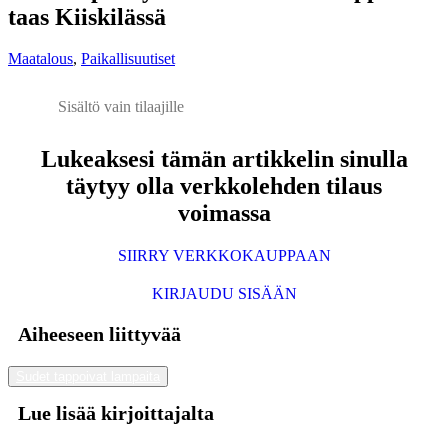
taas Kiiskilässä
Maatalous
,
Paikallisuutiset
Sisältö vain tilaajille
Lukeaksesi tämän artikkelin sinulla
täytyy olla verkkolehden tilaus
voimassa
SIIRRY VERKKOKAUPPAAN
KIRJAUDU SISÄÄN
Aiheeseen liittyvää
Sudet tappoivat lampaita
Lue lisää kirjoittajalta