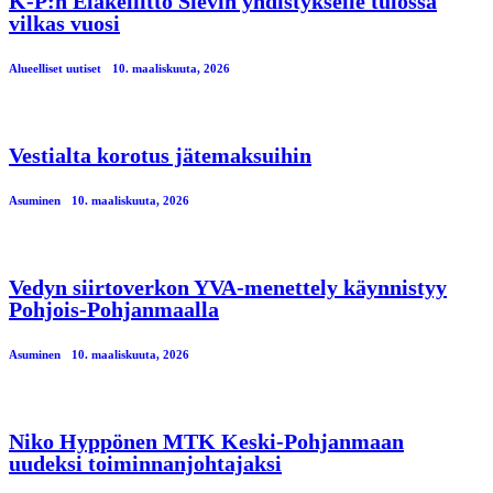
K-P:n Eläkeliitto Sievin yhdistykselle tulossa
vilkas vuosi
Alueelliset uutiset
10. maaliskuuta, 2026
Vestialta korotus jätemaksuihin
Asuminen
10. maaliskuuta, 2026
Vedyn siirtoverkon YVA-menettely käynnistyy
Pohjois-Pohjanmaalla
Asuminen
10. maaliskuuta, 2026
Niko Hyppönen MTK Keski-Pohjanmaan
uudeksi toiminnanjohtajaksi