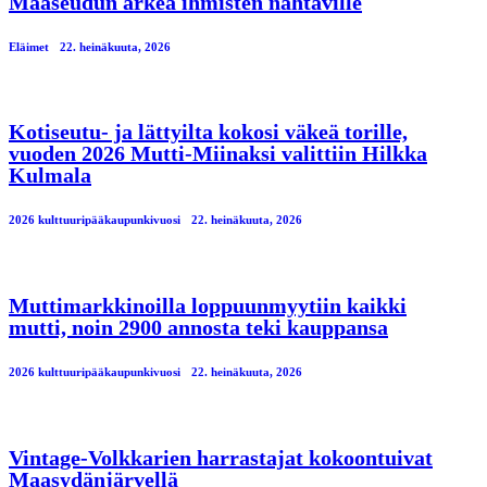
Maaseudun arkea ihmisten nähtäville
Eläimet
22. heinäkuuta, 2026
Kotiseutu- ja lättyilta kokosi väkeä torille,
vuoden 2026 Mutti-Miinaksi valittiin Hilkka
Kulmala
2026 kulttuuripääkaupunkivuosi
22. heinäkuuta, 2026
Muttimarkkinoilla loppuunmyytiin kaikki
mutti, noin 2900 annosta teki kauppansa
2026 kulttuuripääkaupunkivuosi
22. heinäkuuta, 2026
Vintage-Volkkarien harrastajat kokoontuivat
Maasydänjärvellä