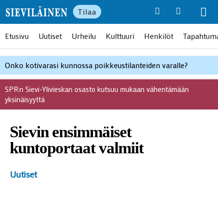
Tilaa
Etusivu
Uutiset
Urheilu
Kulttuuri
Henkilöt
Tapahtum
Onko kotivarasi kunnossa poikkeustilanteiden varalle?
SPR:n Sievi-Ylivieskan osasto kutsuu mukaan vähentämään
yksinäisyyttä
Sievin ensimmäiset
kuntoportaat valmiit
Uutiset