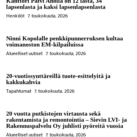
Kanttori Päivi Aholla on 12 lasta, 34
lapsenlasta ja kaksi lapsenlapsenlasta
Henkilöt
7. toukokuuta, 2026
Ninni Kopolalle penkkipunnerruksen kultaa
voimanoston EM-kilpailuissa
Alueelliset uutiset
7. toukokuuta, 2026
20-vuotissynttäreillä tuote-esittelyitä ja
kakkukahvia
Tapahtumat
7. toukokuuta, 2026
20 vuotta putkistojen virtausta sekä
rakentamista ja remontointia – Sievin LVI- ja
Rakennuspalvelu Oy juhlisti pyöreitä vuosia
Alueelliset uutiset
7. toukokuuta, 2026