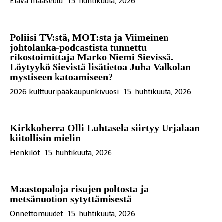
Elävä maaseutu
15. huhtikuuta, 2026
Poliisi TV:stä, MOT:sta ja Viimeinen
johtolanka-podcastista tunnettu
rikostoimittaja Marko Niemi Sievissä.
Löytyykö Sievistä lisätietoa Juha Valkolan
mystiseen katoamiseen?
2026 kulttuuripääkaupunkivuosi
15. huhtikuuta, 2026
Kirkkoherra Olli Luhtasela siirtyy Urjalaan
kiitollisin mielin
Henkilöt
15. huhtikuuta, 2026
Maastopaloja risujen poltosta ja
metsänuotion sytyttämisestä
Onnettomuudet
15. huhtikuuta, 2026