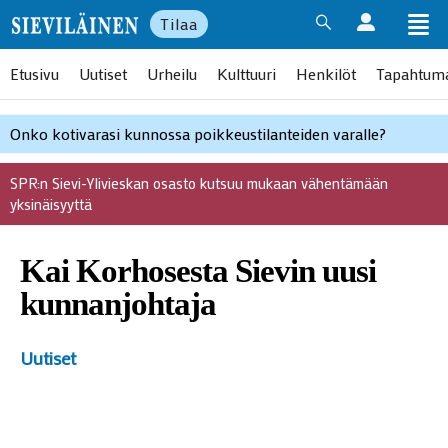
Tilaa
Etusivu
Uutiset
Urheilu
Kulttuuri
Henkilöt
Tapahtum
Onko kotivarasi kunnossa poikkeustilanteiden varalle?
SPR:n Sievi-Ylivieskan osasto kutsuu mukaan vähentämään
yksinäisyyttä
Kai Korhosesta Sievin uusi
kunnanjohtaja
Uutiset