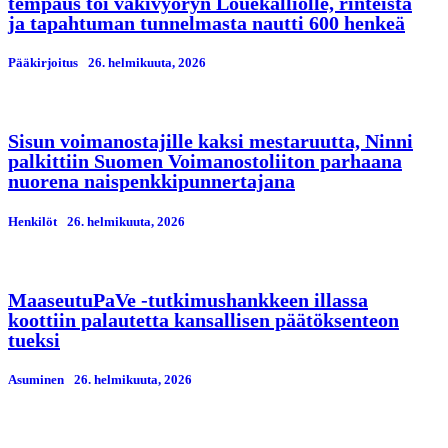
tempaus toi väkivyöryn Louekalliolle, rinteistä
ja tapahtuman tunnelmasta nautti 600 henkeä
Pääkirjoitus
26. helmikuuta, 2026
Sisun voimanostajille kaksi mestaruutta, Ninni
palkittiin Suomen Voimanostoliiton parhaana
nuorena naispenkkipunnertajana
Henkilöt
26. helmikuuta, 2026
MaaseutuPaVe -tutkimushankkeen illassa
koottiin palautetta kansallisen päätöksenteon
tueksi
Asuminen
26. helmikuuta, 2026