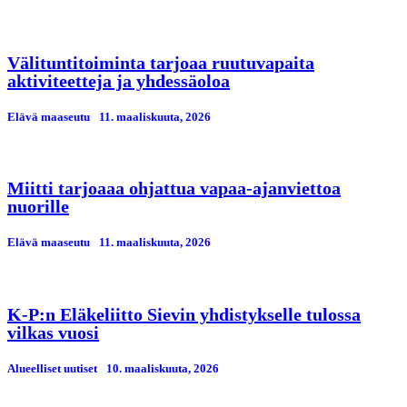
Välituntitoiminta tarjoaa ruutuvapaita
aktiviteetteja ja yhdessäoloa
Elävä maaseutu
11. maaliskuuta, 2026
Miitti tarjoaaa ohjattua vapaa-ajanviettoa
nuorille
Elävä maaseutu
11. maaliskuuta, 2026
K-P:n Eläkeliitto Sievin yhdistykselle tulossa
vilkas vuosi
Alueelliset uutiset
10. maaliskuuta, 2026