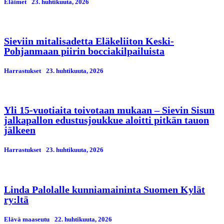
Eläimet
23. huhtikuuta, 2026
Sieviin mitalisadetta Eläkeliiton Keski-
Pohjanmaan piirin bocciakilpailuista
Harrastukset
23. huhtikuuta, 2026
Yli 15-vuotiaita toivotaan mukaan – Sievin Sisun
jalkapallon edustusjoukkue aloitti pitkän tauon
jälkeen
Harrastukset
23. huhtikuuta, 2026
Linda Palolalle kunniamaininta Suomen Kylät
ry:ltä
Elävä maaseutu
22. huhtikuuta, 2026