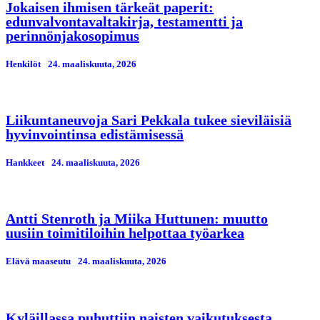
Jokaisen ihmisen tärkeät paperit:
edunvalvontavaltakirja, testamentti ja
perinnönjakosopimus
Henkilöt
24. maaliskuuta, 2026
Liikuntaneuvoja Sari Pekkala tukee sieviläisiä
hyvinvointinsa edistämisessä
Hankkeet
24. maaliskuuta, 2026
Antti Stenroth ja Miika Huttunen: muutto
uusiin toimitiloihin helpottaa työarkea
Elävä maaseutu
24. maaliskuuta, 2026
Kyläillassa puhuttiin naisten vaikutuksesta