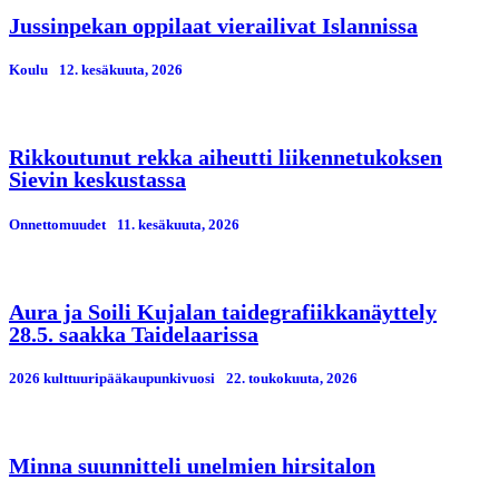
Jussinpekan oppilaat vierailivat Islannissa
Koulu
12. kesäkuuta, 2026
Rikkoutunut rekka aiheutti liikennetukoksen
Sievin keskustassa
Onnettomuudet
11. kesäkuuta, 2026
Aura ja Soili Kujalan taidegrafiikkanäyttely
28.5. saakka Taidelaarissa
2026 kulttuuripääkaupunkivuosi
22. toukokuuta, 2026
Minna suunnitteli unelmien hirsitalon