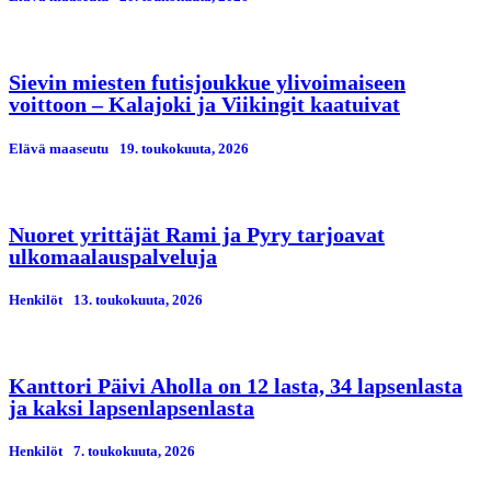
Sievin miesten futisjoukkue ylivoimaiseen
voittoon – Kalajoki ja Viikingit kaatuivat
Elävä maaseutu
19. toukokuuta, 2026
Nuoret yrittäjät Rami ja Pyry tarjoavat
ulkomaalauspalveluja
Henkilöt
13. toukokuuta, 2026
Kanttori Päivi Aholla on 12 lasta, 34 lapsenlasta
ja kaksi lapsenlapsenlasta
Henkilöt
7. toukokuuta, 2026