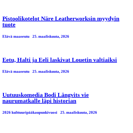
Pistoolikotelot Näre Leatherworksin myydyin
tuote
Elävä maaseutu
25. maaliskuuta, 2026
Eetu, Halti ja Eeli laskivat Louetin valtiaiksi
Elävä maaseutu
25. maaliskuuta, 2026
Uutuuskomedia Bodi Längvits vie
naurumatkalle läpi historian
2026 kulttuuripääkaupunkivuosi
25. maaliskuuta, 2026