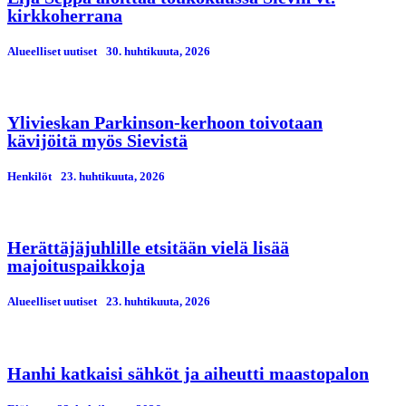
kirkkoherrana
Alueelliset uutiset
30. huhtikuuta, 2026
Ylivieskan Parkinson-kerhoon toivotaan
kävijöitä myös Sievistä
Henkilöt
23. huhtikuuta, 2026
Herättäjäjuhlille etsitään vielä lisää
majoituspaikkoja
Alueelliset uutiset
23. huhtikuuta, 2026
Hanhi katkaisi sähköt ja aiheutti maastopalon