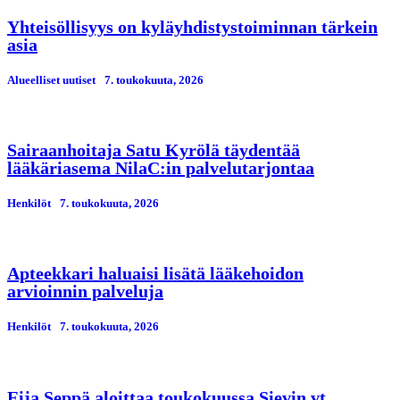
Yhteisöllisyys on kyläyhdistystoiminnan tärkein
asia
Alueelliset uutiset
7. toukokuuta, 2026
Sairaanhoitaja Satu Kyrölä täydentää
lääkäriasema NilaC:in palvelutarjontaa
Henkilöt
7. toukokuuta, 2026
Apteekkari haluaisi lisätä lääkehoidon
arvioinnin palveluja
Henkilöt
7. toukokuuta, 2026
Eija Seppä aloittaa toukokuussa Sievin vt.