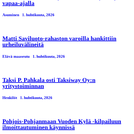
vapaa-ajalla
Asuminen
1. huhtikuuta, 2026
Matti Saviluoto-rahaston varoilla hankittiin
urheiluvälineitä
Elävä maaseutu
1. huhtikuuta, 2026
Taksi P. Pahkala osti Taksiway Oy:n
yritystoiminnan
Henkilöt
1. huhtikuuta, 2026
Pohjois-Pohjanmaan Vuoden Kylä -kilpailuun
ilmoittautuminen käynnissä