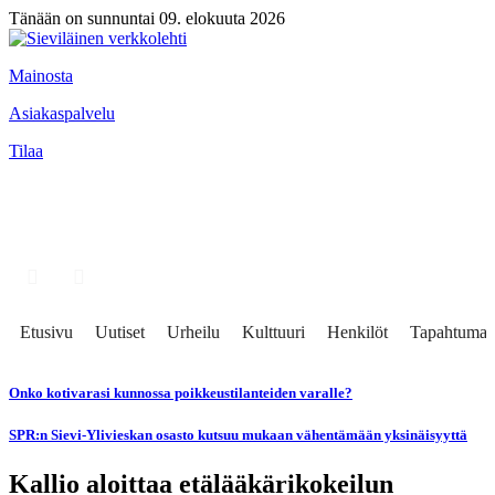
Tänään on sunnuntai 09. elokuuta 2026
Mainosta
Asiakaspalvelu
Tilaa
Etusivu
Uutiset
Urheilu
Kulttuuri
Henkilöt
Tapahtumat
Onko kotivarasi kunnossa poikkeustilanteiden varalle?
SPR:n Sievi-Ylivieskan osasto kutsuu mukaan vähentämään yksinäisyyttä
Kallio aloittaa etälääkärikokeilun