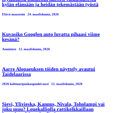
kylän elämään ja heidän tekemästään työstä
Elävä maaseutu
24. maaliskuuta, 2026
Kuvasiko Googlen auto luvatta pihaasi viime
kesänä?
Asuminen
12. maaliskuuta, 2026
Aarre Alopaeuksen töiden näyttely avautui
Taidelaarissa
2026 kulttuuripääkaupunkivuosi
12. maaliskuuta, 2026
Sievi, Ylivieska, Kannus, Nivala, Toholampi vai
joku muu? Louekalliolla rattikelkkaillaan