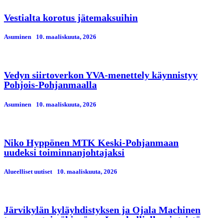
Vestialta korotus jätemaksuihin
Asuminen
10. maaliskuuta, 2026
Vedyn siirtoverkon YVA-menettely käynnistyy
Pohjois-Pohjanmaalla
Asuminen
10. maaliskuuta, 2026
Niko Hyppönen MTK Keski-Pohjanmaan
uudeksi toiminnanjohtajaksi
Alueelliset uutiset
10. maaliskuuta, 2026
Järvikylän kyläyhdistyksen ja Ojala Machinen