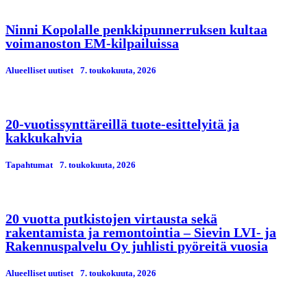
Ninni Kopolalle penkkipunnerruksen kultaa
voimanoston EM-kilpailuissa
Alueelliset uutiset
7. toukokuuta, 2026
20-vuotissynttäreillä tuote-esittelyitä ja
kakkukahvia
Tapahtumat
7. toukokuuta, 2026
20 vuotta putkistojen virtausta sekä
rakentamista ja remontointia – Sievin LVI- ja
Rakennuspalvelu Oy juhlisti pyöreitä vuosia
Alueelliset uutiset
7. toukokuuta, 2026