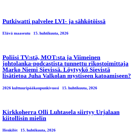
Putkiwatti palvelee LVI- ja sähkötöissä
Elävä maaseutu
15. huhtikuuta, 2026
Poliisi TV:stä, MOT:sta ja Viimeinen
johtolanka-podcastista tunnettu rikostoimittaja
Marko Niemi Sievissä. Löytyykö Sievistä
lisätietoa Juha Valkolan mystiseen katoamiseen?
2026 kulttuuripääkaupunkivuosi
15. huhtikuuta, 2026
Kirkkoherra Olli Luhtasela siirtyy Urjalaan
kiitollisin mielin
Henkilöt
15. huhtikuuta, 2026