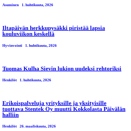
Asuminen
1. huhtikuuta, 2026
Iltapäivän herkkupysäkki piristää lapsia
kouluviikon keskellä
Hyvinvointi
1. huhtikuuta, 2026
Tuomas Kulha Sievin lukion uudeksi rehtoriksi
Henkilöt
1. huhtikuuta, 2026
Erikoispalveluja yrityksille ja yksityisille
tuottava Stentek Oy muutti Kokkolasta Päivälän
halliin
Henkilöt
26. maaliskuuta, 2026