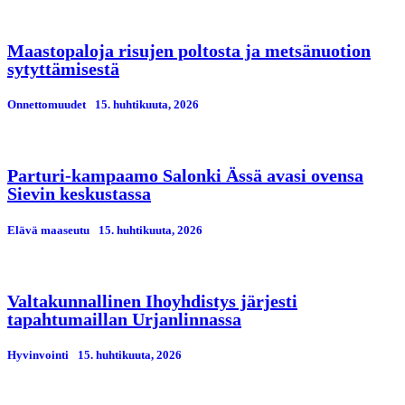
Maastopaloja risujen poltosta ja metsänuotion
sytyttämisestä
Onnettomuudet
15. huhtikuuta, 2026
Parturi-kampaamo Salonki Ässä avasi ovensa
Sievin keskustassa
Elävä maaseutu
15. huhtikuuta, 2026
Valtakunnallinen Ihoyhdistys järjesti
tapahtumaillan Urjanlinnassa
Hyvinvointi
15. huhtikuuta, 2026