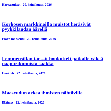
Harrastukset
29. heinäkuuta, 2026
Korhosen markkinoilla muistot heräsivät
pyykkilaudan äärellä
Elävä maaseutu
29. heinäkuuta, 2026
Lemmensillan tanssit houkutteli paikalle väkeä
naapurikunnista saakka
Henkilöt
22. heinäkuuta, 2026
Maaseudun arkea ihmisten nähtäville
Eläimet
22. heinäkuuta, 2026