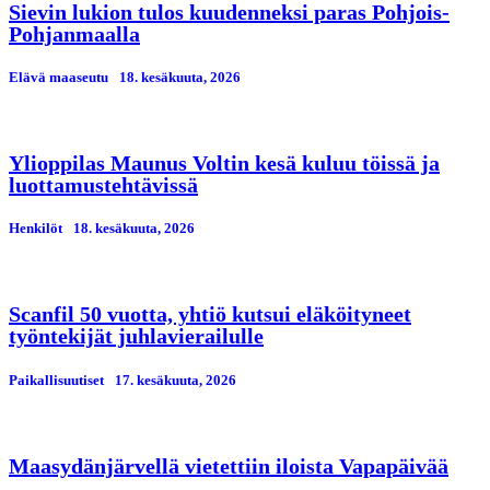
Sievin lukion tulos kuudenneksi paras Pohjois-
Pohjanmaalla
Elävä maaseutu
18. kesäkuuta, 2026
Ylioppilas Maunus Voltin kesä kuluu töissä ja
luottamustehtävissä
Henkilöt
18. kesäkuuta, 2026
Scanfil 50 vuotta, yhtiö kutsui eläköityneet
työntekijät juhlavierailulle
Paikallisuutiset
17. kesäkuuta, 2026
Maasydänjärvellä vietettiin iloista Vapapäivää