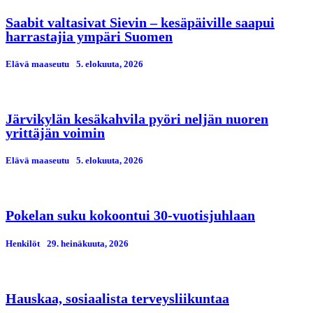
Saabit valtasivat Sievin – kesäpäiville saapui
harrastajia ympäri Suomen
Elävä maaseutu
5. elokuuta, 2026
Järvikylän kesäkahvila pyöri neljän nuoren
yrittäjän voimin
Elävä maaseutu
5. elokuuta, 2026
Pokelan suku kokoontui 30-vuotisjuhlaan
Henkilöt
29. heinäkuuta, 2026
Hauskaa, sosiaalista terveysliikuntaa