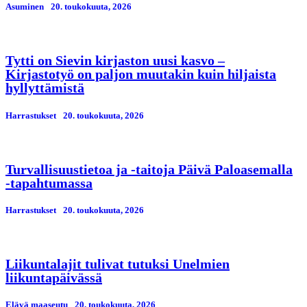
Asuminen
20. toukokuuta, 2026
Tytti on Sievin kirjaston uusi kasvo –
Kirjastotyö on paljon muutakin kuin hiljaista
hyllyttämistä
Harrastukset
20. toukokuuta, 2026
Turvallisuustietoa ja -taitoja Päivä Paloasemalla
-tapahtumassa
Harrastukset
20. toukokuuta, 2026
Liikuntalajit tulivat tutuksi Unelmien
liikuntapäivässä
Elävä maaseutu
20. toukokuuta, 2026