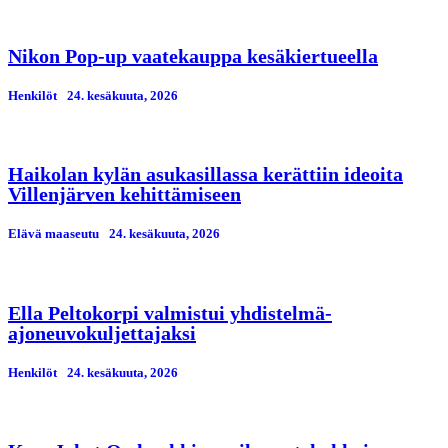
Nikon Pop-up vaatekauppa kesäkiertueella
Henkilöt
24. kesäkuuta, 2026
Haikolan kylän asukasillassa kerättiin ideoita
Villenjärven kehittämiseen
Elävä maaseutu
24. kesäkuuta, 2026
Ella Peltokorpi valmistui yhdistelmä-
ajoneuvokuljettajaksi
Henkilöt
24. kesäkuuta, 2026