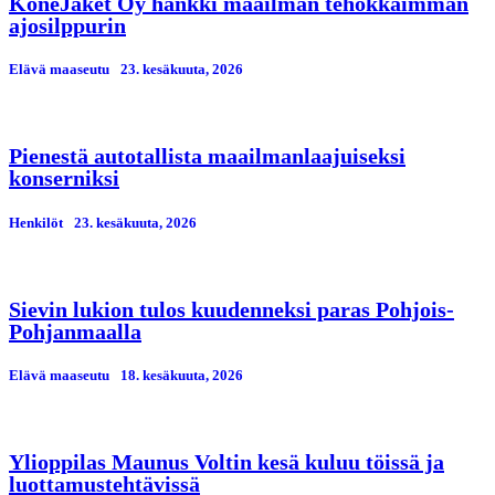
KoneJaket Oy hankki maailman tehokkaimman
ajosilppurin
Elävä maaseutu
23. kesäkuuta, 2026
Pienestä autotallista maailmanlaajuiseksi
konserniksi
Henkilöt
23. kesäkuuta, 2026
Sievin lukion tulos kuudenneksi paras Pohjois-
Pohjanmaalla
Elävä maaseutu
18. kesäkuuta, 2026
Ylioppilas Maunus Voltin kesä kuluu töissä ja
luottamustehtävissä