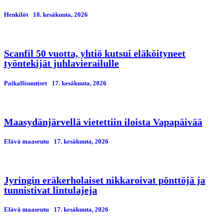
Henkilöt
18. kesäkuuta, 2026
Scanfil 50 vuotta, yhtiö kutsui eläköityneet
työntekijät juhlavierailulle
Paikallisuutiset
17. kesäkuuta, 2026
Maasydänjärvellä vietettiin iloista Vapapäivää
Elävä maaseutu
17. kesäkuuta, 2026
Jyringin eräkerholaiset nikkaroivat pönttöjä ja
tunnistivat lintulajeja
Elävä maaseutu
17. kesäkuuta, 2026