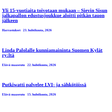
Yli 15-vuotiaita toivotaan mukaan – Sievin Sisun
jalkapallon edustusjoukkue aloitti pitkän tauon
jälkeen
Harrastukset
23. huhtikuuta, 2026
Linda Palolalle kunniamaininta Suomen Kylät
ry:ltä
Elävä maaseutu
22. huhtikuuta, 2026
Putkiwatti palvelee LVI- ja sähkötöissä
Elävä maaseutu
15. huhtikuuta, 2026