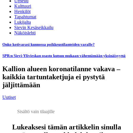
Urheilu
Kulttuuri
Henkilöt
Tapahtumat
Lukijalta
Sievin Kesäseikkailu
Näköislehti
Onko kotivarasi kunnossa poikkeustilanteiden varalle?
SPR:n Sievi-Ylivieskan osasto kutsuu mukaan vähentämään yksinäisyyttä
Kallion alueen koronatilanne vakava –
kaikkia tartuntaketjuja ei pystytä
jäljittämään
Uutiset
Sisältö vain tilaajille
Lukeaksesi tämän artikkelin sinulla