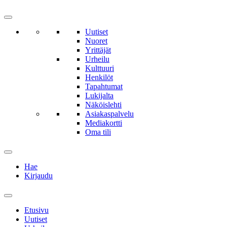
Uutiset
Nuoret
Yrittäjät
Urheilu
Kulttuuri
Henkilöt
Tapahtumat
Lukijalta
Näköislehti
Asiakaspalvelu
Mediakortti
Oma tili
Hae
Kirjaudu
Etusivu
Uutiset