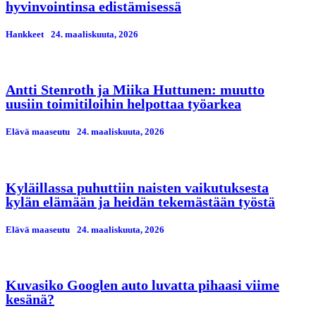
hyvinvointinsa edistämisessä
Hankkeet
24. maaliskuuta, 2026
Antti Stenroth ja Miika Huttunen: muutto
uusiin toimitiloihin helpottaa työarkea
Elävä maaseutu
24. maaliskuuta, 2026
Kyläillassa puhuttiin naisten vaikutuksesta
kylän elämään ja heidän tekemästään työstä
Elävä maaseutu
24. maaliskuuta, 2026
Kuvasiko Googlen auto luvatta pihaasi viime
kesänä?