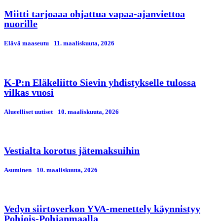
Miitti tarjoaaa ohjattua vapaa-ajanviettoa
nuorille
Elävä maaseutu
11. maaliskuuta, 2026
K-P:n Eläkeliitto Sievin yhdistykselle tulossa
vilkas vuosi
Alueelliset uutiset
10. maaliskuuta, 2026
Vestialta korotus jätemaksuihin
Asuminen
10. maaliskuuta, 2026
Vedyn siirtoverkon YVA-menettely käynnistyy
Pohjois-Pohjanmaalla