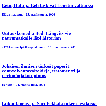
Eetu, Halti ja Eeli laskivat Louetin valtiaiksi
Elävä maaseutu
25. maaliskuuta, 2026
Uutuuskomedia Bodi Längvits vie
naurumatkalle läpi historian
2026 kulttuuripääkaupunkivuosi
25. maaliskuuta, 2026
Jokaisen ihmisen tärkeät paperit:
edunvalvontavaltakirja, testamentti ja
perinnönjakosopimus
Henkilöt
24. maaliskuuta, 2026
Liikuntaneuvoja Sari Pekkala tukee sieviläisiä