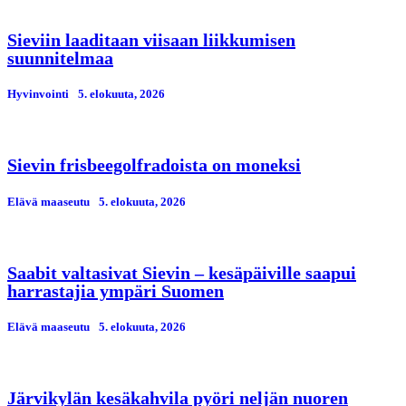
Sieviin laaditaan viisaan liikkumisen
suunnitelmaa
Hyvinvointi
5. elokuuta, 2026
Sievin frisbeegolfradoista on moneksi
Elävä maaseutu
5. elokuuta, 2026
Saabit valtasivat Sievin – kesäpäiville saapui
harrastajia ympäri Suomen
Elävä maaseutu
5. elokuuta, 2026
Järvikylän kesäkahvila pyöri neljän nuoren