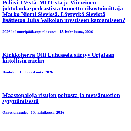
Poliisi TV:stä, MOT:sta ja Viimeinen
johtolanka-podcastista tunnettu rikostoimittaja
Marko Niemi Sievissä. Löytyykö Sievistä
lisätietoa Juha Valkolan mystiseen katoamiseen?
2026 kulttuuripääkaupunkivuosi
15. huhtikuuta, 2026
Kirkkoherra Olli Luhtasela siirtyy Urjalaan
kiitollisin mielin
Henkilöt
15. huhtikuuta, 2026
Maastopaloja risujen poltosta ja metsänuotion
sytyttämisestä
Onnettomuudet
15. huhtikuuta, 2026