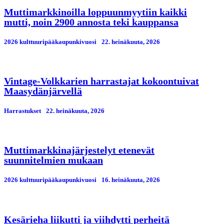
Muttimarkkinoilla loppuunmyytiin kaikki
mutti, noin 2900 annosta teki kauppansa
2026 kulttuuripääkaupunkivuosi
22. heinäkuuta, 2026
Vintage-Volkkarien harrastajat kokoontuivat
Maasydänjärvellä
Harrastukset
22. heinäkuuta, 2026
Muttimarkkinajärjestelyt etenevät
suunnitelmien mukaan
2026 kulttuuripääkaupunkivuosi
16. heinäkuuta, 2026
Kesärieha liikutti ja viihdytti perheitä