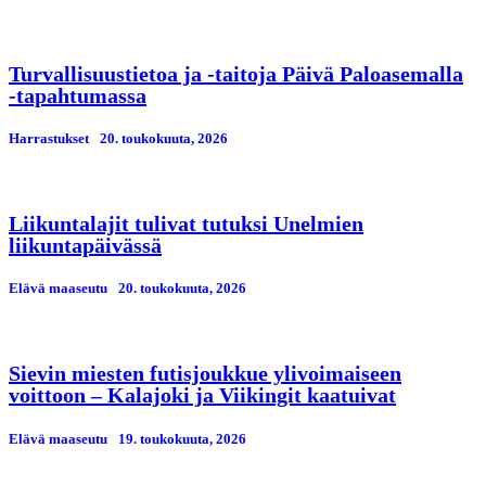
Turvallisuustietoa ja -taitoja Päivä Paloasemalla
-tapahtumassa
Harrastukset
20. toukokuuta, 2026
Liikuntalajit tulivat tutuksi Unelmien
liikuntapäivässä
Elävä maaseutu
20. toukokuuta, 2026
Sievin miesten futisjoukkue ylivoimaiseen
voittoon – Kalajoki ja Viikingit kaatuivat
Elävä maaseutu
19. toukokuuta, 2026