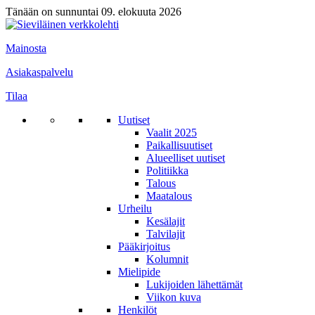
Tänään on sunnuntai 09. elokuuta 2026
Mainosta
Asiakaspalvelu
Tilaa
Uutiset
Vaalit 2025
Paikallisuutiset
Alueelliset uutiset
Politiikka
Talous
Maatalous
Urheilu
Kesälajit
Talvilajit
Pääkirjoitus
Kolumnit
Mielipide
Lukijoiden lähettämät
Viikon kuva
Henkilöt