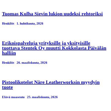
Tuomas Kulha Sievin lukion uudeksi rehtoriksi
Henkilöt
1. huhtikuuta, 2026
Erikoispalveluja yrityksille ja yksityisille
tuottava Stentek Oy muutti Kokkolasta Päivälän
halliin
Henkilöt
26. maaliskuuta, 2026
Pistoolikotelot Näre Leatherworksin myydyin
tuote
Elävä maaseutu
25. maaliskuuta, 2026