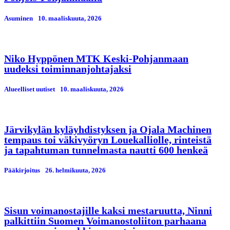
Asuminen
10. maaliskuuta, 2026
Niko Hyppönen MTK Keski-Pohjanmaan
uudeksi toiminnanjohtajaksi
Alueelliset uutiset
10. maaliskuuta, 2026
Järvikylän kyläyhdistyksen ja Ojala Machinen
tempaus toi väkivyöryn Louekalliolle, rinteistä
ja tapahtuman tunnelmasta nautti 600 henkeä
Pääkirjoitus
26. helmikuuta, 2026
Sisun voimanostajille kaksi mestaruutta, Ninni
palkittiin Suomen Voimanostoliiton parhaana