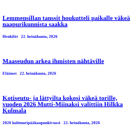
Lemmensillan tanssit houkutteli paikalle väkeä
naapurikunnista saakka
Henkilöt
22. heinäkuuta, 2026
Maaseudun arkea ihmisten nähtäville
Eläimet
22. heinäkuuta, 2026
Kotiseutu- ja lättyilta kokosi väkeä torille,
vuoden 2026 Mutti-Miinaksi valittiin Hilkka
Kulmala
2026 kulttuuripääkaupunkivuosi
22. heinäkuuta, 2026