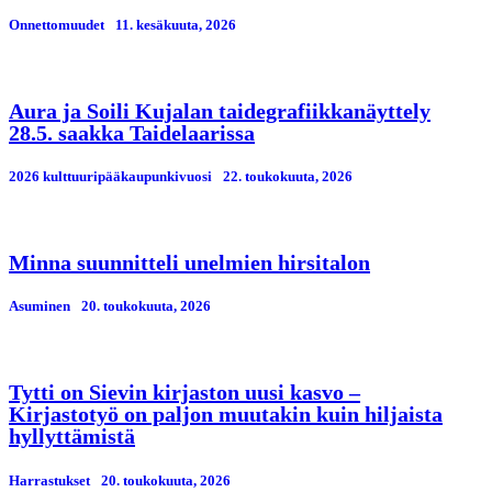
Onnettomuudet
11. kesäkuuta, 2026
Aura ja Soili Kujalan taidegrafiikkanäyttely
28.5. saakka Taidelaarissa
2026 kulttuuripääkaupunkivuosi
22. toukokuuta, 2026
Minna suunnitteli unelmien hirsitalon
Asuminen
20. toukokuuta, 2026
Tytti on Sievin kirjaston uusi kasvo –
Kirjastotyö on paljon muutakin kuin hiljaista
hyllyttämistä
Harrastukset
20. toukokuuta, 2026