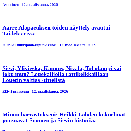
Asuminen
12. maaliskuuta, 2026
Aarre Alopaeuksen töiden näyttely avautui
Taidelaarissa
2026 kulttuuripääkaupunkivuosi
12. maaliskuuta, 2026
Sievi, Ylivieska, Kannus, Nivala, Toholampi vai
joku muu? Louekalliolla rattikelkkaillaan
Louetin valtias -tittelistä
Elävä maaseutu
12. maaliskuuta, 2026
Minun harrastukseni: Heikki Lahden kokoelmat
pursuavat Suomen ja Sievin historiaa