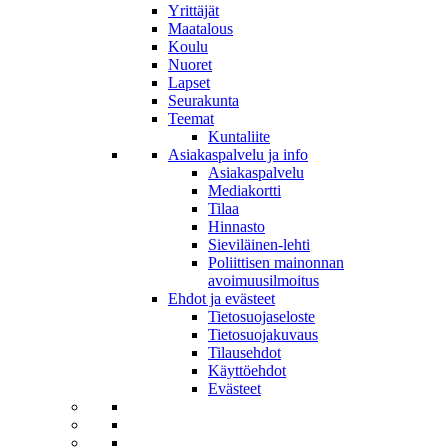
Yrittäjät
Maatalous
Koulu
Nuoret
Lapset
Seurakunta
Teemat
Kuntaliite
Asiakaspalvelu ja info
Asiakaspalvelu
Mediakortti
Tilaa
Hinnasto
Sieviläinen-lehti
Poliittisen mainonnan
avoimuusilmoitus
Ehdot ja evästeet
Tietosuojaseloste
Tietosuojakuvaus
Tilausehdot
Käyttöehdot
Evästeet