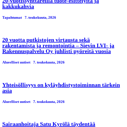
20-vuotissynttäreillä tuote-esittelyitä ja
kakkukahvia
Tapahtumat
7. toukokuuta, 2026
20 vuotta putkistojen virtausta sekä
rakentamista ja remontointia – Sievin LVI- ja
Rakennuspalvelu Oy juhlisti pyöreitä vuosia
Alueelliset uutiset
7. toukokuuta, 2026
Yhteisöllisyys on kyläyhdistystoiminnan tärkein
asia
Alueelliset uutiset
7. toukokuuta, 2026
Sairaanhoitaja Satu Kyrölä täydentää