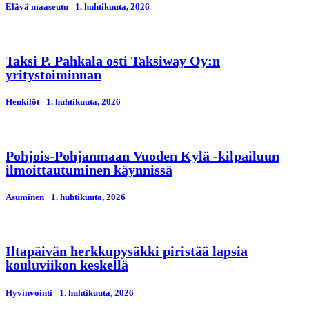
Elävä maaseutu
1. huhtikuuta, 2026
Taksi P. Pahkala osti Taksiway Oy:n
yritystoiminnan
Henkilöt
1. huhtikuuta, 2026
Pohjois-Pohjanmaan Vuoden Kylä -kilpailuun
ilmoittautuminen käynnissä
Asuminen
1. huhtikuuta, 2026
Iltapäivän herkkupysäkki piristää lapsia
kouluviikon keskellä
Hyvinvointi
1. huhtikuuta, 2026