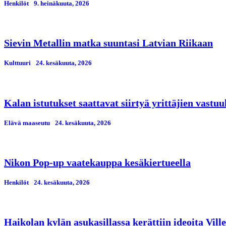
Henkilöt
9. heinäkuuta, 2026
Sievin Metallin matka suuntasi Latvian Riikaan
Kulttuuri
24. kesäkuuta, 2026
Kalan istutukset saattavat siirtyä yrittäjien vastuu
Elävä maaseutu
24. kesäkuuta, 2026
Nikon Pop-up vaatekauppa kesäkiertueella
Henkilöt
24. kesäkuuta, 2026
Haikolan kylän asukasillassa kerättiin ideoita Vil