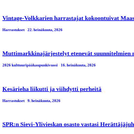
Vintage-Volkkarien harrastajat kokoontuivat Maa
Harrastukset
22. heinäkuuta, 2026
Muttimarkkinajärjestelyt etenevät suunnitelmien
2026 kulttuuripääkaupunkivuosi
16. heinäkuuta, 2026
Kesärieha liikutti ja viihdytti perheitä
Harrastukset
9. heinäkuuta, 2026
SPR:n Sievi-Ylivieskan osasto vastasi Herättäjäjuh