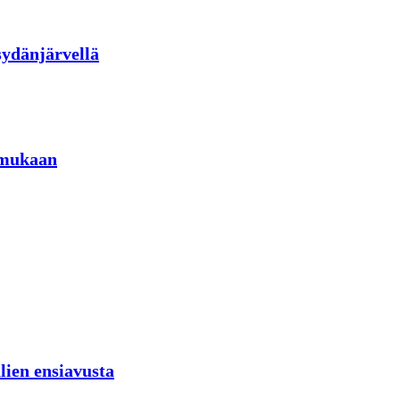
sydänjärvellä
 mukaan
lien ensiavusta