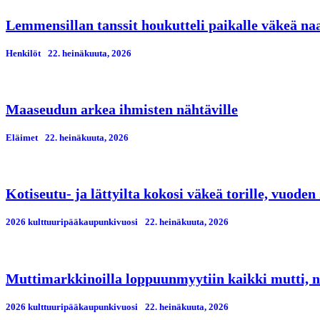
Lemmensillan tanssit houkutteli paikalle väkeä n
Henkilöt
22. heinäkuuta, 2026
Maaseudun arkea ihmisten nähtäville
Eläimet
22. heinäkuuta, 2026
Kotiseutu- ja lättyilta kokosi väkeä torille, vuod
2026 kulttuuripääkaupunkivuosi
22. heinäkuuta, 2026
Muttimarkkinoilla loppuunmyytiin kaikki mutti, n
2026 kulttuuripääkaupunkivuosi
22. heinäkuuta, 2026