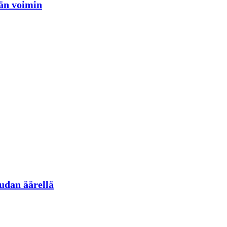
jän voimin
udan äärellä