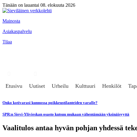
Tänään on lauantai 08. elokuuta 2026
Mainosta
Asiakaspalvelu
Tilaa
Hae
Kirjaudu
Etusivu
Uutiset
Urheilu
Kulttuuri
Henkilöt
Tap
Onko kotivarasi kunnossa poikkeustilanteiden varalle?
SPR:n Sievi-Ylivieskan osasto kutsuu mukaan vähentämään yksinäisyyttä
Vaalitulos antaa hyvän pohjan yhdessä tek