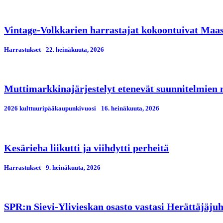
Vintage-Volkkarien harrastajat kokoontuivat Maa
Harrastukset
22. heinäkuuta, 2026
Muttimarkkinajärjestelyt etenevät suunnitelmien
2026 kulttuuripääkaupunkivuosi
16. heinäkuuta, 2026
Kesärieha liikutti ja viihdytti perheitä
Harrastukset
9. heinäkuuta, 2026
SPR:n Sievi-Ylivieskan osasto vastasi Herättäjäjuh