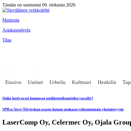
Tänään on sunnuntai 09. elokuuta 2026
Mainosta
Asiakaspalvelu
Tilaa
Hae
Kirjaudu
Etusivu
Uutiset
Urheilu
Kulttuuri
Henkilöt
Tap
Onko kotivarasi kunnossa poikkeustilanteiden varalle?
SPR:n Sievi-Ylivieskan osasto kutsuu mukaan vähentämään yksinäisyyttä
LaserComp Oy, Celermec Oy, Ojala Group