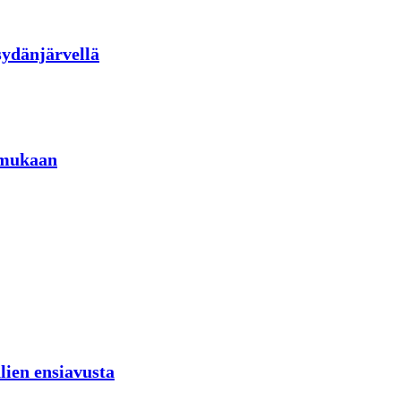
sydänjärvellä
 mukaan
lien ensiavusta