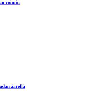
jän voimin
udan äärellä