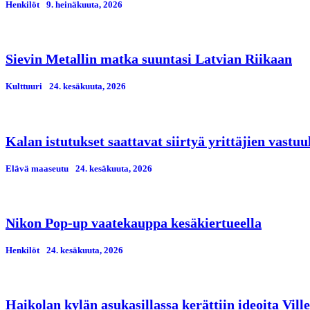
Henkilöt
9. heinäkuuta, 2026
Sievin Metallin matka suuntasi Latvian Riikaan
Kulttuuri
24. kesäkuuta, 2026
Kalan istutukset saattavat siirtyä yrittäjien vastuu
Elävä maaseutu
24. kesäkuuta, 2026
Nikon Pop-up vaatekauppa kesäkiertueella
Henkilöt
24. kesäkuuta, 2026
Haikolan kylän asukasillassa kerättiin ideoita Vil