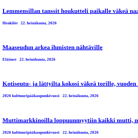
Lemmensillan tanssit houkutteli paikalle väkeä n
Henkilöt
22. heinäkuuta, 2026
Maaseudun arkea ihmisten nähtäville
Eläimet
22. heinäkuuta, 2026
Kotiseutu- ja lättyilta kokosi väkeä torille, vuod
2026 kulttuuripääkaupunkivuosi
22. heinäkuuta, 2026
Muttimarkkinoilla loppuunmyytiin kaikki mutti, n
2026 kulttuuripääkaupunkivuosi
22. heinäkuuta, 2026