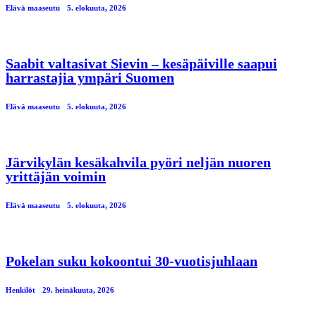
Elävä maaseutu
5. elokuuta, 2026
Saabit valtasivat Sievin – kesäpäiville saapui
harrastajia ympäri Suomen
Elävä maaseutu
5. elokuuta, 2026
Järvikylän kesäkahvila pyöri neljän nuoren
yrittäjän voimin
Elävä maaseutu
5. elokuuta, 2026
Pokelan suku kokoontui 30-vuotisjuhlaan
Henkilöt
29. heinäkuuta, 2026