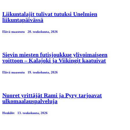
Liikuntalajit tulivat tutuksi Unelmien
liikuntapäivässä
Elävä maaseutu
20. toukokuuta, 2026
Sievin miesten futisjoukkue ylivoimaiseen
voittoon – Kalajoki ja Viikingit kaatuivat
Elävä maaseutu
19. toukokuuta, 2026
Nuoret yrittäjät Rami ja Pyry tarjoavat
ulkomaalauspalveluja
Henkilöt
13. toukokuuta, 2026