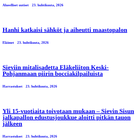
Alueelliset uutiset
23. huhtikuuta, 2026
Hanhi katkaisi sähköt ja aiheutti maastopalon
Eläimet
23. huhtikuuta, 2026
Sieviin mitalisadetta Eläkeliiton Keski-
Pohjanmaan piirin bocciakilpailuista
Harrastukset
23. huhtikuuta, 2026
Yli 15-vuotiaita toivotaan mukaan – Sievin Sisun
jalkapallon edustusjoukkue aloitti pitkän tauon
jälkeen
Harrastukset
23. huhtikuuta, 2026