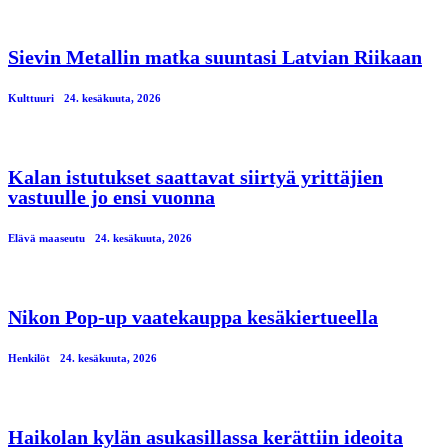
Sievin Metallin matka suuntasi Latvian Riikaan
Kulttuuri
24. kesäkuuta, 2026
Kalan istutukset saattavat siirtyä yrittäjien
vastuulle jo ensi vuonna
Elävä maaseutu
24. kesäkuuta, 2026
Nikon Pop-up vaatekauppa kesäkiertueella
Henkilöt
24. kesäkuuta, 2026
Haikolan kylän asukasillassa kerättiin ideoita