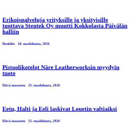
Erikoispalveluja yrityksille ja yksityisille
tuottava Stentek Oy muutti Kokkolasta Päivälän
halliin
Henkilöt
26. maaliskuuta, 2026
Pistoolikotelot Näre Leatherworksin myydyin
tuote
Elävä maaseutu
25. maaliskuuta, 2026
Eetu, Halti ja Eeli laskivat Louetin valtiaiksi
Elävä maaseutu
25. maaliskuuta, 2026