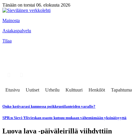
Tänään on torstai 06. elokuuta 2026
Mainosta
Asiakaspalvelu
Tilaa
Etusivu
Uutiset
Urheilu
Kulttuuri
Henkilöt
Tapahtumat
Onko kotivarasi kunnossa poikkeustilanteiden varalle?
SPR:n Sievi-Ylivieskan osasto kutsuu mukaan vähentämään yksinäisyyttä
Luova lava -päiväleirillä viihdyttiin