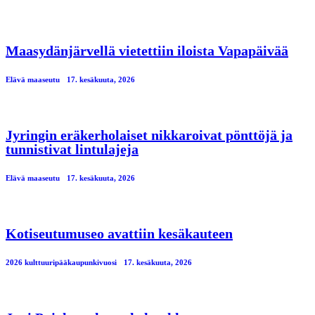
Maasydänjärvellä vietettiin iloista Vapapäivää
Elävä maaseutu
17. kesäkuuta, 2026
Jyringin eräkerholaiset nikkaroivat pönttöjä ja
tunnistivat lintulajeja
Elävä maaseutu
17. kesäkuuta, 2026
Kotiseutumuseo avattiin kesäkauteen
2026 kulttuuripääkaupunkivuosi
17. kesäkuuta, 2026