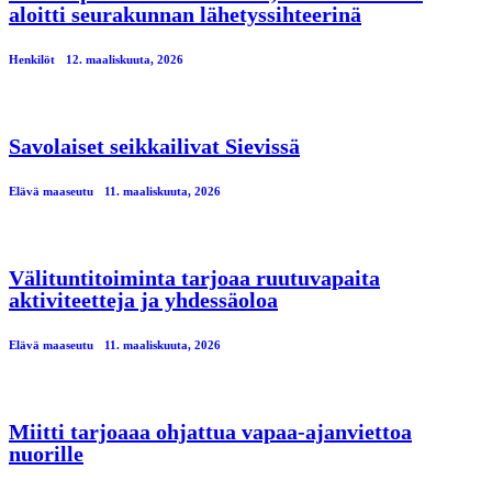
aloitti seurakunnan lähetyssihteerinä
Henkilöt
12. maaliskuuta, 2026
Savolaiset seikkailivat Sievissä
Elävä maaseutu
11. maaliskuuta, 2026
Välituntitoiminta tarjoaa ruutuvapaita
aktiviteetteja ja yhdessäoloa
Elävä maaseutu
11. maaliskuuta, 2026
Miitti tarjoaaa ohjattua vapaa-ajanviettoa
nuorille