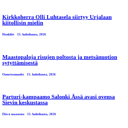
Kirkkoherra Olli Luhtasela siirtyy Urjalaan
kiitollisin mielin
Henkilöt
15. huhtikuuta, 2026
Maastopaloja risujen poltosta ja metsänuotion
sytyttämisestä
Onnettomuudet
15. huhtikuuta, 2026
Parturi-kampaamo Salonki Ässä avasi ovensa
Sievin keskustassa
Elävä maaseutu
15. huhtikuuta, 2026