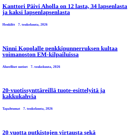
Kanttori Päivi Aholla on 12 lasta, 34 lapsenlasta
ja kaksi lapsenlapsenlasta
Henkilöt
7. toukokuuta, 2026
Ninni Kopolalle penkkipunnerruksen kultaa
voimanoston EM-kilpailuissa
Alueelliset uutiset
7. toukokuuta, 2026
20-vuotissynttäreillä tuote-esittelyitä ja
kakkukahvia
Tapahtumat
7. toukokuuta, 2026
20 vuotta putkistojen virtausta sekä