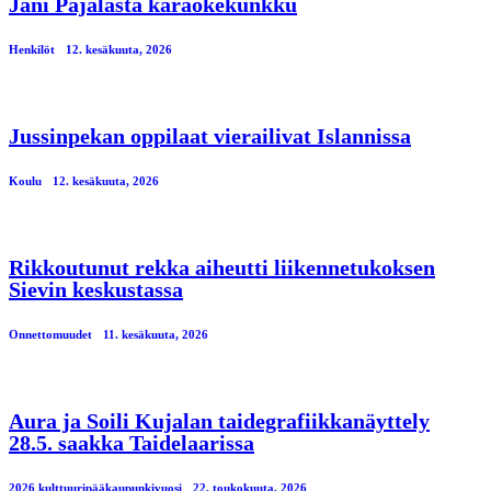
Jani Pajalasta karaokekunkku
Henkilöt
12. kesäkuuta, 2026
Jussinpekan oppilaat vierailivat Islannissa
Koulu
12. kesäkuuta, 2026
Rikkoutunut rekka aiheutti liikennetukoksen
Sievin keskustassa
Onnettomuudet
11. kesäkuuta, 2026
Aura ja Soili Kujalan taidegrafiikkanäyttely
28.5. saakka Taidelaarissa
2026 kulttuuripääkaupunkivuosi
22. toukokuuta, 2026