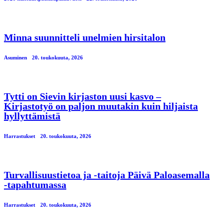
Minna suunnitteli unelmien hirsitalon
Asuminen
20. toukokuuta, 2026
Tytti on Sievin kirjaston uusi kasvo –
Kirjastotyö on paljon muutakin kuin hiljaista
hyllyttämistä
Harrastukset
20. toukokuuta, 2026
Turvallisuustietoa ja -taitoja Päivä Paloasemalla
-tapahtumassa
Harrastukset
20. toukokuuta, 2026