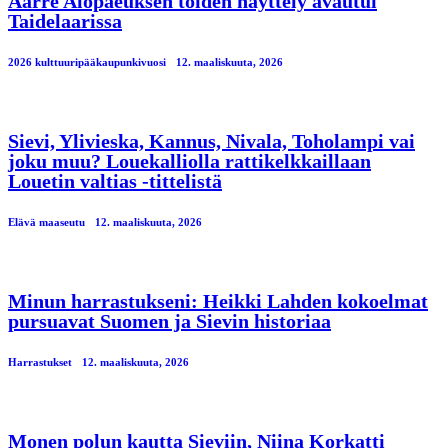
Aarre Alopaeuksen töiden näyttely avautui
Taidelaarissa
2026 kulttuuripääkaupunkivuosi
12. maaliskuuta, 2026
Sievi, Ylivieska, Kannus, Nivala, Toholampi vai
joku muu? Louekalliolla rattikelkkaillaan
Louetin valtias -tittelistä
Elävä maaseutu
12. maaliskuuta, 2026
Minun harrastukseni: Heikki Lahden kokoelmat
pursuavat Suomen ja Sievin historiaa
Harrastukset
12. maaliskuuta, 2026
Monen polun kautta Sieviin, Niina Korkatti