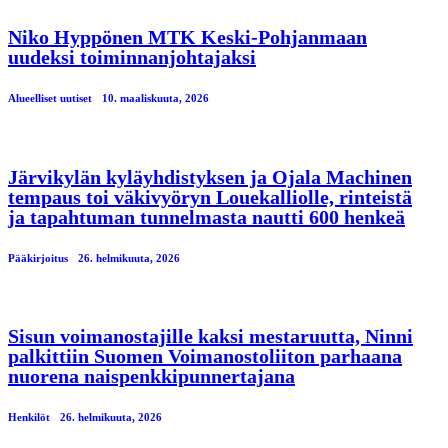
Niko Hyppönen MTK Keski-Pohjanmaan
uudeksi toiminnanjohtajaksi
Alueelliset uutiset
10. maaliskuuta, 2026
Järvikylän kyläyhdistyksen ja Ojala Machinen
tempaus toi väkivyöryn Louekalliolle, rinteistä
ja tapahtuman tunnelmasta nautti 600 henkeä
Pääkirjoitus
26. helmikuuta, 2026
Sisun voimanostajille kaksi mestaruutta, Ninni
palkittiin Suomen Voimanostoliiton parhaana
nuorena naispenkkipunnertajana
Henkilöt
26. helmikuuta, 2026