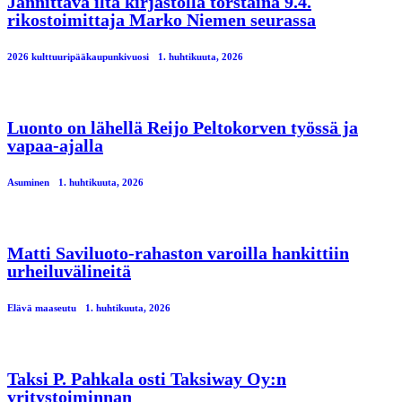
Jännittävä ilta kirjastolla torstaina 9.4.
rikostoimittaja Marko Niemen seurassa
2026 kulttuuripääkaupunkivuosi
1. huhtikuuta, 2026
Luonto on lähellä Reijo Peltokorven työssä ja
vapaa-ajalla
Asuminen
1. huhtikuuta, 2026
Matti Saviluoto-rahaston varoilla hankittiin
urheiluvälineitä
Elävä maaseutu
1. huhtikuuta, 2026
Taksi P. Pahkala osti Taksiway Oy:n
yritystoiminnan