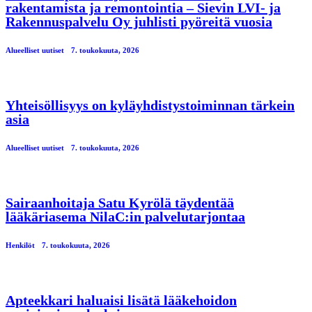
rakentamista ja remontointia – Sievin LVI- ja
Rakennuspalvelu Oy juhlisti pyöreitä vuosia
Alueelliset uutiset
7. toukokuuta, 2026
Yhteisöllisyys on kyläyhdistystoiminnan tärkein
asia
Alueelliset uutiset
7. toukokuuta, 2026
Sairaanhoitaja Satu Kyrölä täydentää
lääkäriasema NilaC:in palvelutarjontaa
Henkilöt
7. toukokuuta, 2026
Apteekkari haluaisi lisätä lääkehoidon