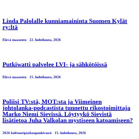
Linda Palolalle kunniamaininta Suomen Kylät
ry:ltä
Elävä maaseutu
22. huhtikuuta, 2026
Putkiwatti palvelee LVI- ja sähkötöissä
Elävä maaseutu
15. huhtikuuta, 2026
Poliisi TV:stä, MOT:sta ja Viimeinen
johtolanka-podcastista tunnettu rikostoimittaja
Marko Niemi Sievissä. Löytyykö Sievistä
lisätietoa Juha Valkolan mystiseen katoamiseen?
2026 kulttuuripääkaupunkivuosi
15. huhtikuuta, 2026