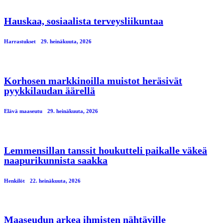
Hauskaa, sosiaalista terveysliikuntaa
Harrastukset
29. heinäkuuta, 2026
Korhosen markkinoilla muistot heräsivät
pyykkilaudan äärellä
Elävä maaseutu
29. heinäkuuta, 2026
Lemmensillan tanssit houkutteli paikalle väkeä
naapurikunnista saakka
Henkilöt
22. heinäkuuta, 2026
Maaseudun arkea ihmisten nähtäville