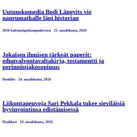
Uutuuskomedia Bodi Längvits vie
naurumatkalle läpi historian
2026 kulttuuripääkaupunkivuosi
25. maaliskuuta, 2026
Jokaisen ihmisen tärkeät paperit:
edunvalvontavaltakirja, testamentti ja
perinnönjakosopimus
Henkilöt
24. maaliskuuta, 2026
Liikuntaneuvoja Sari Pekkala tukee sieviläisiä
hyvinvointinsa edistämisessä
Hankkeet
24. maaliskuuta, 2026