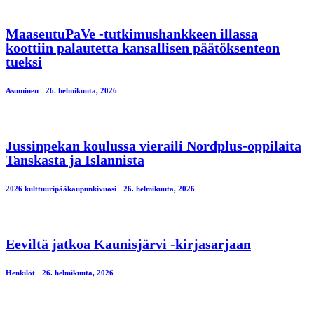
MaaseutuPaVe -tutkimushankkeen illassa
koottiin palautetta kansallisen päätöksenteon
tueksi
Asuminen
26. helmikuuta, 2026
Jussinpekan koulussa vieraili Nordplus-oppilaita
Tanskasta ja Islannista
2026 kulttuuripääkaupunkivuosi
26. helmikuuta, 2026
Eeviltä jatkoa Kaunisjärvi -kirjasarjaan
Henkilöt
26. helmikuuta, 2026