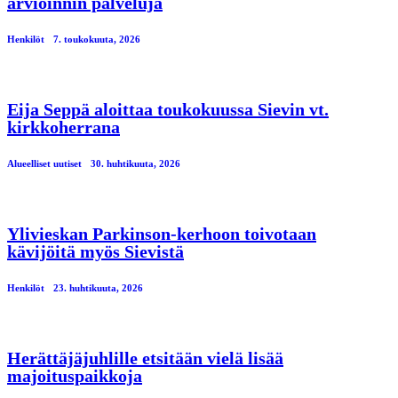
arvioinnin palveluja
Henkilöt
7. toukokuuta, 2026
Eija Seppä aloittaa toukokuussa Sievin vt.
kirkkoherrana
Alueelliset uutiset
30. huhtikuuta, 2026
Ylivieskan Parkinson-kerhoon toivotaan
kävijöitä myös Sievistä
Henkilöt
23. huhtikuuta, 2026
Herättäjäjuhlille etsitään vielä lisää
majoituspaikkoja