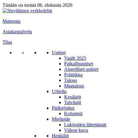
Tänään on torstai 06. elokuuta 2026
Mainosta
Asiakaspalvelu
Tilaa
Uutiset
Vaalit 2025
Paikallisuutiset
Alueelliset uutiset
Politiikka
Talous
Maatalous
Urheilu
Kesälajit
Talvilajit
Pääkirjoitus
Kolumnit
Mielipide
Lukijoiden lähettämät
Viikon kuva
Henkilöt