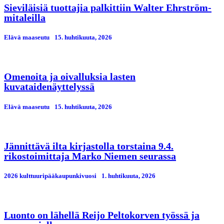
Sieviläisiä tuottajia palkittiin Walter Ehrström-
mitaleilla
Elävä maaseutu
15. huhtikuuta, 2026
Omenoita ja oivalluksia lasten
kuvataidenäyttelyssä
Elävä maaseutu
15. huhtikuuta, 2026
Jännittävä ilta kirjastolla torstaina 9.4.
rikostoimittaja Marko Niemen seurassa
2026 kulttuuripääkaupunkivuosi
1. huhtikuuta, 2026
Luonto on lähellä Reijo Peltokorven työssä ja