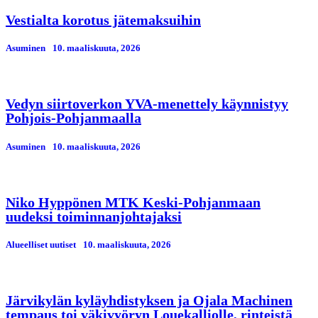
Vestialta korotus jätemaksuihin
Asuminen
10. maaliskuuta, 2026
Vedyn siirtoverkon YVA-menettely käynnistyy
Pohjois-Pohjanmaalla
Asuminen
10. maaliskuuta, 2026
Niko Hyppönen MTK Keski-Pohjanmaan
uudeksi toiminnanjohtajaksi
Alueelliset uutiset
10. maaliskuuta, 2026
Järvikylän kyläyhdistyksen ja Ojala Machinen
tempaus toi väkivyöryn Louekalliolle, rinteistä