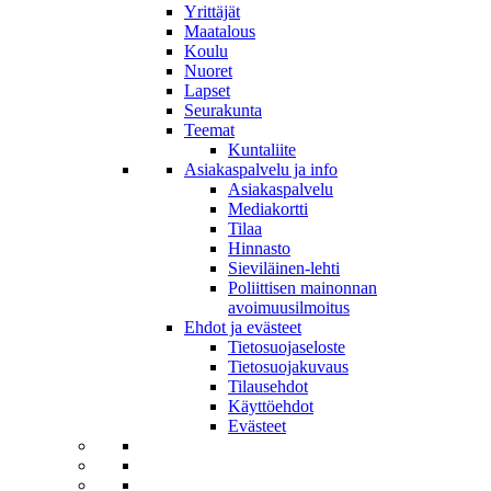
Yrittäjät
Maatalous
Koulu
Nuoret
Lapset
Seurakunta
Teemat
Kuntaliite
Asiakaspalvelu ja info
Asiakaspalvelu
Mediakortti
Tilaa
Hinnasto
Sieviläinen-lehti
Poliittisen mainonnan
avoimuusilmoitus
Ehdot ja evästeet
Tietosuojaseloste
Tietosuojakuvaus
Tilausehdot
Käyttöehdot
Evästeet