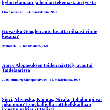
kylän elämään ja heidän tekemästään työstä
Elävä maaseutu
24. maaliskuuta, 2026
Kuvasiko Googlen auto luvatta pihaasi viime
kesänä?
Asuminen
12. maaliskuuta, 2026
Aarre Alopaeuksen töiden näyttely avautui
Taidelaarissa
2026 kulttuuripääkaupunkivuosi
12. maaliskuuta, 2026
Sievi, Ylivieska, Kannus, Nivala, Toholampi vai
joku muu? Louekalliolla rattikelkkaillaan
Louetin valtias -tittelistä