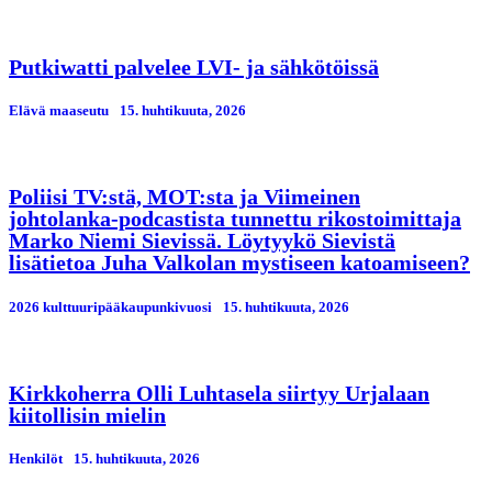
Putkiwatti palvelee LVI- ja sähkötöissä
Elävä maaseutu
15. huhtikuuta, 2026
Poliisi TV:stä, MOT:sta ja Viimeinen
johtolanka-podcastista tunnettu rikostoimittaja
Marko Niemi Sievissä. Löytyykö Sievistä
lisätietoa Juha Valkolan mystiseen katoamiseen?
2026 kulttuuripääkaupunkivuosi
15. huhtikuuta, 2026
Kirkkoherra Olli Luhtasela siirtyy Urjalaan
kiitollisin mielin
Henkilöt
15. huhtikuuta, 2026