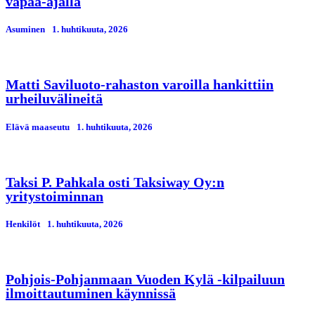
vapaa-ajalla
Asuminen
1. huhtikuuta, 2026
Matti Saviluoto-rahaston varoilla hankittiin
urheiluvälineitä
Elävä maaseutu
1. huhtikuuta, 2026
Taksi P. Pahkala osti Taksiway Oy:n
yritystoiminnan
Henkilöt
1. huhtikuuta, 2026
Pohjois-Pohjanmaan Vuoden Kylä -kilpailuun
ilmoittautuminen käynnissä