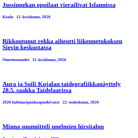
Jussinpekan oppilaat vierailivat Islannissa
Koulu
12. kesäkuuta, 2026
Rikkoutunut rekka aiheutti liikennetukoksen
Sievin keskustassa
Onnettomuudet
11. kesäkuuta, 2026
Aura ja Soili Kujalan taidegrafiikkanäyttely
28.5. saakka Taidelaarissa
2026 kulttuuripääkaupunkivuosi
22. toukokuuta, 2026
Minna suunnitteli unelmien hirsitalon