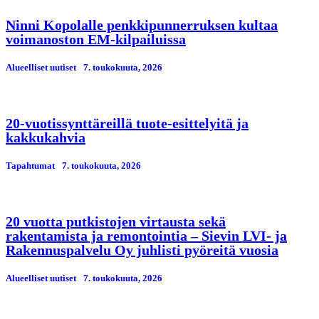
Ninni Kopolalle penkkipunnerruksen kultaa
voimanoston EM-kilpailuissa
Alueelliset uutiset
7. toukokuuta, 2026
20-vuotissynttäreillä tuote-esittelyitä ja
kakkukahvia
Tapahtumat
7. toukokuuta, 2026
20 vuotta putkistojen virtausta sekä
rakentamista ja remontointia – Sievin LVI- ja
Rakennuspalvelu Oy juhlisti pyöreitä vuosia
Alueelliset uutiset
7. toukokuuta, 2026