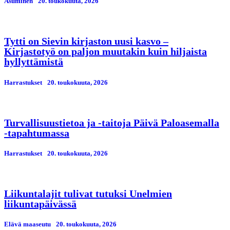
Asuminen
20. toukokuuta, 2026
Tytti on Sievin kirjaston uusi kasvo –
Kirjastotyö on paljon muutakin kuin hiljaista
hyllyttämistä
Harrastukset
20. toukokuuta, 2026
Turvallisuustietoa ja -taitoja Päivä Paloasemalla
-tapahtumassa
Harrastukset
20. toukokuuta, 2026
Liikuntalajit tulivat tutuksi Unelmien
liikuntapäivässä
Elävä maaseutu
20. toukokuuta, 2026