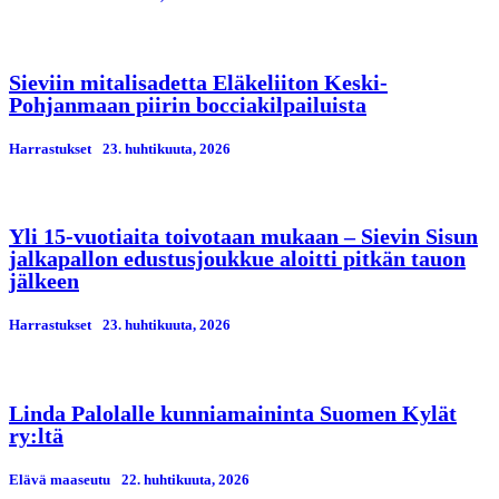
Sieviin mitalisadetta Eläkeliiton Keski-
Pohjanmaan piirin bocciakilpailuista
Harrastukset
23. huhtikuuta, 2026
Yli 15-vuotiaita toivotaan mukaan – Sievin Sisun
jalkapallon edustusjoukkue aloitti pitkän tauon
jälkeen
Harrastukset
23. huhtikuuta, 2026
Linda Palolalle kunniamaininta Suomen Kylät
ry:ltä
Elävä maaseutu
22. huhtikuuta, 2026