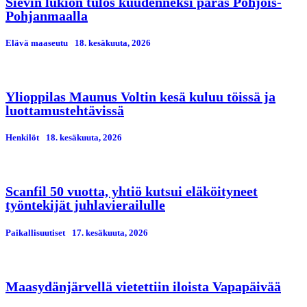
Sievin lukion tulos kuudenneksi paras Pohjois-
Pohjanmaalla
Elävä maaseutu
18. kesäkuuta, 2026
Ylioppilas Maunus Voltin kesä kuluu töissä ja
luottamustehtävissä
Henkilöt
18. kesäkuuta, 2026
Scanfil 50 vuotta, yhtiö kutsui eläköityneet
työntekijät juhlavierailulle
Paikallisuutiset
17. kesäkuuta, 2026
Maasydänjärvellä vietettiin iloista Vapapäivää