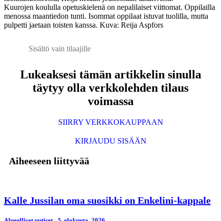
Kuurojen koululla opetuskielenä on nepalilaiset viittomat. Oppilailla
menossa maantiedon tunti. Isommat oppilaat istuvat tuolilla, mutta
pulpetti jaetaan toisten kanssa. Kuva: Reija Aspfors
Sisältö vain tilaajille
Lukeaksesi tämän artikkelin sinulla
täytyy olla verkkolehden tilaus
voimassa
SIIRRY VERKKOKAUPPAAN
KIRJAUDU SISÄÄN
Aiheeseen liittyvää
Kalle Jussilan oma suosikki on Enkelini-kappale
Alueelliset uutiset
5. elokuuta, 2026