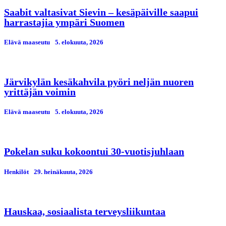
Saabit valtasivat Sievin – kesäpäiville saapui
harrastajia ympäri Suomen
Elävä maaseutu
5. elokuuta, 2026
Järvikylän kesäkahvila pyöri neljän nuoren
yrittäjän voimin
Elävä maaseutu
5. elokuuta, 2026
Pokelan suku kokoontui 30-vuotisjuhlaan
Henkilöt
29. heinäkuuta, 2026
Hauskaa, sosiaalista terveysliikuntaa