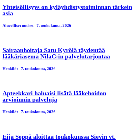
Yhteisöllisyys on kyläyhdistystoiminnan tärkein
asia
Alueelliset uutiset
7. toukokuuta, 2026
Sairaanhoitaja Satu Kyrölä täydentää
lääkäriasema NilaC:in palvelutarjontaa
Henkilöt
7. toukokuuta, 2026
Apteekkari haluaisi lisätä lääkehoidon
arvioinnin palveluja
Henkilöt
7. toukokuuta, 2026
Eija Seppä aloittaa toukokuussa Sievin vt.