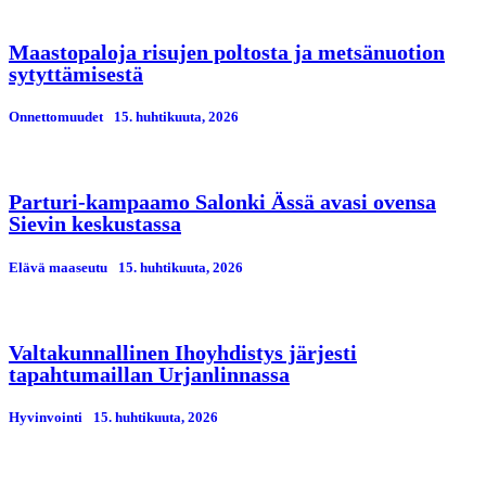
Maastopaloja risujen poltosta ja metsänuotion
sytyttämisestä
Onnettomuudet
15. huhtikuuta, 2026
Parturi-kampaamo Salonki Ässä avasi ovensa
Sievin keskustassa
Elävä maaseutu
15. huhtikuuta, 2026
Valtakunnallinen Ihoyhdistys järjesti
tapahtumaillan Urjanlinnassa
Hyvinvointi
15. huhtikuuta, 2026