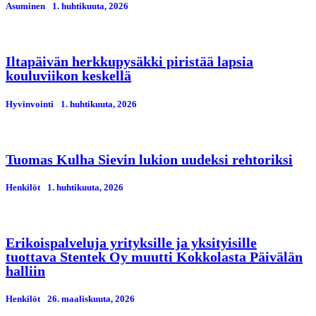
Asuminen
1. huhtikuuta, 2026
Iltapäivän herkkupysäkki piristää lapsia
kouluviikon keskellä
Hyvinvointi
1. huhtikuuta, 2026
Tuomas Kulha Sievin lukion uudeksi rehtoriksi
Henkilöt
1. huhtikuuta, 2026
Erikoispalveluja yrityksille ja yksityisille
tuottava Stentek Oy muutti Kokkolasta Päivälän
halliin
Henkilöt
26. maaliskuuta, 2026