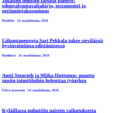
Jokaisen ihmisen tärkeät paperit:
edunvalvontavaltakirja, testamentti ja
perinnönjakosopimus
Henkilöt
24. maaliskuuta, 2026
Liikuntaneuvoja Sari Pekkala tukee sieviläisiä
hyvinvointinsa edistämisessä
Hankkeet
24. maaliskuuta, 2026
Antti Stenroth ja Miika Huttunen: muutto
uusiin toimitiloihin helpottaa työarkea
Elävä maaseutu
24. maaliskuuta, 2026
Kyläillassa puhuttiin naisten vaikutuksesta