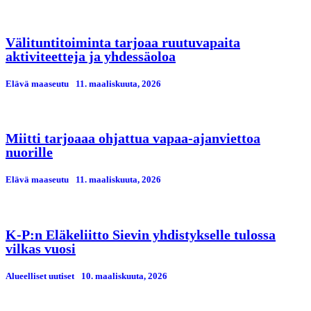
Välituntitoiminta tarjoaa ruutuvapaita
aktiviteetteja ja yhdessäoloa
Elävä maaseutu
11. maaliskuuta, 2026
Miitti tarjoaaa ohjattua vapaa-ajanviettoa
nuorille
Elävä maaseutu
11. maaliskuuta, 2026
K-P:n Eläkeliitto Sievin yhdistykselle tulossa
vilkas vuosi
Alueelliset uutiset
10. maaliskuuta, 2026