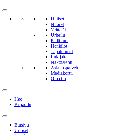
Uutiset
Nuoret
Yrittäjät
Urheilu
Kulttuuri
Henkilöt
Tapahtumat
Lukijalta
Näköislehti
Asiakaspalvelu
Mediakortti
Oma tili
Hae
Kirjaudu
Etusivu
Uutiset