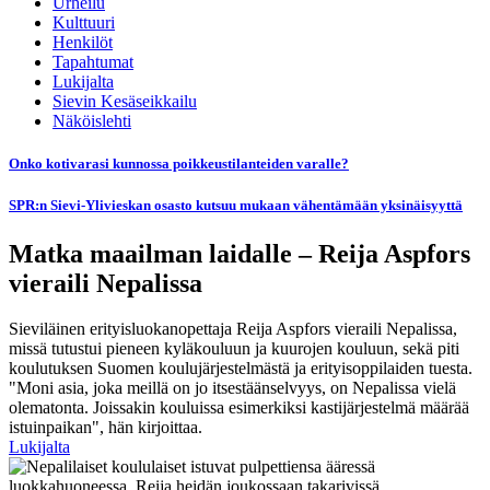
Urheilu
Kulttuuri
Henkilöt
Tapahtumat
Lukijalta
Sievin Kesäseikkailu
Näköislehti
Onko kotivarasi kunnossa poikkeustilanteiden varalle?
SPR:n Sievi-Ylivieskan osasto kutsuu mukaan vähentämään yksinäisyyttä
Matka maailman laidalle – Reija Aspfors
vieraili Nepalissa
Sieviläinen erityisluokanopettaja Reija Aspfors vieraili Nepalissa,
missä tutustui pieneen kyläkouluun ja kuurojen kouluun, sekä piti
koulutuksen Suomen koulujärjestelmästä ja erityisoppilaiden tuesta.
"Moni asia, joka meillä on jo itsestäänselvyys, on Nepalissa vielä
olematonta. Joissakin kouluissa esimerkiksi kastijärjestelmä määrää
istuinpaikan", hän kirjoittaa.
Lukijalta