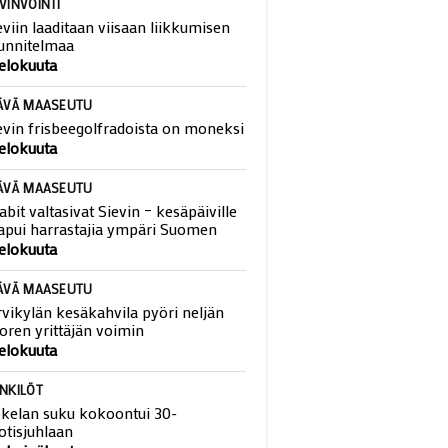
VINVOINTI
eviin laaditaan viisaan liikkumisen
unnitelmaa
 elokuuta
ÄVÄ MAASEUTU
evin frisbeegolfradoista on moneksi
 elokuuta
ÄVÄ MAASEUTU
abit valtasivat Sievin – kesäpäiville
apui harrastajia ympäri Suomen
 elokuuta
ÄVÄ MAASEUTU
rvikylän kesäkahvila pyöri neljän
oren yrittäjän voimin
 elokuuta
NKILÖT
kelan suku kokoontui 30-
otisjuhlaan