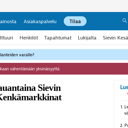
ainosta
Asiakaspalvelu
Tilaa
lttuuri
Henkilöt
Tapahtumat
Lukijalta
Sievin Kesä
anteiden varalle?
ukaan vähentämään yksinäisyyttä
auantaina Sievin
Lu
Kenkämarkkinat
L
v
P