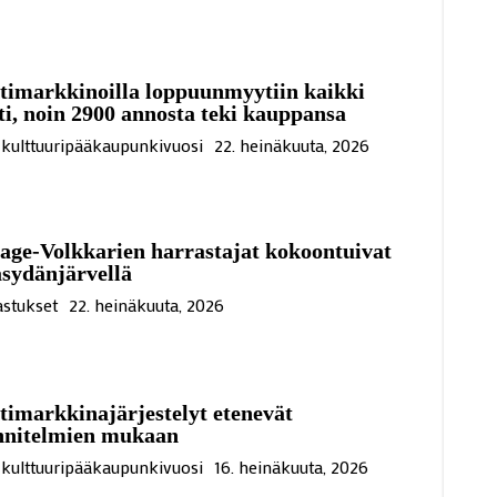
timarkkinoilla loppuunmyytiin kaikki
i, noin 2900 annosta teki kauppansa
kulttuuripääkaupunkivuosi
22. heinäkuuta, 2026
age-Volkkarien harrastajat kokoontuivat
sydänjärvellä
stukset
22. heinäkuuta, 2026
imarkkinajärjestelyt etenevät
nnitelmien mukaan
kulttuuripääkaupunkivuosi
16. heinäkuuta, 2026