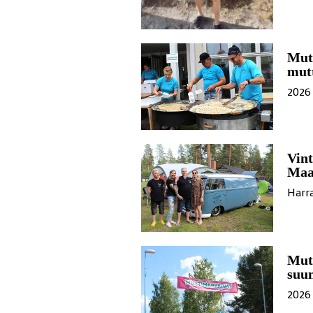
Mut
mutt
2026 
Vint
Maa
Harra
Mutt
suu
2026 