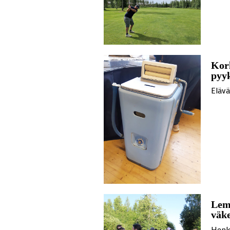
Korh
pyyk
Eläv
Lemm
väk
Henk