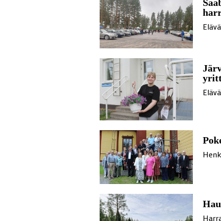
Saab
har
Eläv
Järv
yrit
Eläv
Poke
Henk
Haus
Harra