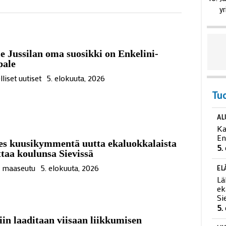
yr
e Jussilan oma suosikki on Enkelini-
pale
lliset uutiset
5. elokuuta, 2026
Tu
AL
Ka
En
es kuusikymmentä uutta ekaluokkalaista
5.
ttaa koulunsa Sievissä
ä maaseutu
5. elokuuta, 2026
EL
Lä
ek
Si
5.
iin laaditaan viisaan liikkumisen