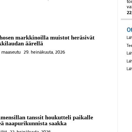
to
va
22
O
osen markkinoilla muistot heräsivät
Lä
kilaudan äärellä
Te
ä maaseutu
29. heinäkuuta, 2026
Lä
Lä
Lä
ensillan tanssit houkutteli paikalle
eä naapurikunnista saakka
ilöt
22. heinäkuuta, 2026