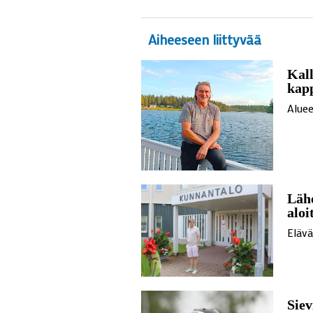
Aiheeseen liittyvää
Kall
kap
Aluee
Läh
aloi
Eläv
Siev