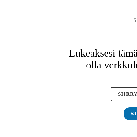
S
Lukeaksesi tämän
olla verkkol
SIIRR
K