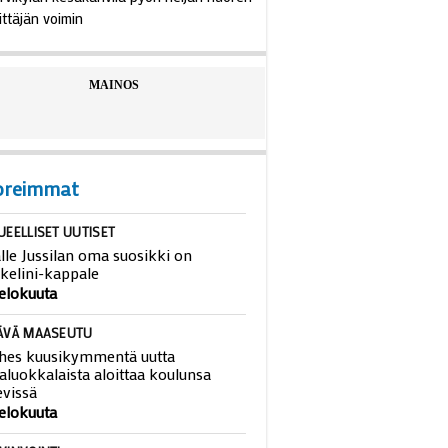
ittäjän voimin
MAINOS
oreimmat
UEELLISET UUTISET
lle Jussilan oma suosikki on
kelini-kappale
 elokuuta
ÄVÄ MAASEUTU
hes kuusikymmentä uutta
aluokkalaista aloittaa koulunsa
evissä
 elokuuta