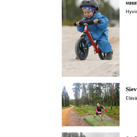
suu
Hyvin
Siev
Eläv