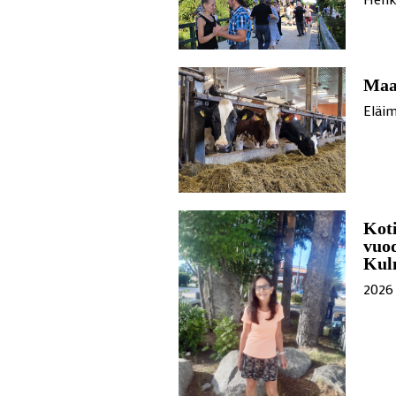
Maas
Eläim
Koti
vuod
Kul
2026 