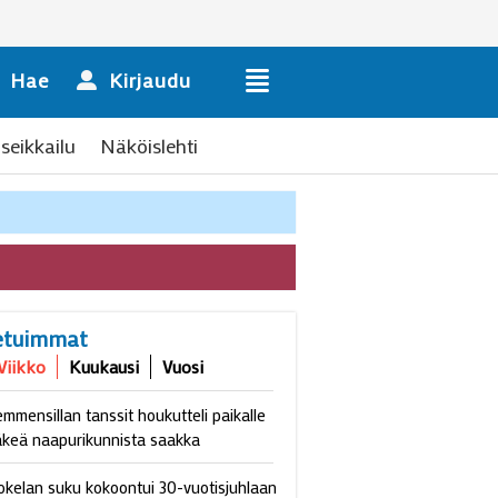
Hae
Kirjaudu
seikkailu
Näköislehti
etuimmat
Viikko
Kuukausi
Vuosi
emmensillan tanssit houkutteli paikalle
äkeä naapurikunnista saakka
okelan suku kokoontui 30-vuotisjuhlaan