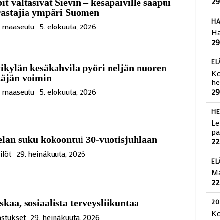
29
it valtasivat Sievin – kesäpäiville saapui
rastajia ympäri Suomen
HA
ä maaseutu
5. elokuuta, 2026
Ha
29
EL
ikylän kesäkahvila pyöri neljän nuoren
Ko
täjän voimin
he
ä maaseutu
5. elokuuta, 2026
29
HE
Le
pa
lan suku kokoontui 30-vuotisjuhlaan
22
ilöt
29. heinäkuuta, 2026
EL
Ma
22
kaa, sosiaalista terveysliikuntaa
20
Ko
stukset
29. heinäkuuta, 2026