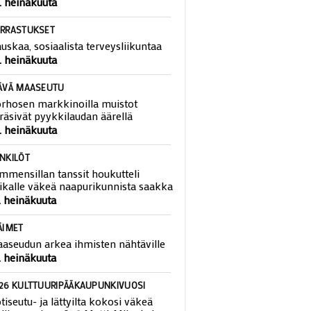
. heinäkuuta
RRASTUKSET
uskaa, sosiaalista terveysliikuntaa
. heinäkuuta
ÄVÄ MAASEUTU
rhosen markkinoilla muistot
räsivät pyykkilaudan äärellä
. heinäkuuta
NKILÖT
mmensillan tanssit houkutteli
ikalle väkeä naapurikunnista saakka
. heinäkuuta
ÄIMET
aseudun arkea ihmisten nähtäville
. heinäkuuta
26 KULTTUURIPÄÄKAUPUNKIVUOSI
tiseutu- ja lättyilta kokosi väkeä