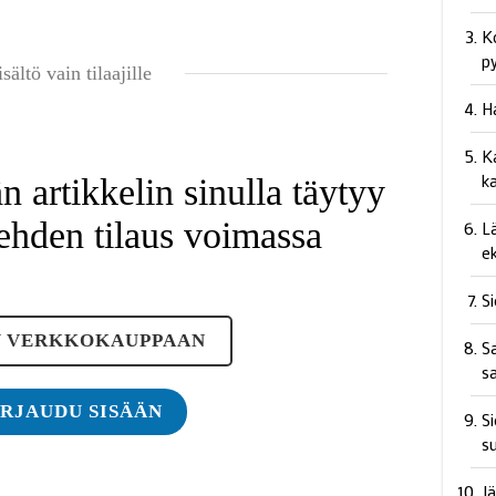
K
p
isältö vain tilaajille
H
Ka
k
 artikkelin sinulla täytyy
ehden tilaus voimassa
L
e
S
Y VERKKOKAUPPAAN
Sa
s
IRJAUDU SISÄÄN
Si
s
J