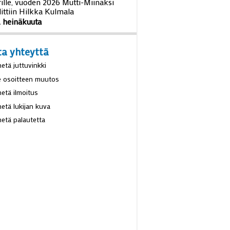
rille, vuoden 2026 Mutti-Miinaksi
littiin Hilkka Kulmala
. heinäkuuta
ta yhteyttä
hetä juttuvinkki
e osoitteen muutos
hetä ilmoitus
hetä lukijan kuva
hetä palautetta