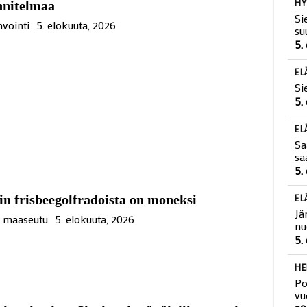
HY
nnitelmaa
Si
vointi
5. elokuuta, 2026
su
5.
EL
Si
5.
EL
Sa
sa
5.
in frisbeegolfradoista on moneksi
EL
Jä
ä maaseutu
5. elokuuta, 2026
nu
5.
HE
Po
vu