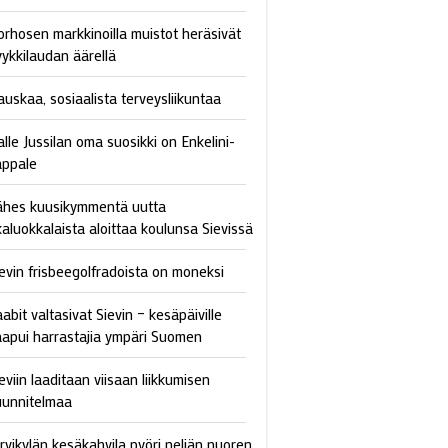
orhosen markkinoilla muistot heräsivät
yykkilaudan äärellä
auskaa, sosiaalista terveysliikuntaa
lle Jussilan oma suosikki on Enkelini-
appale
ähes kuusikymmentä uutta
kaluokkalaista aloittaa koulunsa Sievissä
ievin frisbeegolfradoista on moneksi
abit valtasivat Sievin – kesäpäiville
aapui harrastajia ympäri Suomen
eviin laaditaan viisaan liikkumisen
uunnitelmaa
ärvikylän kesäkahvila pyöri neljän nuoren