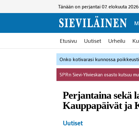
Tänään on perjantai 07. elokuuta 2026
M
Etusivu
Uutiset
Urheilu
Ku
Onko kotivarasi kunnossa poikkeustil
SPR:n Sievi-Ylivieskan osasto kutsuu m
Perjantaina sekä l
Kauppapäivät ja 
Uutiset