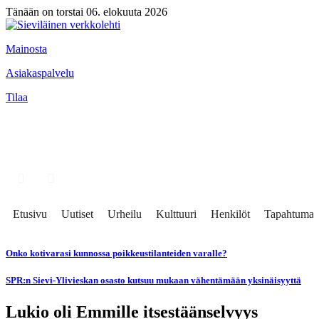
Tänään on torstai 06. elokuuta 2026
Mainosta
Asiakaspalvelu
Tilaa
Etusivu
Uutiset
Urheilu
Kulttuuri
Henkilöt
Tapahtumat
Onko kotivarasi kunnossa poikkeustilanteiden varalle?
SPR:n Sievi-Ylivieskan osasto kutsuu mukaan vähentämään yksinäisyyttä
Lukio oli Emmille itsestäänselvyys