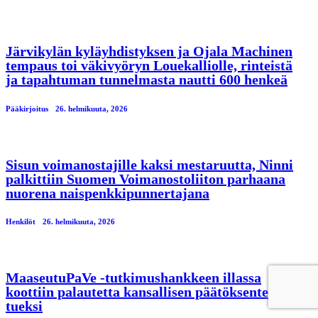
Järvikylän kyläyhdistyksen ja Ojala Machinen
tempaus toi väkivyöryn Louekalliolle, rinteistä
ja tapahtuman tunnelmasta nautti 600 henkeä
Pääkirjoitus
26. helmikuuta, 2026
Sisun voimanostajille kaksi mestaruutta, Ninni
palkittiin Suomen Voimanostoliiton parhaana
nuorena naispenkkipunnertajana
Henkilöt
26. helmikuuta, 2026
MaaseutuPaVe -tutkimushankkeen illassa
koottiin palautetta kansallisen päätöksenteon
tueksi