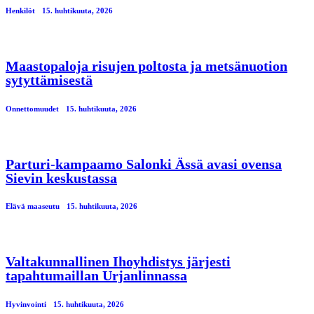
Henkilöt
15. huhtikuuta, 2026
Maastopaloja risujen poltosta ja metsänuotion
sytyttämisestä
Onnettomuudet
15. huhtikuuta, 2026
Parturi-kampaamo Salonki Ässä avasi ovensa
Sievin keskustassa
Elävä maaseutu
15. huhtikuuta, 2026
Valtakunnallinen Ihoyhdistys järjesti
tapahtumaillan Urjanlinnassa
Hyvinvointi
15. huhtikuuta, 2026