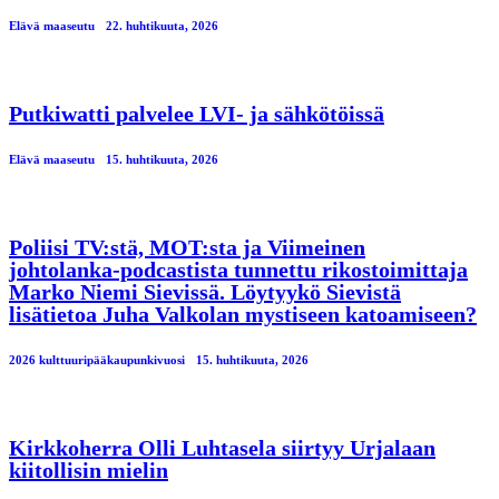
Elävä maaseutu
22. huhtikuuta, 2026
Putkiwatti palvelee LVI- ja sähkötöissä
Elävä maaseutu
15. huhtikuuta, 2026
Poliisi TV:stä, MOT:sta ja Viimeinen
johtolanka-podcastista tunnettu rikostoimittaja
Marko Niemi Sievissä. Löytyykö Sievistä
lisätietoa Juha Valkolan mystiseen katoamiseen?
2026 kulttuuripääkaupunkivuosi
15. huhtikuuta, 2026
Kirkkoherra Olli Luhtasela siirtyy Urjalaan
kiitollisin mielin