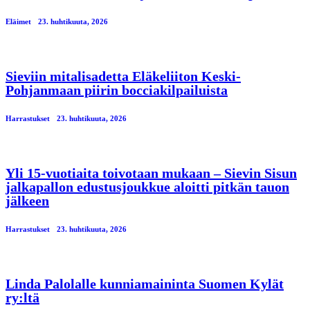
Eläimet
23. huhtikuuta, 2026
Sieviin mitalisadetta Eläkeliiton Keski-
Pohjanmaan piirin bocciakilpailuista
Harrastukset
23. huhtikuuta, 2026
Yli 15-vuotiaita toivotaan mukaan – Sievin Sisun
jalkapallon edustusjoukkue aloitti pitkän tauon
jälkeen
Harrastukset
23. huhtikuuta, 2026
Linda Palolalle kunniamaininta Suomen Kylät
ry:ltä