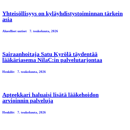
Yhteisöllisyys on kyläyhdistystoiminnan tärkein
asia
Alueelliset uutiset
7. toukokuuta, 2026
Sairaanhoitaja Satu Kyrölä täydentää
lääkäriasema NilaC:in palvelutarjontaa
Henkilöt
7. toukokuuta, 2026
Apteekkari haluaisi lisätä lääkehoidon
arvioinnin palveluja
Henkilöt
7. toukokuuta, 2026