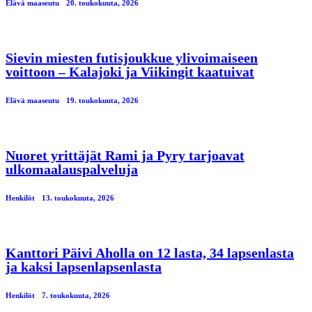
Elävä maaseutu
20. toukokuuta, 2026
Sievin miesten futisjoukkue ylivoimaiseen
voittoon – Kalajoki ja Viikingit kaatuivat
Elävä maaseutu
19. toukokuuta, 2026
Nuoret yrittäjät Rami ja Pyry tarjoavat
ulkomaalauspalveluja
Henkilöt
13. toukokuuta, 2026
Kanttori Päivi Aholla on 12 lasta, 34 lapsenlasta
ja kaksi lapsenlapsenlasta
Henkilöt
7. toukokuuta, 2026