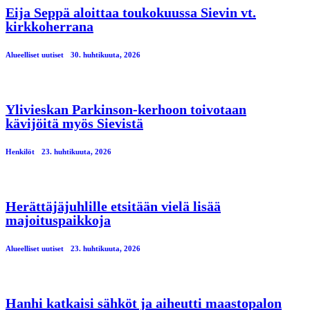
Eija Seppä aloittaa toukokuussa Sievin vt.
kirkkoherrana
Alueelliset uutiset
30. huhtikuuta, 2026
Ylivieskan Parkinson-kerhoon toivotaan
kävijöitä myös Sievistä
Henkilöt
23. huhtikuuta, 2026
Herättäjäjuhlille etsitään vielä lisää
majoituspaikkoja
Alueelliset uutiset
23. huhtikuuta, 2026
Hanhi katkaisi sähköt ja aiheutti maastopalon