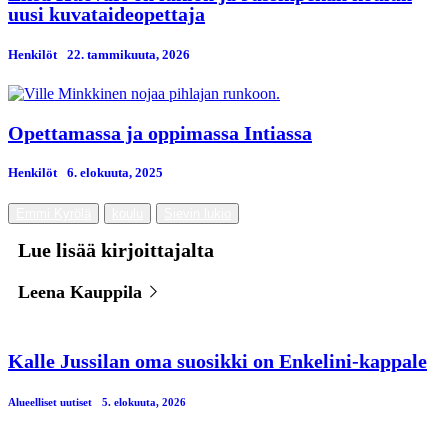
uusi kuvataideopettaja
Henkilöt
22. tammikuuta, 2026
Opettamassa ja oppimassa Intiassa
Henkilöt
6. elokuuta, 2025
Emmi Kyrölä
koulu
Sievin lukio
Lue lisää kirjoittajalta
Leena Kauppila
Kalle Jussilan oma suosikki on Enkelini-kappale
Alueelliset uutiset
5. elokuuta, 2026