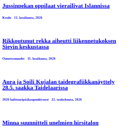
Jussinpekan oppilaat vierailivat Islannissa
Koulu
12. kesäkuuta, 2026
Rikkoutunut rekka aiheutti liikennetukoksen
Sievin keskustassa
Onnettomuudet
11. kesäkuuta, 2026
Aura ja Soili Kujalan taidegrafiikkanäyttely
28.5. saakka Taidelaarissa
2026 kulttuuripääkaupunkivuosi
22. toukokuuta, 2026
Minna suunnitteli unelmien hirsitalon