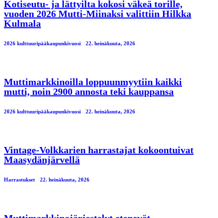
Kotiseutu- ja lättyilta kokosi väkeä torille,
vuoden 2026 Mutti-Miinaksi valittiin Hilkka
Kulmala
2026 kulttuuripääkaupunkivuosi
22. heinäkuuta, 2026
Muttimarkkinoilla loppuunmyytiin kaikki
mutti, noin 2900 annosta teki kauppansa
2026 kulttuuripääkaupunkivuosi
22. heinäkuuta, 2026
Vintage-Volkkarien harrastajat kokoontuivat
Maasydänjärvellä
Harrastukset
22. heinäkuuta, 2026