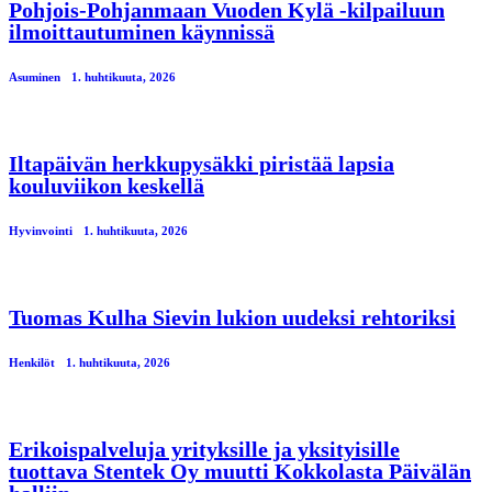
Pohjois-Pohjanmaan Vuoden Kylä -kilpailuun
ilmoittautuminen käynnissä
Asuminen
1. huhtikuuta, 2026
Iltapäivän herkkupysäkki piristää lapsia
kouluviikon keskellä
Hyvinvointi
1. huhtikuuta, 2026
Tuomas Kulha Sievin lukion uudeksi rehtoriksi
Henkilöt
1. huhtikuuta, 2026
Erikoispalveluja yrityksille ja yksityisille
tuottava Stentek Oy muutti Kokkolasta Päivälän