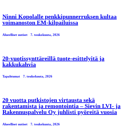
Ninni Kopolalle penkkipunnerruksen kultaa
voimanoston EM-kilpailuissa
Alueelliset uutiset
7. toukokuuta, 2026
20-vuotissynttäreillä tuote-esittelyitä ja
kakkukahvia
Tapahtumat
7. toukokuuta, 2026
20 vuotta putkistojen virtausta sekä
rakentamista ja remontointia – Sievin LVI- ja
Rakennuspalvelu Oy juhlisti pyöreitä vuosia
Alueelliset uutiset
7. toukokuuta, 2026