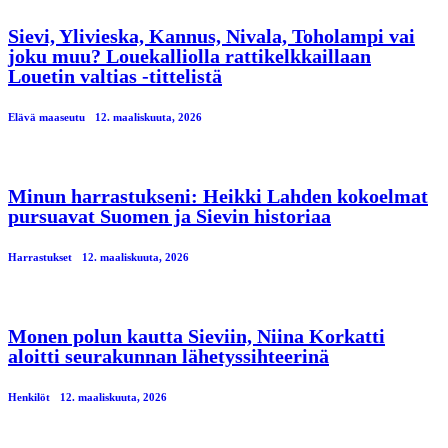
Sievi, Ylivieska, Kannus, Nivala, Toholampi vai
joku muu? Louekalliolla rattikelkkaillaan
Louetin valtias -tittelistä
Elävä maaseutu
12. maaliskuuta, 2026
Minun harrastukseni: Heikki Lahden kokoelmat
pursuavat Suomen ja Sievin historiaa
Harrastukset
12. maaliskuuta, 2026
Monen polun kautta Sieviin, Niina Korkatti
aloitti seurakunnan lähetyssihteerinä
Henkilöt
12. maaliskuuta, 2026