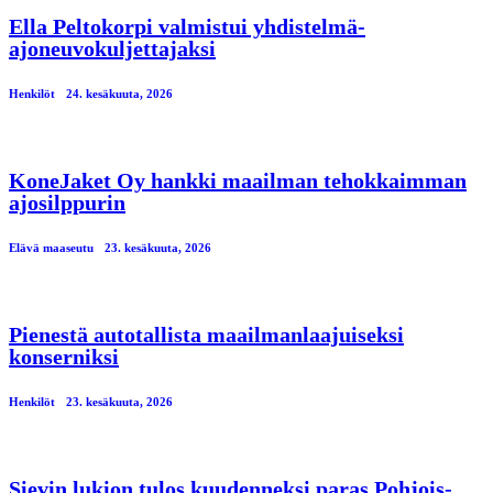
Ella Peltokorpi valmistui yhdistelmä-
ajoneuvokuljettajaksi
Henkilöt
24. kesäkuuta, 2026
KoneJaket Oy hankki maailman tehokkaimman
ajosilppurin
Elävä maaseutu
23. kesäkuuta, 2026
Pienestä autotallista maailmanlaajuiseksi
konserniksi
Henkilöt
23. kesäkuuta, 2026
Sievin lukion tulos kuudenneksi paras Pohjois-