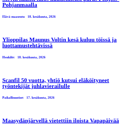
Pohjanmaalla
Elävä maaseutu
18. kesäkuuta, 2026
Ylioppilas Maunus Voltin kesä kuluu töissä ja
luottamustehtävissä
Henkilöt
18. kesäkuuta, 2026
Scanfil 50 vuotta, yhtiö kutsui eläköityneet
työntekijät juhlavierailulle
Paikallisuutiset
17. kesäkuuta, 2026
Maasydänjärvellä vietettiin iloista Vapapäivää