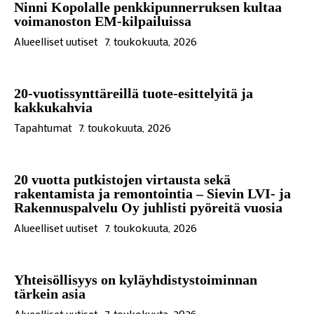
Ninni Kopolalle penkkipunnerruksen kultaa
voimanoston EM-kilpailuissa
Alueelliset uutiset
7. toukokuuta, 2026
20-vuotissynttäreillä tuote-esittelyitä ja
kakkukahvia
Tapahtumat
7. toukokuuta, 2026
20 vuotta putkistojen virtausta sekä
rakentamista ja remontointia – Sievin LVI- ja
Rakennuspalvelu Oy juhlisti pyöreitä vuosia
Alueelliset uutiset
7. toukokuuta, 2026
Yhteisöllisyys on kyläyhdistystoiminnan
tärkein asia
Alueelliset uutiset
7. toukokuuta, 2026