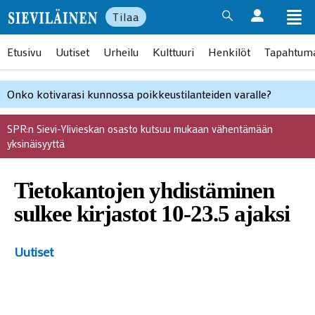
Tilaa
Etusivu
Uutiset
Urheilu
Kulttuuri
Henkilöt
Tapahtum
Onko kotivarasi kunnossa poikkeustilanteiden varalle?
SPR:n Sievi-Ylivieskan osasto kutsuu mukaan vähentämään
yksinäisyyttä
Tietokantojen yhdistäminen
sulkee kirjastot 10-23.5 ajaksi
Uutiset