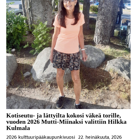
Kotiseutu- ja lättyilta kokosi väkeä torille,
vuoden 2026 Mutti-Miinaksi valittiin Hilkka
Kulmala
2026 kulttuuripääkaupunkivuosi
22. heinäkuuta, 2026