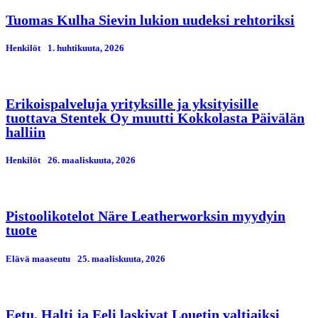
Tuomas Kulha Sievin lukion uudeksi rehtoriksi
Henkilöt
1. huhtikuuta, 2026
Erikoispalveluja yrityksille ja yksityisille
tuottava Stentek Oy muutti Kokkolasta Päivälän
halliin
Henkilöt
26. maaliskuuta, 2026
Pistoolikotelot Näre Leatherworksin myydyin
tuote
Elävä maaseutu
25. maaliskuuta, 2026
Eetu, Halti ja Eeli laskivat Louetin valtiaiksi