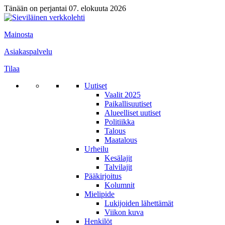
Tänään on perjantai 07. elokuuta 2026
Mainosta
Asiakaspalvelu
Tilaa
Uutiset
Vaalit 2025
Paikallisuutiset
Alueelliset uutiset
Politiikka
Talous
Maatalous
Urheilu
Kesälajit
Talvilajit
Pääkirjoitus
Kolumnit
Mielipide
Lukijoiden lähettämät
Viikon kuva
Henkilöt