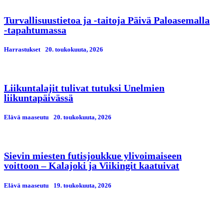
Turvallisuustietoa ja -taitoja Päivä Paloasemalla
-tapahtumassa
Harrastukset
20. toukokuuta, 2026
Liikuntalajit tulivat tutuksi Unelmien
liikuntapäivässä
Elävä maaseutu
20. toukokuuta, 2026
Sievin miesten futisjoukkue ylivoimaiseen
voittoon – Kalajoki ja Viikingit kaatuivat
Elävä maaseutu
19. toukokuuta, 2026