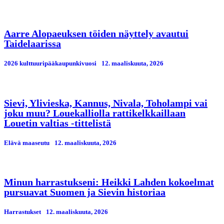
Aarre Alopaeuksen töiden näyttely avautui
Taidelaarissa
2026 kulttuuripääkaupunkivuosi
12. maaliskuuta, 2026
Sievi, Ylivieska, Kannus, Nivala, Toholampi vai
joku muu? Louekalliolla rattikelkkaillaan
Louetin valtias -tittelistä
Elävä maaseutu
12. maaliskuuta, 2026
Minun harrastukseni: Heikki Lahden kokoelmat
pursuavat Suomen ja Sievin historiaa
Harrastukset
12. maaliskuuta, 2026