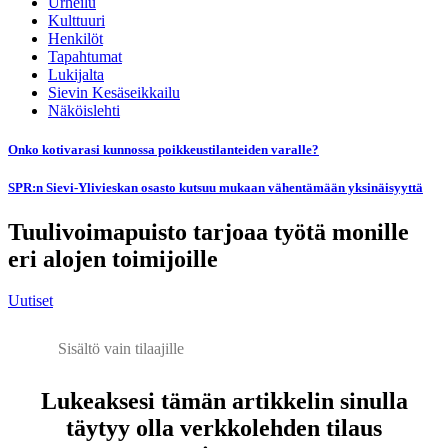
Urheilu
Kulttuuri
Henkilöt
Tapahtumat
Lukijalta
Sievin Kesäseikkailu
Näköislehti
Onko kotivarasi kunnossa poikkeustilanteiden varalle?
SPR:n Sievi-Ylivieskan osasto kutsuu mukaan vähentämään yksinäisyyttä
Tuulivoimapuisto tarjoaa työtä monille
eri alojen toimijoille
Uutiset
Sisältö vain tilaajille
Lukeaksesi tämän artikkelin sinulla
täytyy olla verkkolehden tilaus