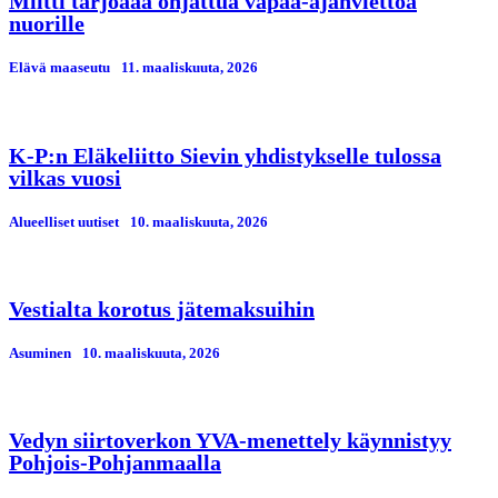
Miitti tarjoaaa ohjattua vapaa-ajanviettoa
nuorille
Elävä maaseutu
11. maaliskuuta, 2026
K-P:n Eläkeliitto Sievin yhdistykselle tulossa
vilkas vuosi
Alueelliset uutiset
10. maaliskuuta, 2026
Vestialta korotus jätemaksuihin
Asuminen
10. maaliskuuta, 2026
Vedyn siirtoverkon YVA-menettely käynnistyy
Pohjois-Pohjanmaalla