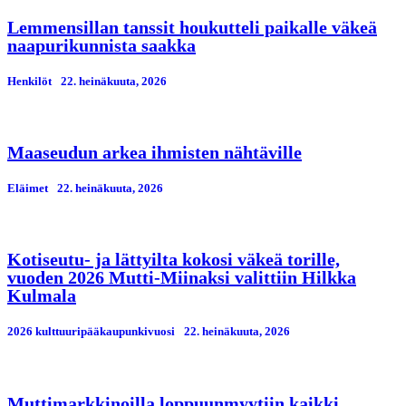
Lemmensillan tanssit houkutteli paikalle väkeä
naapurikunnista saakka
Henkilöt
22. heinäkuuta, 2026
Maaseudun arkea ihmisten nähtäville
Eläimet
22. heinäkuuta, 2026
Kotiseutu- ja lättyilta kokosi väkeä torille,
vuoden 2026 Mutti-Miinaksi valittiin Hilkka
Kulmala
2026 kulttuuripääkaupunkivuosi
22. heinäkuuta, 2026
Muttimarkkinoilla loppuunmyytiin kaikki