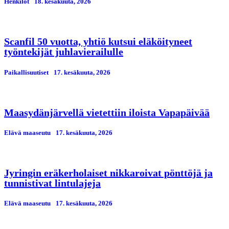
Henkilöt
18. kesäkuuta, 2026
Scanfil 50 vuotta, yhtiö kutsui eläköityneet
työntekijät juhlavierailulle
Paikallisuutiset
17. kesäkuuta, 2026
Maasydänjärvellä vietettiin iloista Vapapäivää
Elävä maaseutu
17. kesäkuuta, 2026
Jyringin eräkerholaiset nikkaroivat pönttöjä ja
tunnistivat lintulajeja
Elävä maaseutu
17. kesäkuuta, 2026