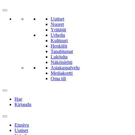
Uutiset
Nuoret
Yrittäjät
Urheilu
Kulttuuri
Henkilöt
Tapahtumat
Lukijalta
Näköislehti
Asiakaspalvelu
Mediakortti
Oma tili
Hae
Kirjaudu
Etusivu
Uutiset