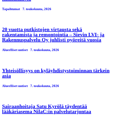
Tapahtumat
7. toukokuuta, 2026
20 vuotta putkistojen virtausta sekä
rakentamista ja remontointia – Sievin LVI- ja
Rakennuspalvelu Oy juhlisti pyöreitä vuosia
Alueelliset uutiset
7. toukokuuta, 2026
Yhteisöllisyys on kyläyhdistystoiminnan tärkein
asia
Alueelliset uutiset
7. toukokuuta, 2026
Sairaanhoitaja Satu Kyrölä täydentää
lääkäriasema NilaC:in palvelutarjontaa