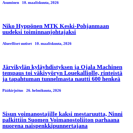
Asuminen
10. maaliskuuta, 2026
Niko Hyppönen MTK Keski-Pohjanmaan
uudeksi toiminnanjohtajaksi
Alueelliset uutiset
10. maaliskuuta, 2026
Järvikylän kyläyhdistyksen ja Ojala Machinen
tempaus toi väkivyöryn Louekalliolle, rinteistä
ja tapahtuman tunnelmasta nautti 600 henkeä
Pääkirjoitus
26. helmikuuta, 2026
Sisun voimanostajille kaksi mestaruutta, Ninni
palkittiin Suomen Voimanostoliiton parhaana
nuorena naispenkkipunnertajana