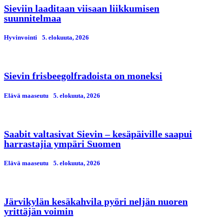
Sieviin laaditaan viisaan liikkumisen
suunnitelmaa
Hyvinvointi
5. elokuuta, 2026
Sievin frisbeegolfradoista on moneksi
Elävä maaseutu
5. elokuuta, 2026
Saabit valtasivat Sievin – kesäpäiville saapui
harrastajia ympäri Suomen
Elävä maaseutu
5. elokuuta, 2026
Järvikylän kesäkahvila pyöri neljän nuoren
yrittäjän voimin