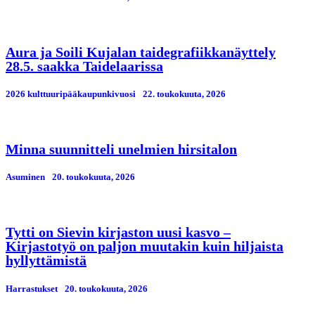
Aura ja Soili Kujalan taidegrafiikkanäyttely
28.5. saakka Taidelaarissa
2026 kulttuuripääkaupunkivuosi
22. toukokuuta, 2026
Minna suunnitteli unelmien hirsitalon
Asuminen
20. toukokuuta, 2026
Tytti on Sievin kirjaston uusi kasvo –
Kirjastotyö on paljon muutakin kuin hiljaista
hyllyttämistä
Harrastukset
20. toukokuuta, 2026