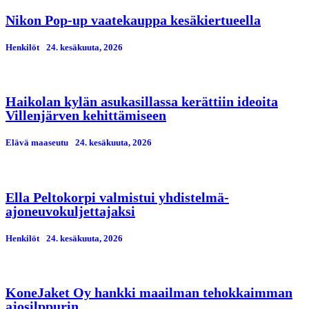
Nikon Pop-up vaatekauppa kesäkiertueella
Henkilöt
24. kesäkuuta, 2026
Haikolan kylän asukasillassa kerättiin ideoita
Villenjärven kehittämiseen
Elävä maaseutu
24. kesäkuuta, 2026
Ella Peltokorpi valmistui yhdistelmä-
ajoneuvokuljettajaksi
Henkilöt
24. kesäkuuta, 2026
KoneJaket Oy hankki maailman tehokkaimman
ajosilppurin