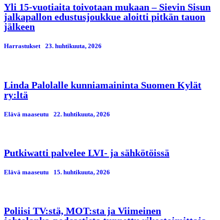
Yli 15-vuotiaita toivotaan mukaan – Sievin Sisun
jalkapallon edustusjoukkue aloitti pitkän tauon
jälkeen
Harrastukset
23. huhtikuuta, 2026
Linda Palolalle kunniamaininta Suomen Kylät
ry:ltä
Elävä maaseutu
22. huhtikuuta, 2026
Putkiwatti palvelee LVI- ja sähkötöissä
Elävä maaseutu
15. huhtikuuta, 2026
Poliisi TV:stä, MOT:sta ja Viimeinen