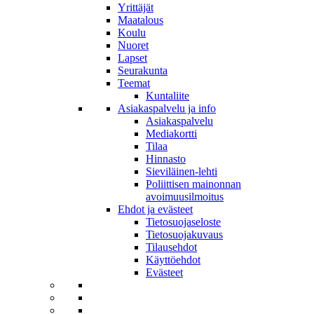
Yrittäjät
Maatalous
Koulu
Nuoret
Lapset
Seurakunta
Teemat
Kuntaliite
Asiakaspalvelu ja info
Asiakaspalvelu
Mediakortti
Tilaa
Hinnasto
Sieviläinen-lehti
Poliittisen mainonnan
avoimuusilmoitus
Ehdot ja evästeet
Tietosuojaseloste
Tietosuojakuvaus
Tilausehdot
Käyttöehdot
Evästeet