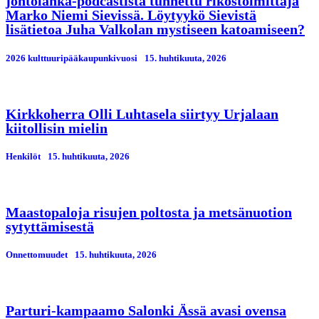
johtolanka-podcastista tunnettu rikostoimittaja
Marko Niemi Sievissä. Löytyykö Sievistä
lisätietoa Juha Valkolan mystiseen katoamiseen?
2026 kulttuuripääkaupunkivuosi
15. huhtikuuta, 2026
Kirkkoherra Olli Luhtasela siirtyy Urjalaan
kiitollisin mielin
Henkilöt
15. huhtikuuta, 2026
Maastopaloja risujen poltosta ja metsänuotion
sytyttämisestä
Onnettomuudet
15. huhtikuuta, 2026
Parturi-kampaamo Salonki Ässä avasi ovensa