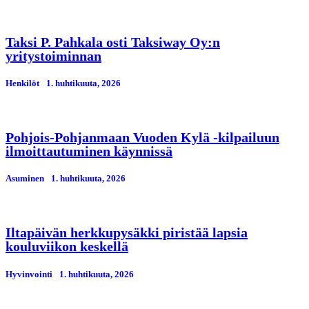
Taksi P. Pahkala osti Taksiway Oy:n
yritystoiminnan
Henkilöt
1. huhtikuuta, 2026
Pohjois-Pohjanmaan Vuoden Kylä -kilpailuun
ilmoittautuminen käynnissä
Asuminen
1. huhtikuuta, 2026
Iltapäivän herkkupysäkki piristää lapsia
kouluviikon keskellä
Hyvinvointi
1. huhtikuuta, 2026