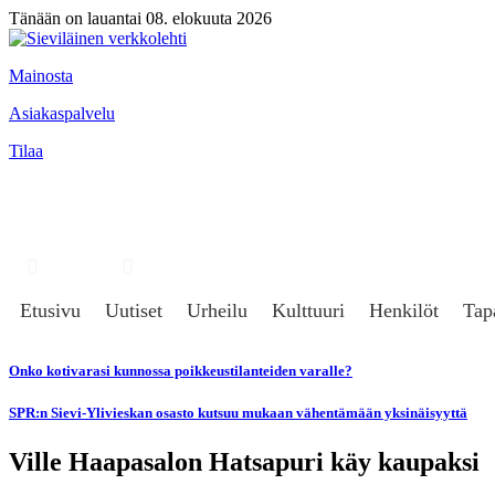
Tänään on lauantai 08. elokuuta 2026
Mainosta
Asiakaspalvelu
Tilaa
Hae
Kirjaudu
Etusivu
Uutiset
Urheilu
Kulttuuri
Henkilöt
Tap
Onko kotivarasi kunnossa poikkeustilanteiden varalle?
SPR:n Sievi-Ylivieskan osasto kutsuu mukaan vähentämään yksinäisyyttä
Ville Haapasalon Hatsapuri käy kaupaksi