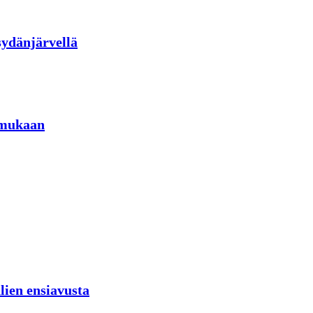
sydänjärvellä
 mukaan
lien ensiavusta