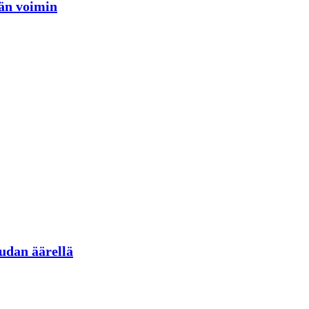
jän voimin
udan äärellä