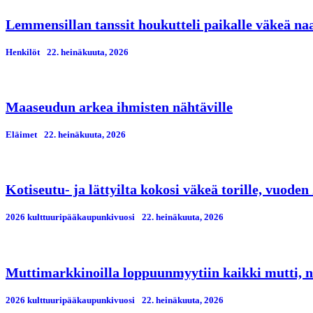
Lemmensillan tanssit houkutteli paikalle väkeä n
Henkilöt
22. heinäkuuta, 2026
Maaseudun arkea ihmisten nähtäville
Eläimet
22. heinäkuuta, 2026
Kotiseutu- ja lättyilta kokosi väkeä torille, vuod
2026 kulttuuripääkaupunkivuosi
22. heinäkuuta, 2026
Muttimarkkinoilla loppuunmyytiin kaikki mutti, n
2026 kulttuuripääkaupunkivuosi
22. heinäkuuta, 2026