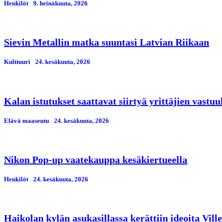
Henkilöt
9. heinäkuuta, 2026
Sievin Metallin matka suuntasi Latvian Riikaan
Kulttuuri
24. kesäkuuta, 2026
Kalan istutukset saattavat siirtyä yrittäjien vastuu
Elävä maaseutu
24. kesäkuuta, 2026
Nikon Pop-up vaatekauppa kesäkiertueella
Henkilöt
24. kesäkuuta, 2026
Haikolan kylän asukasillassa kerättiin ideoita Vil