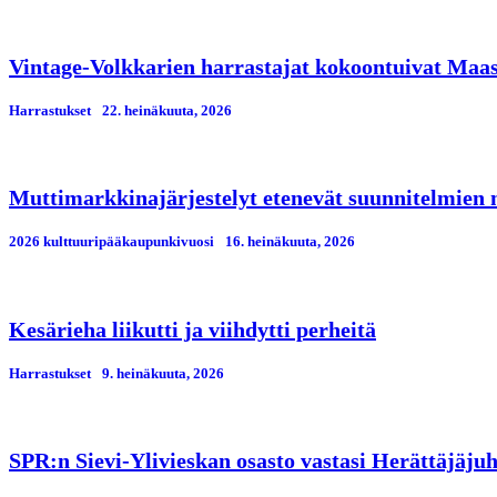
Vintage-Volkkarien harrastajat kokoontuivat Maa
Harrastukset
22. heinäkuuta, 2026
Muttimarkkinajärjestelyt etenevät suunnitelmien
2026 kulttuuripääkaupunkivuosi
16. heinäkuuta, 2026
Kesärieha liikutti ja viihdytti perheitä
Harrastukset
9. heinäkuuta, 2026
SPR:n Sievi-Ylivieskan osasto vastasi Herättäjäjuh