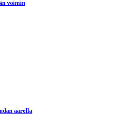
jän voimin
udan äärellä