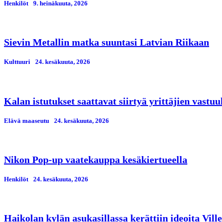
Henkilöt
9. heinäkuuta, 2026
Sievin Metallin matka suuntasi Latvian Riikaan
Kulttuuri
24. kesäkuuta, 2026
Kalan istutukset saattavat siirtyä yrittäjien vastuu
Elävä maaseutu
24. kesäkuuta, 2026
Nikon Pop-up vaatekauppa kesäkiertueella
Henkilöt
24. kesäkuuta, 2026
Haikolan kylän asukasillassa kerättiin ideoita Vil