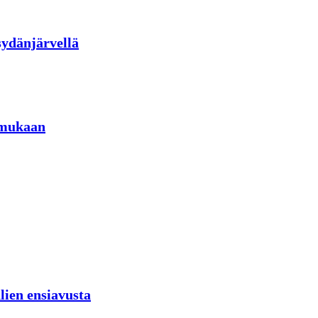
sydänjärvellä
 mukaan
lien ensiavusta