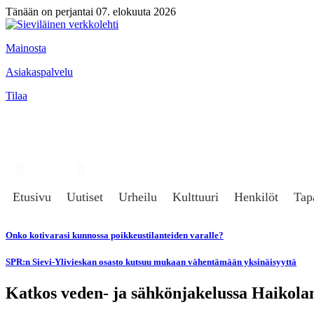
Tänään on perjantai 07. elokuuta 2026
Mainosta
Asiakaspalvelu
Tilaa
Hae
Kirjaudu
Etusivu
Uutiset
Urheilu
Kulttuuri
Henkilöt
Tap
Onko kotivarasi kunnossa poikkeustilanteiden varalle?
SPR:n Sievi-Ylivieskan osasto kutsuu mukaan vähentämään yksinäisyyttä
Katkos veden- ja sähkönjakelussa Haikolan