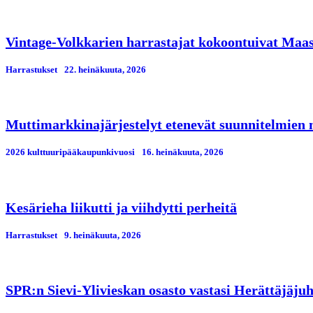
Vintage-Volkkarien harrastajat kokoontuivat Maa
Harrastukset
22. heinäkuuta, 2026
Muttimarkkinajärjestelyt etenevät suunnitelmien
2026 kulttuuripääkaupunkivuosi
16. heinäkuuta, 2026
Kesärieha liikutti ja viihdytti perheitä
Harrastukset
9. heinäkuuta, 2026
SPR:n Sievi-Ylivieskan osasto vastasi Herättäjäjuh