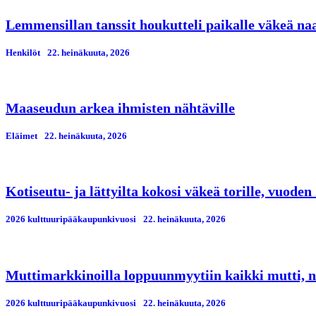
Lemmensillan tanssit houkutteli paikalle väkeä n
Henkilöt
22. heinäkuuta, 2026
Maaseudun arkea ihmisten nähtäville
Eläimet
22. heinäkuuta, 2026
Kotiseutu- ja lättyilta kokosi väkeä torille, vuod
2026 kulttuuripääkaupunkivuosi
22. heinäkuuta, 2026
Muttimarkkinoilla loppuunmyytiin kaikki mutti, n
2026 kulttuuripääkaupunkivuosi
22. heinäkuuta, 2026