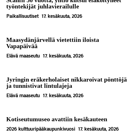
Scanfil 50 vuotta, yhtiö kutsui eläköityneet
työntekijät juhlavierailulle
Paikallisuutiset
17. kesäkuuta, 2026
Maasydänjärvellä vietettiin iloista
Vapapäivää
Elävä maaseutu
17. kesäkuuta, 2026
Jyringin eräkerholaiset nikkaroivat pönttöjä
ja tunnistivat lintulajeja
Elävä maaseutu
17. kesäkuuta, 2026
Kotiseutumuseo avattiin kesäkauteen
2026 kulttuuripääkaupunkivuosi
17. kesäkuuta, 2026