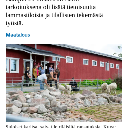
tarkoituksena oli lisätä tietoisuutta
lammastiloista ja tilallisten tekemästä
työstä.
Maatalous
Suloiset karitsat saivat leiriläisiltä rapsutuksia. Kuva: