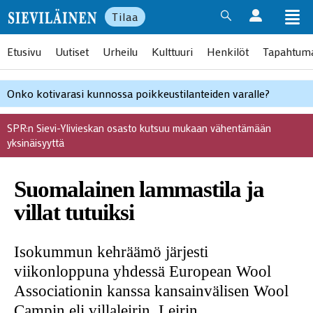
Tilaa
Etusivu
Uutiset
Urheilu
Kulttuuri
Henkilöt
Tapahtum
Onko kotivarasi kunnossa poikkeustilanteiden varalle?
SPR:n Sievi-Ylivieskan osasto kutsuu mukaan vähentämään
yksinäisyyttä
Suomalainen lammastila ja
villat tutuiksi
Isokummun kehräämö järjesti
viikonloppuna yhdessä European Wool
Associationin kanssa kansainvälisen Wool
Campin eli villaleirin. Leirin