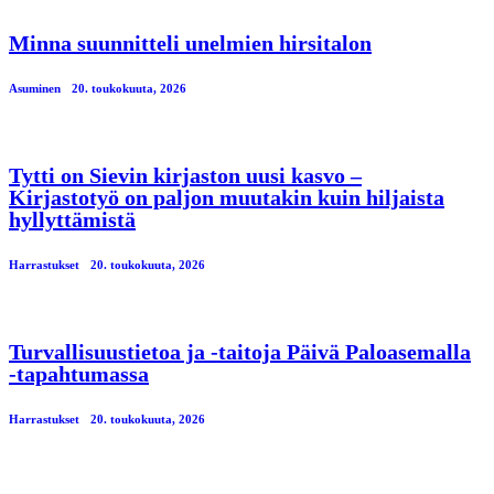
Minna suunnitteli unelmien hirsitalon
Asuminen
20. toukokuuta, 2026
Tytti on Sievin kirjaston uusi kasvo –
Kirjastotyö on paljon muutakin kuin hiljaista
hyllyttämistä
Harrastukset
20. toukokuuta, 2026
Turvallisuustietoa ja -taitoja Päivä Paloasemalla
-tapahtumassa
Harrastukset
20. toukokuuta, 2026