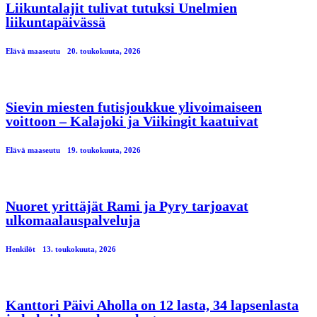
Liikuntalajit tulivat tutuksi Unelmien
liikuntapäivässä
Elävä maaseutu
20. toukokuuta, 2026
Sievin miesten futisjoukkue ylivoimaiseen
voittoon – Kalajoki ja Viikingit kaatuivat
Elävä maaseutu
19. toukokuuta, 2026
Nuoret yrittäjät Rami ja Pyry tarjoavat
ulkomaalauspalveluja
Henkilöt
13. toukokuuta, 2026
Kanttori Päivi Aholla on 12 lasta, 34 lapsenlasta