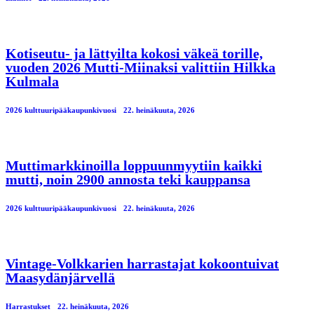
Kotiseutu- ja lättyilta kokosi väkeä torille,
vuoden 2026 Mutti-Miinaksi valittiin Hilkka
Kulmala
2026 kulttuuripääkaupunkivuosi
22. heinäkuuta, 2026
Muttimarkkinoilla loppuunmyytiin kaikki
mutti, noin 2900 annosta teki kauppansa
2026 kulttuuripääkaupunkivuosi
22. heinäkuuta, 2026
Vintage-Volkkarien harrastajat kokoontuivat
Maasydänjärvellä
Harrastukset
22. heinäkuuta, 2026