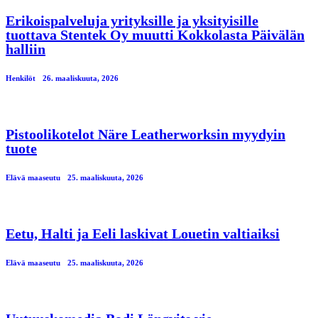
Erikoispalveluja yrityksille ja yksityisille
tuottava Stentek Oy muutti Kokkolasta Päivälän
halliin
Henkilöt
26. maaliskuuta, 2026
Pistoolikotelot Näre Leatherworksin myydyin
tuote
Elävä maaseutu
25. maaliskuuta, 2026
Eetu, Halti ja Eeli laskivat Louetin valtiaiksi
Elävä maaseutu
25. maaliskuuta, 2026