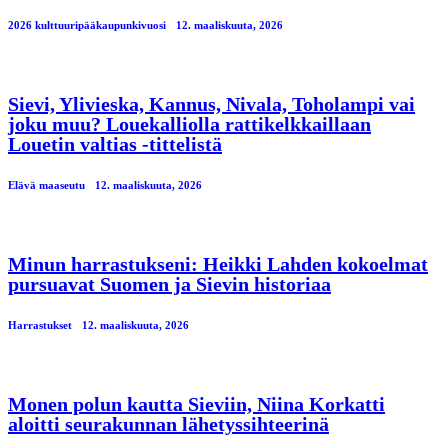
2026 kulttuuripääkaupunkivuosi
12. maaliskuuta, 2026
Sievi, Ylivieska, Kannus, Nivala, Toholampi vai
joku muu? Louekalliolla rattikelkkaillaan
Louetin valtias -tittelistä
Elävä maaseutu
12. maaliskuuta, 2026
Minun harrastukseni: Heikki Lahden kokoelmat
pursuavat Suomen ja Sievin historiaa
Harrastukset
12. maaliskuuta, 2026
Monen polun kautta Sieviin, Niina Korkatti
aloitti seurakunnan lähetyssihteerinä