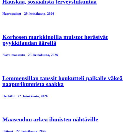
Hauskaa, sosiaalista terveysliikuntaa
Harrastukset
29. heinäkuuta, 2026
Korhosen markkinoilla muistot heräsivät
pyykkilaudan äärellä
Elävä maaseutu
29. heinäkuuta, 2026
Lemmensillan tanssit houkutteli paikalle väkeä
naapurikunnista saakka
Henkilöt
22. heinäkuuta, 2026
Maaseudun arkea ihmisten nähtäville
Eläimet
22. heinäkuuta, 2026