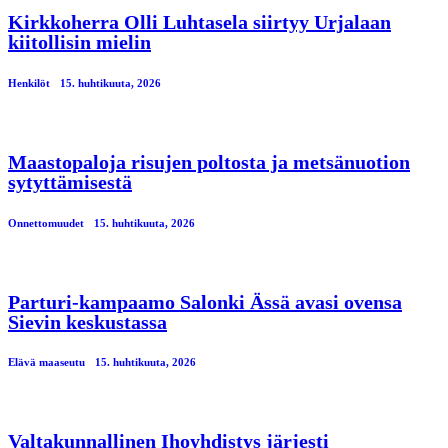
Kirkkoherra Olli Luhtasela siirtyy Urjalaan
kiitollisin mielin
Henkilöt
15. huhtikuuta, 2026
Maastopaloja risujen poltosta ja metsänuotion
sytyttämisestä
Onnettomuudet
15. huhtikuuta, 2026
Parturi-kampaamo Salonki Ässä avasi ovensa
Sievin keskustassa
Elävä maaseutu
15. huhtikuuta, 2026
Valtakunnallinen Ihoyhdistys järjesti