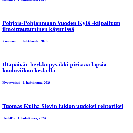
Pohjois-Pohjanmaan Vuoden Kylä -kilpailuun
ilmoittautuminen käynnissä
Asuminen
1. huhtikuuta, 2026
Iltapäivän herkkupysäkki piristää lapsia
kouluviikon keskellä
Hyvinvointi
1. huhtikuuta, 2026
Tuomas Kulha Sievin lukion uudeksi rehtoriksi
Henkilöt
1. huhtikuuta, 2026