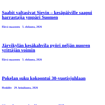
Saabit valtasivat Sievin – kesäpäiville saapui
harrastajia ympäri Suomen
Elävä maaseutu
5. elokuuta, 2026
Järvikylän kesäkahvila pyöri neljän nuoren
yrittäjän voimin
Elävä maaseutu
5. elokuuta, 2026
Pokelan suku kokoontui 30-vuotisjuhlaan
Henkilöt
29. heinäkuuta, 2026