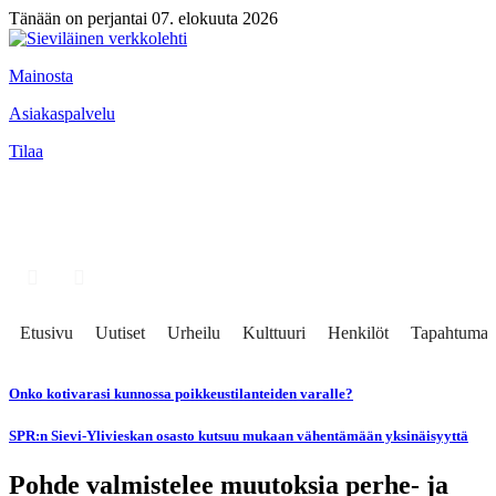
Tänään on perjantai 07. elokuuta 2026
Mainosta
Asiakaspalvelu
Tilaa
Etusivu
Uutiset
Urheilu
Kulttuuri
Henkilöt
Tapahtumat
Onko kotivarasi kunnossa poikkeustilanteiden varalle?
SPR:n Sievi-Ylivieskan osasto kutsuu mukaan vähentämään yksinäisyyttä
Pohde valmistelee muutoksia perhe- ja