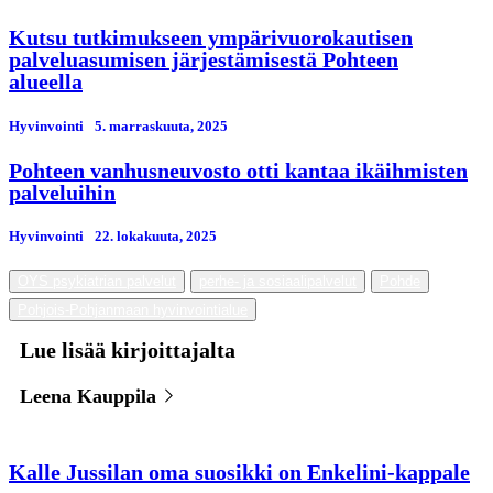
Kutsu tutkimukseen ympärivuorokautisen
palveluasumisen järjestämisestä Pohteen
alueella
Hyvinvointi
5. marraskuuta, 2025
Pohteen vanhusneuvosto otti kantaa ikäihmisten
palveluihin
Hyvinvointi
22. lokakuuta, 2025
OYS psykiatrian palvelut
perhe- ja sosiaalipalvelut
Pohde
Pohjois-Pohjanmaan hyvinvointialue
Lue lisää kirjoittajalta
Leena Kauppila
Kalle Jussilan oma suosikki on Enkelini-kappale