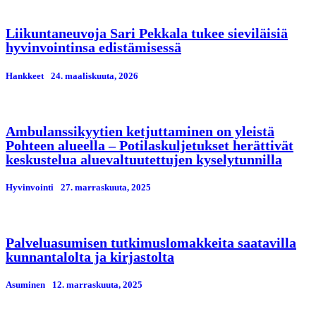
Liikuntaneuvoja Sari Pekkala tukee sieviläisiä
hyvinvointinsa edistämisessä
Hankkeet
24. maaliskuuta, 2026
Ambulanssikyytien ketjuttaminen on yleistä
Pohteen alueella – Potilaskuljetukset herättivät
keskustelua aluevaltuutettujen kyselytunnilla
Hyvinvointi
27. marraskuuta, 2025
Palveluasumisen tutkimuslomakkeita saatavilla
kunnantalolta ja kirjastolta
Asuminen
12. marraskuuta, 2025