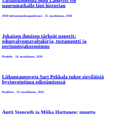
Uutuuskomedia Bodi Längvits vie
naurumatkalle läpi historian
2026 kulttuuripääkaupunkivuosi
25. maaliskuuta, 2026
Jokaisen ihmisen tärkeät paperit:
edunvalvontavaltakirja, testamentti ja
perinnönjakosopimus
Henkilöt
24. maaliskuuta, 2026
Liikuntaneuvoja Sari Pekkala tukee sieviläisiä
hyvinvointinsa edistämisessä
Hankkeet
24. maaliskuuta, 2026
Antti Stenroth ja Miika Huttunen: muutto