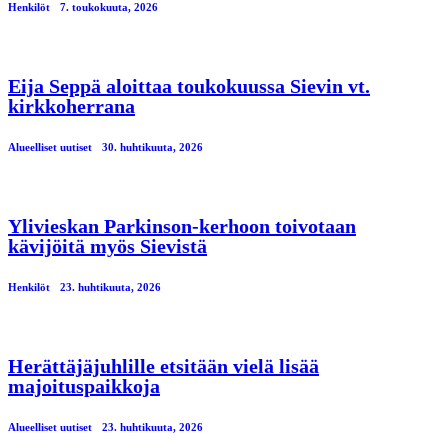
Henkilöt
7. toukokuuta, 2026
Eija Seppä aloittaa toukokuussa Sievin vt.
kirkkoherrana
Alueelliset uutiset
30. huhtikuuta, 2026
Ylivieskan Parkinson-kerhoon toivotaan
kävijöitä myös Sievistä
Henkilöt
23. huhtikuuta, 2026
Herättäjäjuhlille etsitään vielä lisää
majoituspaikkoja
Alueelliset uutiset
23. huhtikuuta, 2026