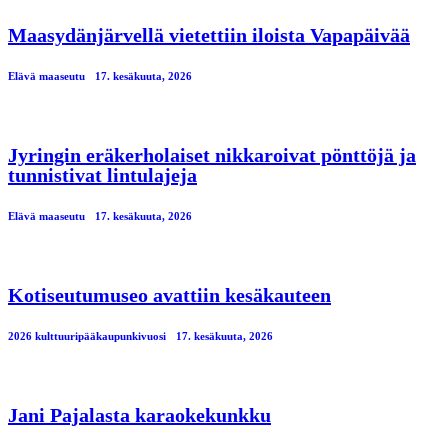
Maasydänjärvellä vietettiin iloista Vapapäivää
Elävä maaseutu
17. kesäkuuta, 2026
Jyringin eräkerholaiset nikkaroivat pönttöjä ja
tunnistivat lintulajeja
Elävä maaseutu
17. kesäkuuta, 2026
Kotiseutumuseo avattiin kesäkauteen
2026 kulttuuripääkaupunkivuosi
17. kesäkuuta, 2026
Jani Pajalasta karaokekunkku