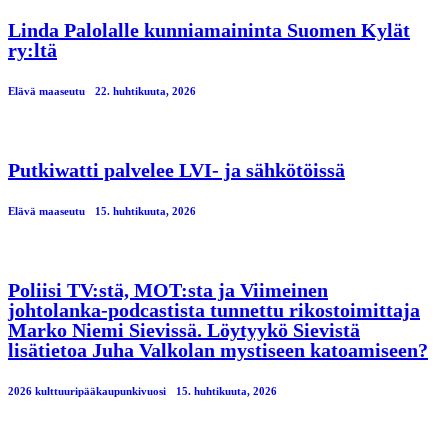
Linda Palolalle kunniamaininta Suomen Kylät
ry:ltä
Elävä maaseutu
22. huhtikuuta, 2026
Putkiwatti palvelee LVI- ja sähkötöissä
Elävä maaseutu
15. huhtikuuta, 2026
Poliisi TV:stä, MOT:sta ja Viimeinen
johtolanka-podcastista tunnettu rikostoimittaja
Marko Niemi Sievissä. Löytyykö Sievistä
lisätietoa Juha Valkolan mystiseen katoamiseen?
2026 kulttuuripääkaupunkivuosi
15. huhtikuuta, 2026