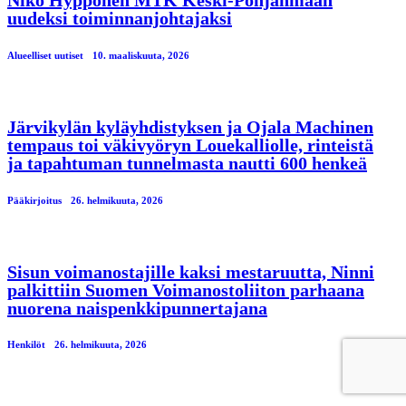
uudeksi toiminnanjohtajaksi
Alueelliset uutiset
10. maaliskuuta, 2026
Järvikylän kyläyhdistyksen ja Ojala Machinen
tempaus toi väkivyöryn Louekalliolle, rinteistä
ja tapahtuman tunnelmasta nautti 600 henkeä
Pääkirjoitus
26. helmikuuta, 2026
Sisun voimanostajille kaksi mestaruutta, Ninni
palkittiin Suomen Voimanostoliiton parhaana
nuorena naispenkkipunnertajana
Henkilöt
26. helmikuuta, 2026