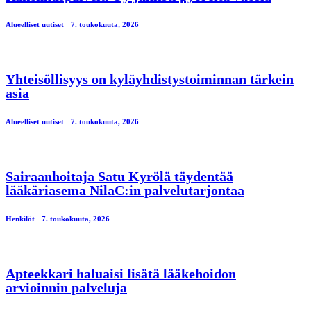
Alueelliset uutiset
7. toukokuuta, 2026
Yhteisöllisyys on kyläyhdistystoiminnan tärkein
asia
Alueelliset uutiset
7. toukokuuta, 2026
Sairaanhoitaja Satu Kyrölä täydentää
lääkäriasema NilaC:in palvelutarjontaa
Henkilöt
7. toukokuuta, 2026
Apteekkari haluaisi lisätä lääkehoidon
arvioinnin palveluja