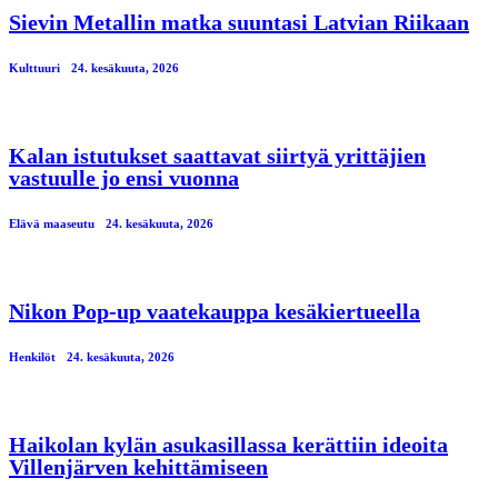
Sievin Metallin matka suuntasi Latvian Riikaan
Kulttuuri
24. kesäkuuta, 2026
Kalan istutukset saattavat siirtyä yrittäjien
vastuulle jo ensi vuonna
Elävä maaseutu
24. kesäkuuta, 2026
Nikon Pop-up vaatekauppa kesäkiertueella
Henkilöt
24. kesäkuuta, 2026
Haikolan kylän asukasillassa kerättiin ideoita
Villenjärven kehittämiseen