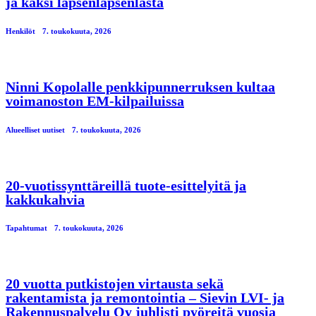
ja kaksi lapsenlapsenlasta
Henkilöt
7. toukokuuta, 2026
Ninni Kopolalle penkkipunnerruksen kultaa
voimanoston EM-kilpailuissa
Alueelliset uutiset
7. toukokuuta, 2026
20-vuotissynttäreillä tuote-esittelyitä ja
kakkukahvia
Tapahtumat
7. toukokuuta, 2026
20 vuotta putkistojen virtausta sekä
rakentamista ja remontointia – Sievin LVI- ja
Rakennuspalvelu Oy juhlisti pyöreitä vuosia