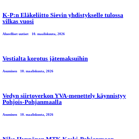
K-P:n Eläkeliitto Sievin yhdistykselle tulossa
vilkas vuosi
Alueelliset uutiset
10. maaliskuuta, 2026
Vestialta korotus jätemaksuihin
Asuminen
10. maaliskuuta, 2026
Vedyn siirtoverkon YVA-menettely käynnistyy
Pohjois-Pohjanmaalla
Asuminen
10. maaliskuuta, 2026
Niko Hyppönen MTK Keski-Pohjanmaan