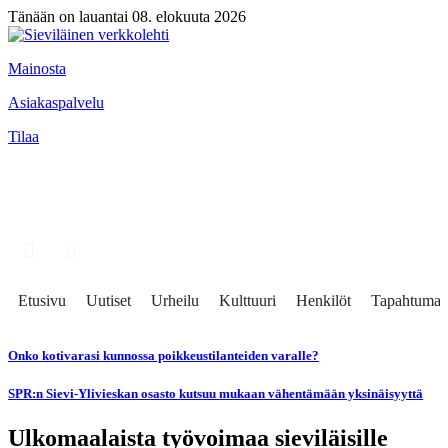
Tänään on lauantai 08. elokuuta 2026
Mainosta
Asiakaspalvelu
Tilaa
Etusivu
Uutiset
Urheilu
Kulttuuri
Henkilöt
Tapahtumat
Onko kotivarasi kunnossa poikkeustilanteiden varalle?
SPR:n Sievi-Ylivieskan osasto kutsuu mukaan vähentämään yksinäisyyttä
Ulkomaalaista työvoimaa sieviläisille