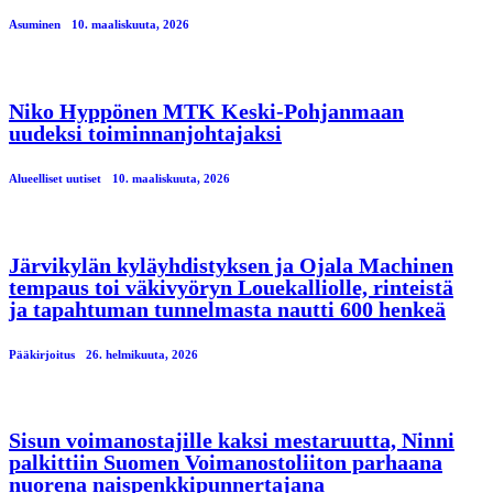
Asuminen
10. maaliskuuta, 2026
Niko Hyppönen MTK Keski-Pohjanmaan
uudeksi toiminnanjohtajaksi
Alueelliset uutiset
10. maaliskuuta, 2026
Järvikylän kyläyhdistyksen ja Ojala Machinen
tempaus toi väkivyöryn Louekalliolle, rinteistä
ja tapahtuman tunnelmasta nautti 600 henkeä
Pääkirjoitus
26. helmikuuta, 2026
Sisun voimanostajille kaksi mestaruutta, Ninni
palkittiin Suomen Voimanostoliiton parhaana
nuorena naispenkkipunnertajana