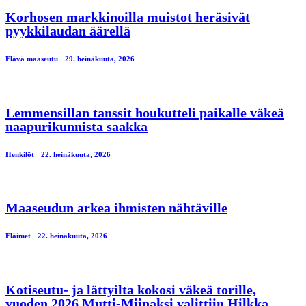
Korhosen markkinoilla muistot heräsivät
pyykkilaudan äärellä
Elävä maaseutu
29. heinäkuuta, 2026
Lemmensillan tanssit houkutteli paikalle väkeä
naapurikunnista saakka
Henkilöt
22. heinäkuuta, 2026
Maaseudun arkea ihmisten nähtäville
Eläimet
22. heinäkuuta, 2026
Kotiseutu- ja lättyilta kokosi väkeä torille,
vuoden 2026 Mutti-Miinaksi valittiin Hilkka