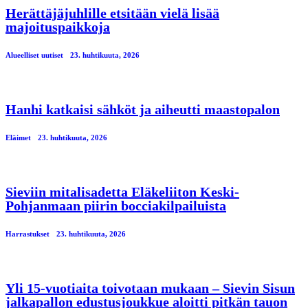
Herättäjäjuhlille etsitään vielä lisää
majoituspaikkoja
Alueelliset uutiset
23. huhtikuuta, 2026
Hanhi katkaisi sähköt ja aiheutti maastopalon
Eläimet
23. huhtikuuta, 2026
Sieviin mitalisadetta Eläkeliiton Keski-
Pohjanmaan piirin bocciakilpailuista
Harrastukset
23. huhtikuuta, 2026
Yli 15-vuotiaita toivotaan mukaan – Sievin Sisun
jalkapallon edustusjoukkue aloitti pitkän tauon