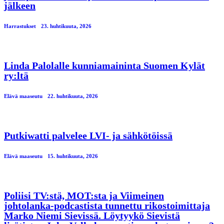
jälkeen
Harrastukset
23. huhtikuuta, 2026
Linda Palolalle kunniamaininta Suomen Kylät
ry:ltä
Elävä maaseutu
22. huhtikuuta, 2026
Putkiwatti palvelee LVI- ja sähkötöissä
Elävä maaseutu
15. huhtikuuta, 2026
Poliisi TV:stä, MOT:sta ja Viimeinen
johtolanka-podcastista tunnettu rikostoimittaja
Marko Niemi Sievissä. Löytyykö Sievistä