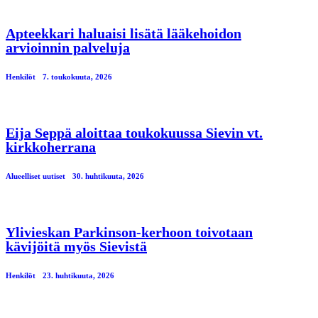
Apteekkari haluaisi lisätä lääkehoidon
arvioinnin palveluja
Henkilöt
7. toukokuuta, 2026
Eija Seppä aloittaa toukokuussa Sievin vt.
kirkkoherrana
Alueelliset uutiset
30. huhtikuuta, 2026
Ylivieskan Parkinson-kerhoon toivotaan
kävijöitä myös Sievistä
Henkilöt
23. huhtikuuta, 2026