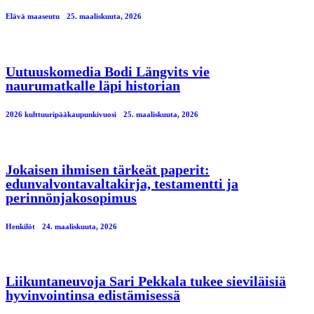
Elävä maaseutu
25. maaliskuuta, 2026
Uutuuskomedia Bodi Längvits vie
naurumatkalle läpi historian
2026 kulttuuripääkaupunkivuosi
25. maaliskuuta, 2026
Jokaisen ihmisen tärkeät paperit:
edunvalvontavaltakirja, testamentti ja
perinnönjakosopimus
Henkilöt
24. maaliskuuta, 2026
Liikuntaneuvoja Sari Pekkala tukee sieviläisiä
hyvinvointinsa edistämisessä