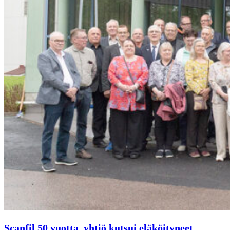
Scanfil 50 vuotta, yhtiö kutsui eläköityneet