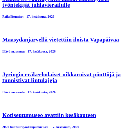
työntekijät juhlavierailulle
Paikallisuutiset
17. kesäkuuta, 2026
Maasydänjärvellä vietettiin iloista Vapapäivää
Elävä maaseutu
17. kesäkuuta, 2026
Jyringin eräkerholaiset nikkaroivat pönttöjä ja
tunnistivat lintulajeja
Elävä maaseutu
17. kesäkuuta, 2026
Kotiseutumuseo avattiin kesäkauteen
2026 kulttuuripääkaupunkivuosi
17. kesäkuuta, 2026