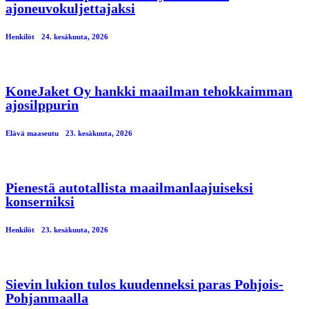
ajoneuvokuljettajaksi
Henkilöt
24. kesäkuuta, 2026
KoneJaket Oy hankki maailman tehokkaimman
ajosilppurin
Elävä maaseutu
23. kesäkuuta, 2026
Pienestä autotallista maailmanlaajuiseksi
konserniksi
Henkilöt
23. kesäkuuta, 2026
Sievin lukion tulos kuudenneksi paras Pohjois-
Pohjanmaalla