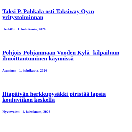
Taksi P. Pahkala osti Taksiway Oy:n
yritystoiminnan
Henkilöt
1. huhtikuuta, 2026
Pohjois-Pohjanmaan Vuoden Kylä -kilpailuun
ilmoittautuminen käynnissä
Asuminen
1. huhtikuuta, 2026
Iltapäivän herkkupysäkki piristää lapsia
kouluviikon keskellä
Hyvinvointi
1. huhtikuuta, 2026