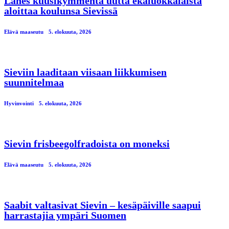
Lähes kuusikymmentä uutta ekaluokkalaista
aloittaa koulunsa Sievissä
Elävä maaseutu
5. elokuuta, 2026
Sieviin laaditaan viisaan liikkumisen
suunnitelmaa
Hyvinvointi
5. elokuuta, 2026
Sievin frisbeegolfradoista on moneksi
Elävä maaseutu
5. elokuuta, 2026
Saabit valtasivat Sievin – kesäpäiville saapui
harrastajia ympäri Suomen