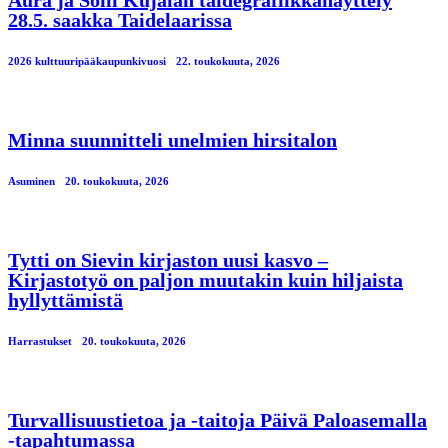
Aura ja Soili Kujalan taidegrafiikkanäyttely
28.5. saakka Taidelaarissa
2026 kulttuuripääkaupunkivuosi
22. toukokuuta, 2026
Minna suunnitteli unelmien hirsitalon
Asuminen
20. toukokuuta, 2026
Tytti on Sievin kirjaston uusi kasvo –
Kirjastotyö on paljon muutakin kuin hiljaista
hyllyttämistä
Harrastukset
20. toukokuuta, 2026
Turvallisuustietoa ja -taitoja Päivä Paloasemalla
-tapahtumassa