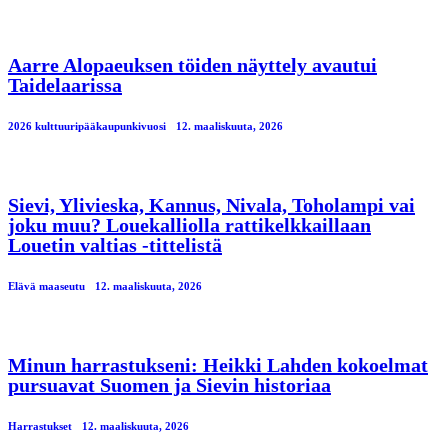
Aarre Alopaeuksen töiden näyttely avautui
Taidelaarissa
2026 kulttuuripääkaupunkivuosi
12. maaliskuuta, 2026
Sievi, Ylivieska, Kannus, Nivala, Toholampi vai
joku muu? Louekalliolla rattikelkkaillaan
Louetin valtias -tittelistä
Elävä maaseutu
12. maaliskuuta, 2026
Minun harrastukseni: Heikki Lahden kokoelmat
pursuavat Suomen ja Sievin historiaa
Harrastukset
12. maaliskuuta, 2026