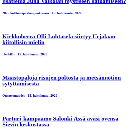
lisätietoa Juha Valkolan mystiseen katoamiseen?
2026 kulttuuripääkaupunkivuosi
15. huhtikuuta, 2026
Kirkkoherra Olli Luhtasela siirtyy Urjalaan
kiitollisin mielin
Henkilöt
15. huhtikuuta, 2026
Maastopaloja risujen poltosta ja metsänuotion
sytyttämisestä
Onnettomuudet
15. huhtikuuta, 2026
Parturi-kampaamo Salonki Ässä avasi ovensa
Sievin keskustassa