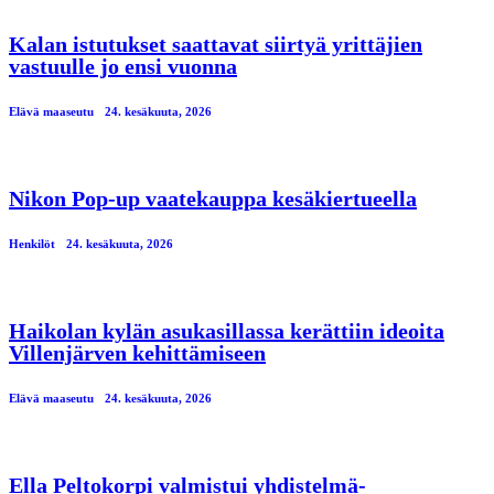
Kalan istutukset saattavat siirtyä yrittäjien
vastuulle jo ensi vuonna
Elävä maaseutu
24. kesäkuuta, 2026
Nikon Pop-up vaatekauppa kesäkiertueella
Henkilöt
24. kesäkuuta, 2026
Haikolan kylän asukasillassa kerättiin ideoita
Villenjärven kehittämiseen
Elävä maaseutu
24. kesäkuuta, 2026
Ella Peltokorpi valmistui yhdistelmä-