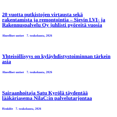
20 vuotta putkistojen virtausta sekä
rakentamista ja remontointia – Sievin LVI- ja
Rakennuspalvelu Oy juhlisti pyöreitä vuosia
Alueelliset uutiset
7. toukokuuta, 2026
Yhteisöllisyys on kyläyhdistystoiminnan tärkein
asia
Alueelliset uutiset
7. toukokuuta, 2026
Sairaanhoitaja Satu Kyrölä täydentää
lääkäriasema NilaC:in palvelutarjontaa
Henkilöt
7. toukokuuta, 2026