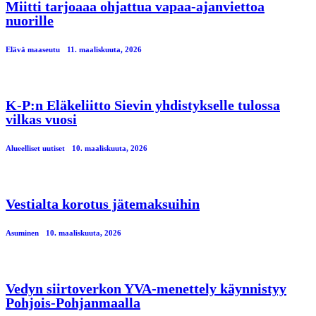
Miitti tarjoaaa ohjattua vapaa-ajanviettoa
nuorille
Elävä maaseutu
11. maaliskuuta, 2026
K-P:n Eläkeliitto Sievin yhdistykselle tulossa
vilkas vuosi
Alueelliset uutiset
10. maaliskuuta, 2026
Vestialta korotus jätemaksuihin
Asuminen
10. maaliskuuta, 2026
Vedyn siirtoverkon YVA-menettely käynnistyy
Pohjois-Pohjanmaalla