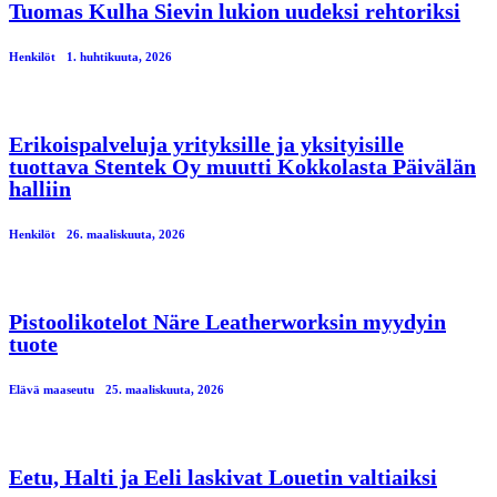
Tuomas Kulha Sievin lukion uudeksi rehtoriksi
Henkilöt
1. huhtikuuta, 2026
Erikoispalveluja yrityksille ja yksityisille
tuottava Stentek Oy muutti Kokkolasta Päivälän
halliin
Henkilöt
26. maaliskuuta, 2026
Pistoolikotelot Näre Leatherworksin myydyin
tuote
Elävä maaseutu
25. maaliskuuta, 2026
Eetu, Halti ja Eeli laskivat Louetin valtiaiksi