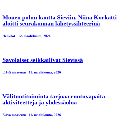
Monen polun kautta Sieviin, Niina Korkatti
aloitti seurakunnan lähetyssihteerinä
Henkilöt
12. maaliskuuta, 2026
Savolaiset seikkailivat Sievissä
Elävä maaseutu
11. maaliskuuta, 2026
Välituntitoiminta tarjoaa ruutuvapaita
aktiviteetteja ja yhdessäoloa
Elävä maaseutu
11. maaliskuuta, 2026