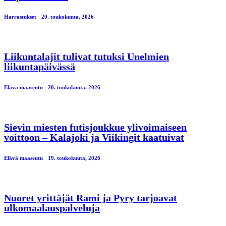
Harrastukset
20. toukokuuta, 2026
Liikuntalajit tulivat tutuksi Unelmien
liikuntapäivässä
Elävä maaseutu
20. toukokuuta, 2026
Sievin miesten futisjoukkue ylivoimaiseen
voittoon – Kalajoki ja Viikingit kaatuivat
Elävä maaseutu
19. toukokuuta, 2026
Nuoret yrittäjät Rami ja Pyry tarjoavat
ulkomaalauspalveluja