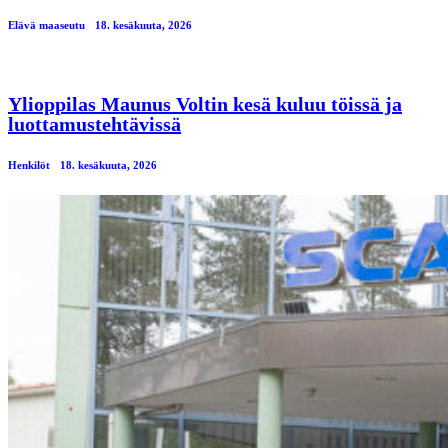
Elävä maaseutu
18. kesäkuuta, 2026
Ylioppilas Maunus Voltin kesä kuluu töissä ja
luottamustehtävissä
Henkilöt
18. kesäkuuta, 2026