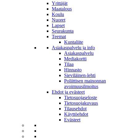
Yrittäjät
Maatalous
Koulu
Nuoret
Lapset
Seurakunta
Teemat
Kuntaliite
Asiakaspalvelu ja info
Asiakaspalvelu
Mediakortti
Tilaa
Hinnasto
Sieviläinen-lehti
Poliittisen mainonnan
avoimuusilmoitus
Ehdot ja evästeet
Tietosuojaseloste
Tietosuojakuvaus
Tilausehdot
Käyttöehdot
Evästeet