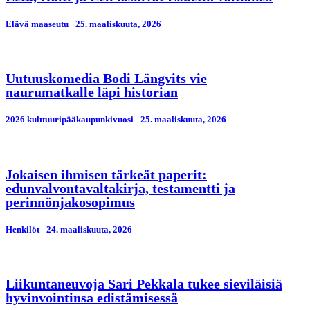
Elävä maaseutu
25. maaliskuuta, 2026
Uutuuskomedia Bodi Längvits vie
naurumatkalle läpi historian
2026 kulttuuripääkaupunkivuosi
25. maaliskuuta, 2026
Jokaisen ihmisen tärkeät paperit:
edunvalvontavaltakirja, testamentti ja
perinnönjakosopimus
Henkilöt
24. maaliskuuta, 2026
Liikuntaneuvoja Sari Pekkala tukee sieviläisiä
hyvinvointinsa edistämisessä