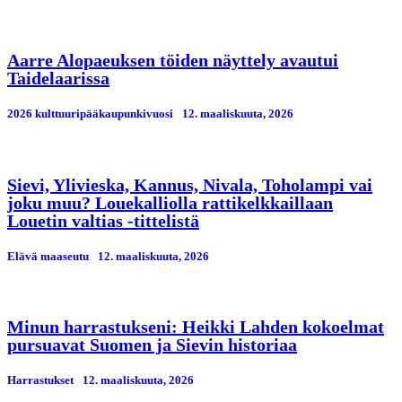
Aarre Alopaeuksen töiden näyttely avautui
Taidelaarissa
2026 kulttuuripääkaupunkivuosi
12. maaliskuuta, 2026
Sievi, Ylivieska, Kannus, Nivala, Toholampi vai
joku muu? Louekalliolla rattikelkkaillaan
Louetin valtias -tittelistä
Elävä maaseutu
12. maaliskuuta, 2026
Minun harrastukseni: Heikki Lahden kokoelmat
pursuavat Suomen ja Sievin historiaa
Harrastukset
12. maaliskuuta, 2026