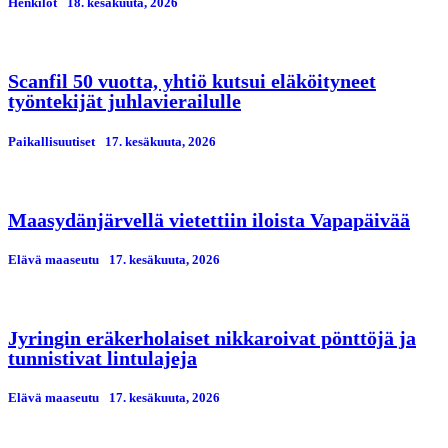
Henkilöt
18. kesäkuuta, 2026
Scanfil 50 vuotta, yhtiö kutsui eläköityneet
työntekijät juhlavierailulle
Paikallisuutiset
17. kesäkuuta, 2026
Maasydänjärvellä vietettiin iloista Vapapäivää
Elävä maaseutu
17. kesäkuuta, 2026
Jyringin eräkerholaiset nikkaroivat pönttöjä ja
tunnistivat lintulajeja
Elävä maaseutu
17. kesäkuuta, 2026