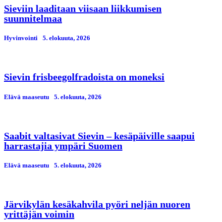
Sieviin laaditaan viisaan liikkumisen
suunnitelmaa
Hyvinvointi
5. elokuuta, 2026
Sievin frisbeegolfradoista on moneksi
Elävä maaseutu
5. elokuuta, 2026
Saabit valtasivat Sievin – kesäpäiville saapui
harrastajia ympäri Suomen
Elävä maaseutu
5. elokuuta, 2026
Järvikylän kesäkahvila pyöri neljän nuoren
yrittäjän voimin