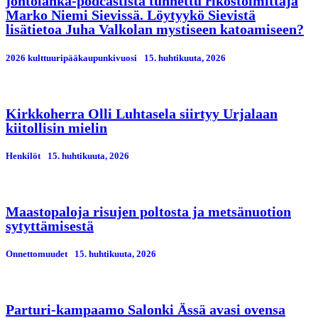
johtolanka-podcastista tunnettu rikostoimittaja
Marko Niemi Sievissä. Löytyykö Sievistä
lisätietoa Juha Valkolan mystiseen katoamiseen?
2026 kulttuuripääkaupunkivuosi
15. huhtikuuta, 2026
Kirkkoherra Olli Luhtasela siirtyy Urjalaan
kiitollisin mielin
Henkilöt
15. huhtikuuta, 2026
Maastopaloja risujen poltosta ja metsänuotion
sytyttämisestä
Onnettomuudet
15. huhtikuuta, 2026
Parturi-kampaamo Salonki Ässä avasi ovensa