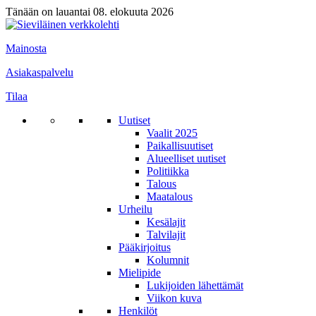
Tänään on lauantai 08. elokuuta 2026
Mainosta
Asiakaspalvelu
Tilaa
Uutiset
Vaalit 2025
Paikallisuutiset
Alueelliset uutiset
Politiikka
Talous
Maatalous
Urheilu
Kesälajit
Talvilajit
Pääkirjoitus
Kolumnit
Mielipide
Lukijoiden lähettämät
Viikon kuva
Henkilöt