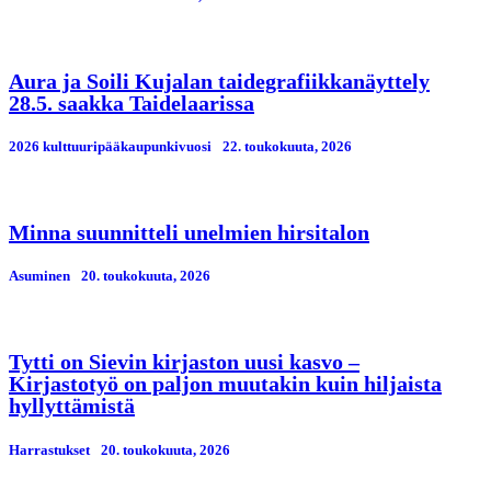
Aura ja Soili Kujalan taidegrafiikkanäyttely
28.5. saakka Taidelaarissa
2026 kulttuuripääkaupunkivuosi
22. toukokuuta, 2026
Minna suunnitteli unelmien hirsitalon
Asuminen
20. toukokuuta, 2026
Tytti on Sievin kirjaston uusi kasvo –
Kirjastotyö on paljon muutakin kuin hiljaista
hyllyttämistä
Harrastukset
20. toukokuuta, 2026