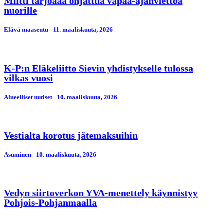
Miitti tarjoaaa ohjattua vapaa-ajanviettoa
nuorille
Elävä maaseutu
11. maaliskuuta, 2026
K-P:n Eläkeliitto Sievin yhdistykselle tulossa
vilkas vuosi
Alueelliset uutiset
10. maaliskuuta, 2026
Vestialta korotus jätemaksuihin
Asuminen
10. maaliskuuta, 2026
Vedyn siirtoverkon YVA-menettely käynnistyy
Pohjois-Pohjanmaalla