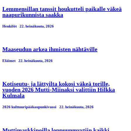
Lemmensillan tanssit houkutteli paikalle väkeä
naapurikunnista saakka
Henkilöt
22. heinäkuuta, 2026
Maaseudun arkea ihmisten nähtäville
Eläimet
22. heinäkuuta, 2026
Kotiseutu- ja lättyilta kokosi väkeä torille,
vuoden 2026 Mutti-Miinaksi valittiin Hilkka
Kulmala
2026 kulttuuripääkaupunkivuosi
22. heinäkuuta, 2026
Muttimarkkinoilla loppuunmyytiin kaikki