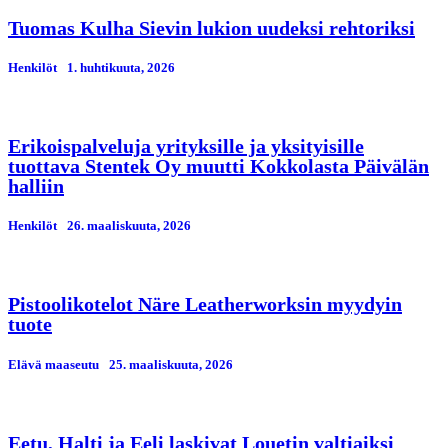
Tuomas Kulha Sievin lukion uudeksi rehtoriksi
Henkilöt
1. huhtikuuta, 2026
Erikoispalveluja yrityksille ja yksityisille
tuottava Stentek Oy muutti Kokkolasta Päivälän
halliin
Henkilöt
26. maaliskuuta, 2026
Pistoolikotelot Näre Leatherworksin myydyin
tuote
Elävä maaseutu
25. maaliskuuta, 2026
Eetu, Halti ja Eeli laskivat Louetin valtiaiksi