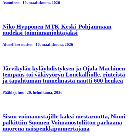
Asuminen
10. maaliskuuta, 2026
Niko Hyppönen MTK Keski-Pohjanmaan
uudeksi toiminnanjohtajaksi
Alueelliset uutiset
10. maaliskuuta, 2026
Järvikylän kyläyhdistyksen ja Ojala Machinen
tempaus toi väkivyöryn Louekalliolle, rinteistä
ja tapahtuman tunnelmasta nautti 600 henkeä
Pääkirjoitus
26. helmikuuta, 2026
Sisun voimanostajille kaksi mestaruutta, Ninni
palkittiin Suomen Voimanostoliiton parhaana
nuorena naispenkkipunnertajana