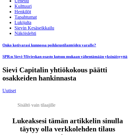
Urheilu
Kulttuuri
Henkilöt
Tapahtumat
Lukijalta
Sievin Kesäseikkailu
Näköislehti
Onko kotivarasi kunnossa poikkeustilanteiden varalle?
SPR:n Sievi-Ylivieskan osasto kutsuu mukaan vähentämään yksinäisyyttä
Sievi Capitalin yhtiökokous päätti
osakkeiden hankinnasta
Uutiset
Sisältö vain tilaajille
Lukeaksesi tämän artikkelin sinulla
täytyy olla verkkolehden tilaus