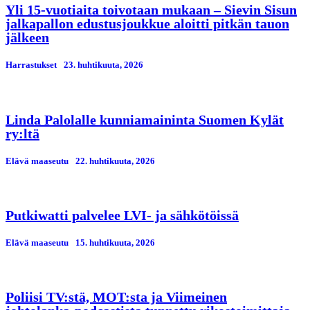
Yli 15-vuotiaita toivotaan mukaan – Sievin Sisun
jalkapallon edustusjoukkue aloitti pitkän tauon
jälkeen
Harrastukset
23. huhtikuuta, 2026
Linda Palolalle kunniamaininta Suomen Kylät
ry:ltä
Elävä maaseutu
22. huhtikuuta, 2026
Putkiwatti palvelee LVI- ja sähkötöissä
Elävä maaseutu
15. huhtikuuta, 2026
Poliisi TV:stä, MOT:sta ja Viimeinen