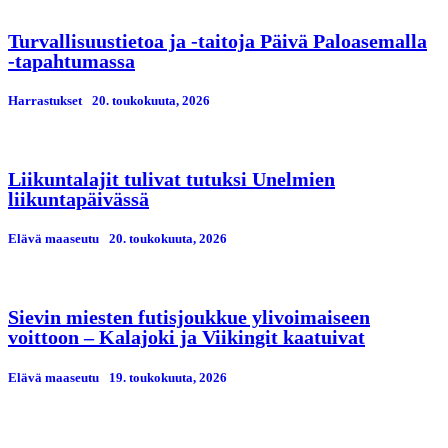
Turvallisuustietoa ja -taitoja Päivä Paloasemalla
-tapahtumassa
Harrastukset
20. toukokuuta, 2026
Liikuntalajit tulivat tutuksi Unelmien
liikuntapäivässä
Elävä maaseutu
20. toukokuuta, 2026
Sievin miesten futisjoukkue ylivoimaiseen
voittoon – Kalajoki ja Viikingit kaatuivat
Elävä maaseutu
19. toukokuuta, 2026