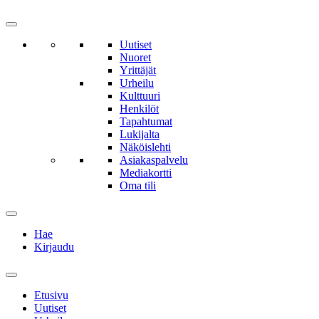
Uutiset
Nuoret
Yrittäjät
Urheilu
Kulttuuri
Henkilöt
Tapahtumat
Lukijalta
Näköislehti
Asiakaspalvelu
Mediakortti
Oma tili
Hae
Kirjaudu
Etusivu
Uutiset