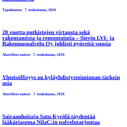
Tapahtumat
7. toukokuuta, 2026
20 vuotta putkistojen virtausta sekä
rakentamista ja remontointia – Sievin LVI- ja
Rakennuspalvelu Oy juhlisti pyöreitä vuosia
Alueelliset uutiset
7. toukokuuta, 2026
Yhteisöllisyys on kyläyhdistystoiminnan tärkein
asia
Alueelliset uutiset
7. toukokuuta, 2026
Sairaanhoitaja Satu Kyrölä täydentää
lääkäriasema NilaC:in palvelutarjontaa