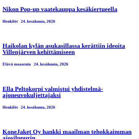
Nikon Pop-up vaatekauppa kesäkiertueella
Henkilöt
24. kesäkuuta, 2026
Haikolan kylän asukasillassa kerättiin ideoita
Villenjärven kehittämiseen
Elävä maaseutu
24. kesäkuuta, 2026
Ella Peltokorpi valmistui yhdistelmä-
ajoneuvokuljettajaksi
Henkilöt
24. kesäkuuta, 2026
KoneJaket Oy hankki maailman tehokkaimman
ajosilppurin