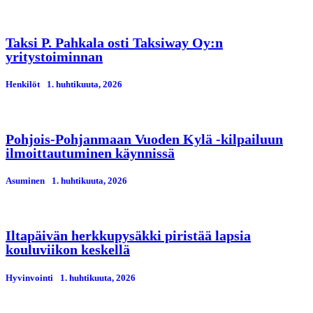
Taksi P. Pahkala osti Taksiway Oy:n
yritystoiminnan
Henkilöt
1. huhtikuuta, 2026
Pohjois-Pohjanmaan Vuoden Kylä -kilpailuun
ilmoittautuminen käynnissä
Asuminen
1. huhtikuuta, 2026
Iltapäivän herkkupysäkki piristää lapsia
kouluviikon keskellä
Hyvinvointi
1. huhtikuuta, 2026